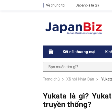
Về chúng tôi
Japanbiz là gì?
.
Kết nối thương mại
Kin
Trang chủ
Xã hội Nhật Bản
Yukata
Yukata là gì? Yuka
truyền thống?