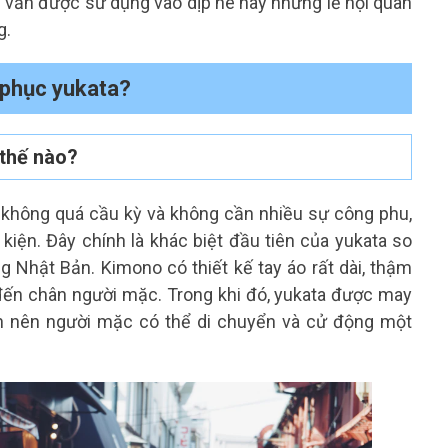
 vẫn được sử dụng vào dịp hè hay những lễ hội quan
g.
g phục yukata?
 thế nào?
ế không quá cầu kỳ và không cần nhiều sự công phu,
iện. Đây chính là khác biệt đầu tiên của yukata so
g Nhật Bản. Kimono có thiết kế tay áo rất dài, thậm
 đến chân người mặc. Trong khi đó, yukata được may
ơn nên người mặc có thể di chuyển và cử động một