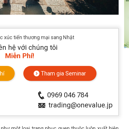
ác xúc tiến thương mại sang Nhật
ên hệ với chúng tôi
Miễn Phí!
hí
Tham gia Seminar
0969 046 784
trading@onevalue.jp
 như một loại trang phục quen thuộc luôn xuất hiện