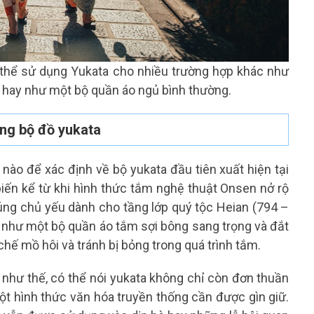
thể sử dụng Yukata cho nhiều trường hợp khác như
i, hay như một bộ quần áo ngủ bình thường.
ững bộ đồ yukata
nào để xác định về bộ yukata đầu tiên xuất hiện tại
iến kể từ khi hình thức tắm nghệ thuật Onsen nở rộ
húng chủ yếu dành cho tầng lớp quý tộc Heian (794 –
a như một bộ quần áo tắm sợi bông sang trọng và đắt
 chế mồ hôi và tránh bị bỏng trong quá trình tắm.
ời như thế, có thể nói yukata không chỉ còn đơn thuần
ột hình thức văn hóa truyền thống cần được gìn giữ.