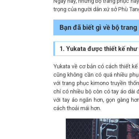
Ngày nay, những bộ trang phục này
trọng của người dân xứ sở Phù Tan
Bạn đã biết gì về bộ tran
1. Yukata được thiết kế như
Yukata về cơ bản có cách thiết k
cũng không cần có quá nhiều phụ k
với trang phục kimono truyền thốn
chí có nhiều bộ còn có tay áo dài
với tay áo ngắn hơn, gọn gàng h
cách thoải mái hơn.