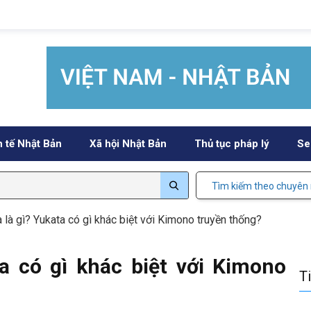
h tế Nhật Bản
Xã hội Nhật Bản
Thủ tục pháp lý
Se
Tìm kiếm theo chuyên
 là gì? Yukata có gì khác biệt với Kimono truyền thống?
ta có gì khác biệt với Kimono
T