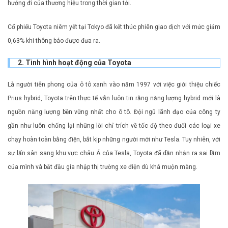
hướng đi của thương hiệu trong thời gian tới.
Cổ phiếu Toyota niêm yết tại Tokyo đã kết thúc phiên giao dịch với mức giảm
0,63% khi thông báo được đưa ra.
2. Tình hình hoạt động của Toyota
Là người tiên phong của ô tô xanh vào năm 1997 với việc giới thiệu chiếc
Prius hybrid, Toyota trên thực tế vẫn luôn tin rằng năng lượng hybrid mới là
nguồn năng lượng bền vững nhất cho ô tô. Đội ngũ lãnh đạo của công ty
gần như luôn chống lại những lời chỉ trích về tốc độ theo đuổi các loại xe
chạy hoàn toàn bằng điện, bắt kịp những người mới như Tesla. Tuy nhiên, với
sự lấn sân sang khu vực châu Á của Tesla, Toyota đã dần nhận ra sai lầm
của mình và bắt đầu gia nhập thị trường xe điện dù khá muộn màng.