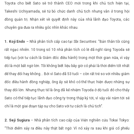
Toyota cho biết Sato sẽ trở thành CEO mới trong khi chủ tịch hiện tại,
Takeshi Uchiyamada, sẽ từ bỏ chức danh chủ tịch nhưng vẫn ở trong hội
đồng quản trị. Nhận xét về quyết định này của nhà lãnh đạo Toyota, các
chuyên gia đưa ra nhiều góc nhìn khác nhau.
1. Koji Endo
– Nhà phân tích cấp cao tại Sbi Securities: “Bản thân tôi cũng
rất ngạc nhiên. 10 trong số 10 nhà phân tích có lẽ đã nghĩ rằng Toyoda sẽ
tiếp tục (với tư cách là Giám đốc điều hành) trong một thời gian nữa, vì vậy
đó là một bất ngờ lớn. Tôi không biết liệu bây giờ có phải là thời điểm tốt nhất
để thay đổi hay không… Bởi vì Sato đã 53 tuổi – còn rất trẻ so với nhiều giám
đốc điều hành đồng nghiệp, ông ấy sẽ khó có thể thực hiện được những sự
thay đổi lớn. Nhưng thực tế là ông đã kế nhiệm Toyoda ở độ tuổi đó cho thấy
Sato có thể tiếp tục lãnh đạo công ty trong thập kỷ tới, vì vậy vài năm tới sẽ
chỉ là một giai đoạn tập sự cho Sato với tư cách là chủ tịch”.
2. Seji Sugiura
– Nhà phân tích cao cấp của Viện nghiên cứu Tokai Tokyo:
“Thời điểm xảy ra điều này thật bất ngờ. Vì nó xảy ra sau khi giá cổ phiếu