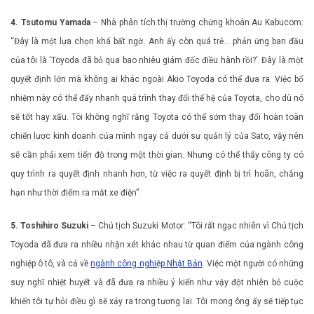
4. Tsutomu Yamada
– Nhà phân tích thị trường chứng khoán Au Kabucom:
“Đây là một lựa chọn khá bất ngờ. Anh ấy còn quá trẻ… phản ứng ban đầu
của tôi là ‘Toyoda đã bỏ qua bao nhiêu giám đốc điều hành rồi?’. Đây là một
quyết định lớn mà không ai khác ngoài Akio Toyoda có thể đưa ra. Việc bổ
nhiệm này có thể đẩy nhanh quá trình thay đổi thế hệ của Toyota, cho dù nó
sẽ tốt hay xấu. Tôi không nghĩ rằng Toyota có thể sớm thay đổi hoàn toàn
chiến lược kinh doanh của mình ngay cả dưới sự quản lý của Sato, vậy nên
sẽ cần phải xem tiến độ trong một thời gian. Nhưng có thể thấy công ty có
quy trình ra quyết định nhanh hơn, từ việc ra quyết định bị trì hoãn, chẳng
hạn như thời điểm ra mắt xe điện”.
5. Toshihiro Suzuki
– Chủ tịch Suzuki Motor: “Tôi rất ngạc nhiên vì Chủ tịch
Toyoda đã đưa ra nhiều nhận xét khác nhau từ quan điểm của ngành công
nghiệp ô tô, và cả về
ngành công nghiệp Nhật Bản
. Việc một người có những
suy nghĩ nhiệt huyết và đã đưa ra nhiều ý kiến ​​như vậy đột nhiên bỏ cuộc
khiến tôi tự hỏi điều gì sẽ xảy ra trong tương lai. Tôi mong ông ấy sẽ tiếp tục