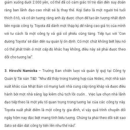
giảm xuống dưới 2.000 yên, có thể đã có cảm giác trì trệ dẫn đến suy đoán
rằng ban lãnh đạo cao nhất sẽ bị thay thế. Koji Sato là một người trẻ tuổi
thích ô tô, và có ấn tượng rằng anh ấy được chọn để tạo ấn tượng nhất định
bên ngoài công ty. Toyota đã dành một thập kỷ để nâng cao giá trị của mình
với tư cách là một công ty và giá cổ phiếu cũng tăng. Tiếp tục với ‘Con
đường Toyota’ sẽ dẫn đến sự quản lý ổn định. Có một chút không biết liệu nó
có thể phát triển ở một cấp độ khác hay không, điều này sẽ phải được theo
dõi cho tương lai”.
3. Hiroshi Namioka
– Trưởng Ban chiến lược và quản lý quỹ tại Công ty
Quản lý Tài sản T&D: “Như đã thấy trong trường hợp của Nidec, một nhà sản
xuất khác của Nhật Bản có mạng lưới nhà cung cấp rộng khắp và được điều
hành bởi một nhà sáng lập kiêm chủ tịch lôi cuốn… Việc lựa chọn nhà lãnh
đạo tiếp theo là một yếu tố quan trọng trong tương lai của các công ty này.
Toyota xuất phát điểm là một công ty gia đình, vì vậy quá trình chuyển đổi
ngày hôm nay đặc biệt mang tính biểu tượng. Chúng ta phải theo dõi sát sao
Sato sẽ dẫn dắt công ty tiến lên như thế nào”.