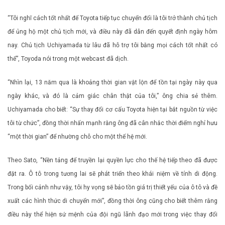
“Tôi nghĩ cách tốt nhất để Toyota tiếp tục chuyển đổi là tôi trở thành chủ tịch
để ủng hộ một chủ tịch mới, và điều này đã dẫn đến quyết định ngày hôm
nay. Chủ tịch Uchiyamada từ lâu đã hỗ trợ tôi bằng mọi cách tốt nhất có
thể”, Toyoda nói trong một webcast đã dịch.
“Nhìn lại, 13 năm qua là khoảng thời gian vật lộn để tồn tại ngày này qua
ngày khác, và đó là cảm giác chân thật của tôi,” ông chia sẻ thêm.
Uchiyamada cho biết: “Sự thay đổi cơ cấu Toyota hiện tại bắt nguồn từ việc
tôi từ chức”, đồng thời nhấn mạnh rằng ông đã cân nhắc thời điểm nghỉ hưu
“một thời gian” để nhường chỗ cho một thế hệ mới.
Theo Sato, “Nền tảng để truyền lại quyền lực cho thế hệ tiếp theo đã được
đặt ra. Ô tô trong tương lai sẽ phát triển theo khái niệm về tính di động.
Trong bối cảnh như vậy, tôi hy vọng sẽ bảo tồn giá trị thiết yếu của ô tô và đề
xuất các hình thức di chuyển mới”, đồng thời ông cũng cho biết thêm rằng
điều này thể hiện sứ mệnh của đội ngũ lãnh đạo mới trong việc thay đổi