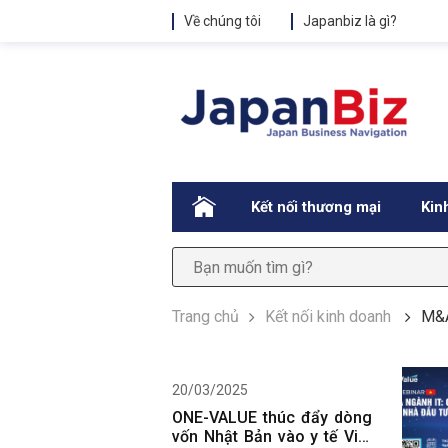
Về chúng tôi
Japanbiz là gì?
.
Kết nối thương mại
Kin
Trang chủ
Kết nối kinh doanh
M&A
20/03/2025
ONE-VALUE thúc đẩy dòng
vốn Nhật Bản vào y tế Việt