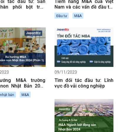
ối tác đầu tư: Sản
Tiềm năng M&A của Việt
Phân phối bột trộn
Nam và các vấn đề đầu tư,
ột làm bánh
phát triển
Đầu tư
M&A
2023
09/11/2023
ướng M&A trường
Tìm đối tác đầu tư: Lĩnh
non Nhật Bản 2024
vực đồ vải công nghiệp
 1)
 nhật bản
M&A