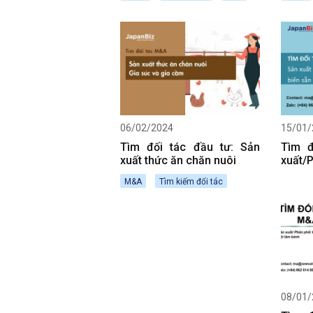
NHẬT
AEON
06/02/2024
15/01/
Tìm đối tác đầu tư: Sản
Tìm đ
xuất thức ăn chăn nuôi
xuất/
chế b
M&A
Tìm kiếm đối tác
08/01/