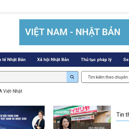
h tế Nhật Bản
Xã hội Nhật Bản
Thủ tục pháp lý
Se
Tìm kiếm theo chuyên
 Việt-Nhật
Tin 