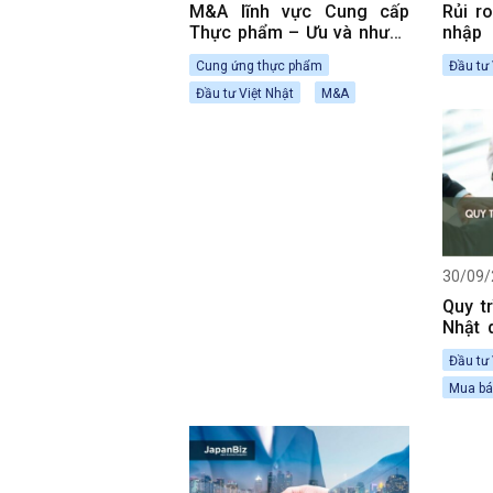
M&A lĩnh vực Cung cấp
Rủi r
Thực phẩm – Ưu và nhược
nhập
điểm khi triển khai
Nhật 
Cung ứng thực phẩm
Đầu tư 
Đầu tư Việt Nhật
M&A
30/09/
Quy t
Nhật 
(Phần
Đầu tư 
Mua bá