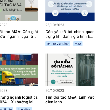
2023
25/10/2023
ối tác M&A: Các giải
Các yếu tố tài chính quan
đa ngành dựa trên
trọng khi đánh giá tính khả
nghệ
thi của một thương vụ M&A
Đầu tư Việt Nhật
M&A
2023
20/10/2023
trạng ngành logistics
Tìm đối tác M&A: Lĩnh vực
024 – Xu hướng M&A
điện lạnh
 logistics Nhật Bản
 nhật bản
Logistics