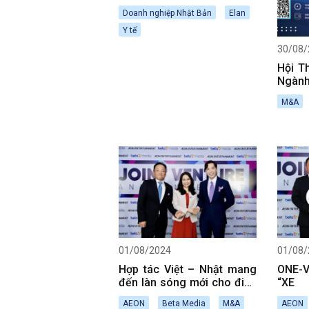
Nam thông qua thương vụ
Doanh nghiệp Nhật Bản
Elan
Elan – TMC
Y tế
30/08/
Hội T
Ngành
Cho 
M&A
Nam V
01/08/2024
01/08/
Hợp tác Việt – Nhật mang
ONE-
đến làn sóng mới cho điện
“XE 
ảnh Việt Nam với 50 rạp
DOA
AEON
Beta Media
M&A
AEON
chiếu phim hiện đại
NGÀN