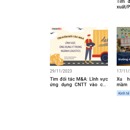
Tìm đ
xuất/
sẵn, b
29/11/2023
17/11/
Tìm đối tác M&A: Lĩnh vực
Xu h
ứng dụng CNTT vào các
mầm 
giải pháp Logistics
(Phần
Kinh tế