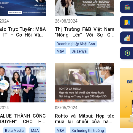
2024
26/08/2024
hảo Trực Tuyến: M&A
Thị Trường F&B Việt Nam
 IT – Cơ Hội Vàng
“Nóng Lên” Với Sự Gia
Doanh Nghiệp Việt
Nhập Của Saizeriya
Doanh nghiệp Nhật Bản
à Nhật Bản
M&A
Saizeriya
2024
08/05/2024
VALUE THÀNH CÔNG
Rohto và Mitsui: Hợp tác
DUYÊN” CHO HAI
mua lại chuỗi cửa hàng
NH NGHIỆP LỚN
thuốc nổi tiếng xứ Trung trị
Beta Media
M&A
M&A
Xu hướng thị trường
H ĐIỆN ẢNH VIỆT-
giá 590 triệu USD