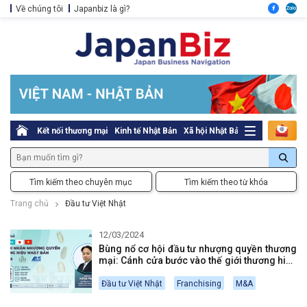
Về chúng tôi
Japanbiz là gì?
Kết nối thương mại
Kinh tế Nhật Bản
Xã hội Nhật Bản
Thủ tục pháp l
Tìm kiếm theo chuyên mục
Tìm kiếm theo từ khóa
Trang chủ
Đầu tư Việt Nhật
12/03/2024
Bùng nổ cơ hội đầu tư nhượng quyền thương
mại: Cánh cửa bước vào thế giới thương hiệu
Nhật Bản
Đầu tư Việt Nhật
Franchising
M&A