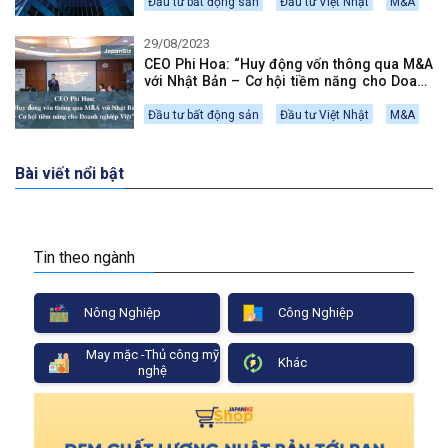
Đầu tư bất động sản
Đầu tư Việt Nhật
M&A
29/08/2023
CEO Phi Hoa: “Huy động vốn thông qua M&A
với Nhật Bản – Cơ hội tiềm năng cho Doanh
nghiệp Việt”
Đầu tư bất động sản
Đầu tư Việt Nhật
M&A
Bài viết nổi bật
Tin theo ngành
Nông Nghiệp
Công Nghiệp
May mặc -Thủ công mỹ
Khác
nghệ