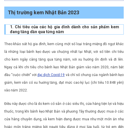
Thị trường kem Nhật Bản 2023
1. Chi tiêu của các hộ gia đình dành cho sản phẩm kem
đang tăng dần qua từng năm
Theo khảo sát hộ gia đình, kem cùng một số loại tráng miệng đồ ngọt khác
là những loại bánh kẹo được ưa chuộng nhất tại Nhật, với số tiền chi tiêu
cho kem ngày càng tăng qua từng năm, với xu hướng ổn định và đi lên.
Ngay cả khi chi tiêu cho bánh kẹo Nhật Bản giảm vào năm 2020, năm bắt
đầu “cuộc chiến” với
đại dịch Covid-19
và chỉ số chung của ngành bánh kẹo
giảm, kem vẫn có xu hướng tăng, đạt mức cao kỷ lục (chi tiêu 10.848 yên)
vào năm 2022.
Điều này được cho là do kem có sẵn ở các siêu thị, cửa hàng tiện lợi và hiệu
thuốc, trong khi bánh kẹo Nhật Bản và phương Tây thường được mua ở các
cửa hàng chuyên dụng, và kem hiện đang được mua như một món ăn nhẹ
hoặc món tráng miệng bởi người tiêu dùng ở mọi lứa tuổi, từ trẻ em đến