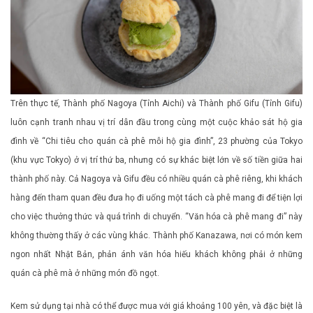
Trên thực tế, Thành phố Nagoya (Tỉnh Aichi) và Thành phố Gifu (Tỉnh Gifu)
luôn cạnh tranh nhau vị trí dẫn đầu trong cùng một cuộc khảo sát hộ gia
đình về “Chi tiêu cho quán cà phê mỗi hộ gia đình”, 23 phường của Tokyo
(khu vực Tokyo) ở vị trí thứ ba, nhưng có sự khác biệt lớn về số tiền giữa hai
thành phố này. Cả Nagoya và Gifu đều có nhiều quán cà phê riêng, khi khách
hàng đến tham quan đều đưa họ đi uống một tách cà phê mang đi để tiện lợi
cho việc thưởng thức và quá trình di chuyển. “Văn hóa cà phê mang đi” này
không thường thấy ở các vùng khác. Thành phố Kanazawa, nơi có món kem
ngon nhất Nhật Bản, phản ánh văn hóa hiếu khách không phải ở những
quán cà phê mà ở những món đồ ngọt.
Kem sử dụng tại nhà có thể được mua với giá khoảng 100 yên, và đặc biệt là