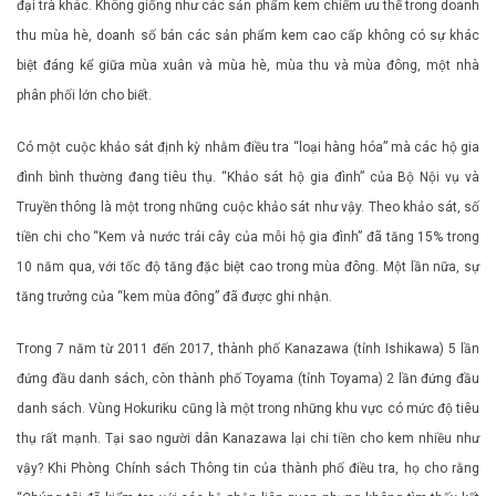
đại trà khác. Không giống như các sản phẩm kem chiếm ưu thế trong doanh
thu mùa hè, doanh số bán các sản phẩm kem cao cấp không có sự khác
biệt đáng kể giữa mùa xuân và mùa hè, mùa thu và mùa đông, một nhà
phân phối lớn cho biết.
Có một cuộc khảo sát định kỳ nhằm điều tra “loại hàng hóa” mà các hộ gia
đình bình thường đang tiêu thụ. “Khảo sát hộ gia đình” của Bộ Nội vụ và
Truyền thông là một trong những cuộc khảo sát như vậy. Theo khảo sát, số
tiền chi cho “Kem và nước trái cây của mỗi hộ gia đình” đã tăng 15% trong
10 năm qua, với tốc độ tăng đặc biệt cao trong mùa đông. Một lần nữa, sự
tăng trưởng của “kem mùa đông” đã được ghi nhận.
Trong 7 năm từ 2011 đến 2017, thành phố Kanazawa (tỉnh Ishikawa) 5 lần
đứng đầu danh sách, còn thành phố Toyama (tỉnh Toyama) 2 lần đứng đầu
danh sách. Vùng Hokuriku cũng là một trong những khu vực có mức độ tiêu
thụ rất mạnh. Tại sao người dân Kanazawa lại chi tiền cho kem nhiều như
vậy? Khi Phòng Chính sách Thông tin của thành phố điều tra, họ cho rằng