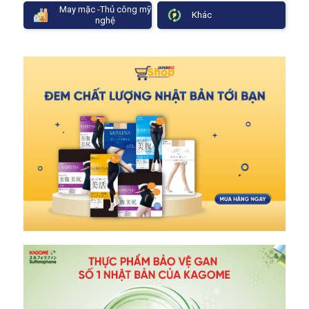
May mặc -Thủ công mỹ
Khác
nghệ