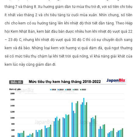
tháng 7 và tháng 8. Xu hướng giảm dần từ mùa thu trở đi, với số tiền chi tiêu
ít nhất vào tháng 2 và chi tiêu tăng từ cuối mùa xuân. Nhìn chung, số tiền
chi cho kem có xu hướng tăng lên khi nhiệt độ thời tiết dần tăng. Theo Hiệp
hội Kem Nhật Bản, kem bắt đầu bán được nhiều hơn khi nhiệt độ vượt quá 22
– 23 độ C, nhưng khi nhiệt độ vượt quá 30 độ C thì có sự chuyển dịch sang
kem và đá bào. Những loại kem với hương vị quá đậm đà, quá ngọt thường
sẽ có mức tiêu thụ chậm lại khi tiết trời quá nóng, vì khả năng giải khát của
kem lúc này cũng giảm dần đi.