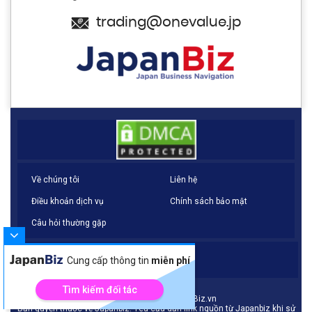
trading@onevalue.jp
Về chúng tôi
Liên hệ
Điều khoản dịch vụ
Chính sách bảo mật
Câu hỏi thường gặp
Cung cấp thông tin
miễn phí
Tìm kiếm đối tác
© Copyright 2021 - JapanBiz.vn
Bản quyền thuộc về Japanbiz. Yêu cầu dẫn link nguồn từ Japanbiz khi sử