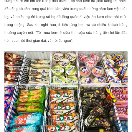
bùng nổ trẻ em lớn lên trong môi trường có sẵn kem đã phải uống rất nhiều
đồ uống có cồn trong quá trình làm việc trong suốt những năm làm việc của
họ, và nhiều người trong số họ đã lãng quên đi việc ăn kem như một món
tráng miệng. Sau khi nghỉ hưu, ít tiệc tùng hơn và có nhiều khách hàng
thường xuyên nói: “Tôi mua kem ở siêu thị hoặc cửa hàng tiện lợi lần đầu
tiên sau một thời gian dài, và nó rất ngon”.