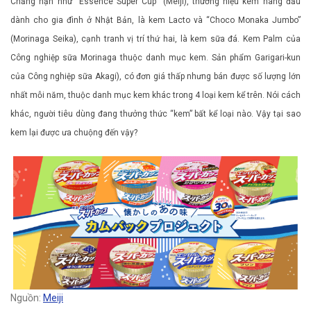
Chẳng hạn như “Essence Super Cup” (Meiji), thương hiệu kem hàng đầu
dành cho gia đình ở Nhật Bản, là kem Lacto và “Choco Monaka Jumbo”
(Morinaga Seika), cạnh tranh vị trí thứ hai, là kem sữa đá. Kem Palm của
Công nghiệp sữa Morinaga thuộc danh mục kem. Sản phẩm Garigari-kun
của Công nghiệp sữa Akagi), có đơn giá thấp nhưng bán được số lượng lớn
nhất mỗi năm, thuộc danh mục kem khác trong 4 loại kem kể trên. Nói cách
khác, người tiêu dùng đang thưởng thức “kem” bất kể loại nào. Vậy tại sao
kem lại được ưa chuộng đến vậy?
Nguồn:
Meiji