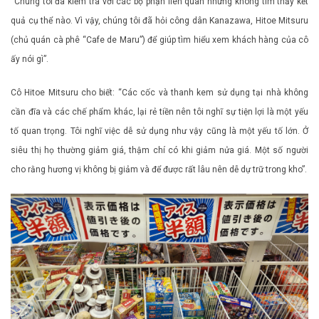
“Chúng tôi đã kiểm tra với các bộ phận liên quan nhưng không tìm thấy kết
quả cụ thể nào. Vì vậy, chúng tôi đã hỏi công dân Kanazawa, Hitoe Mitsuru
(chủ quán cà phê “Cafe de Maru”) để giúp tìm hiểu xem khách hàng của cô
ấy nói gì”.
Cô Hitoe Mitsuru cho biết: “Các cốc và thanh kem sử dụng tại nhà không
cần đĩa và các chế phẩm khác, lại rẻ tiền nên tôi nghĩ sự tiện lợi là một yếu
tố quan trọng. Tôi nghĩ việc dễ sử dụng như vậy cũng là một yếu tố lớn. Ở
siêu thị họ thường giảm giá, thậm chí có khi giảm nửa giá. Một số người
cho rằng hương vị không bị giảm và để được rất lâu nên dễ dự trữ trong kho”.