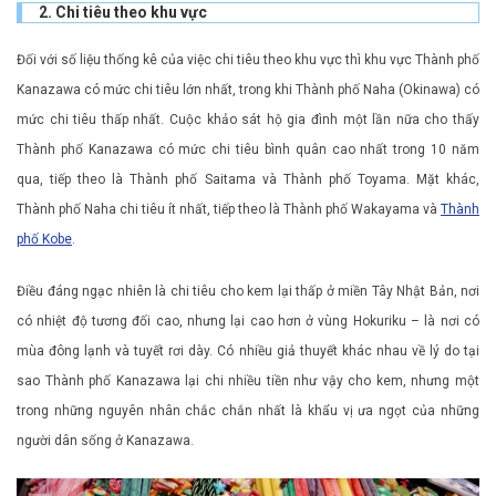
2. Chi tiêu theo khu vực
Đối với số liệu thống kê của việc chi tiêu theo khu vực thì khu vực Thành phố
Kanazawa có mức chi tiêu lớn nhất, trong khi Thành phố Naha (Okinawa) có
mức chi tiêu thấp nhất. Cuộc khảo sát hộ gia đình một lần nữa cho thấy
Thành phố Kanazawa có mức chi tiêu bình quân cao nhất trong 10 năm
qua, tiếp theo là Thành phố Saitama và Thành phố Toyama. Mặt khác,
Thành phố Naha chi tiêu ít nhất, tiếp theo là Thành phố Wakayama và
Thành
phố Kobe
.
Điều đáng ngạc nhiên là chi tiêu cho kem lại thấp ở miền Tây Nhật Bản, nơi
có nhiệt độ tương đối cao, nhưng lại cao hơn ở vùng Hokuriku – là nơi có
mùa đông lạnh và tuyết rơi dày. Có nhiều giả thuyết khác nhau về lý do tại
sao Thành phố Kanazawa lại chi nhiều tiền như vậy cho kem, nhưng một
trong những nguyên nhân chắc chắn nhất là khẩu vị ưa ngọt của những
người dân sống ở Kanazawa.