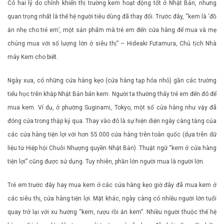
Có hai lý do chính khiến thị trường kem hoạt động tốt ở Nhật Bản, nhưng
quan trọng nhất là thế hệ người tiêu dùng đã thay đổi. Trước đây, “kem là ‘đồ
ăn nhẹ cho trẻ em’, một sản phẩm mà trẻ em đến cửa hàng để mua và mẹ
chúng mua với số lượng lớn ở siêu thị” – Hideaki Futamura, Chủ tịch Nhà
máy Kem cho biết.
Ngày xưa, có những cửa hàng kẹo (cửa hàng tạp hóa nhỏ) gần các trường
tiểu học trên khắp Nhật Bản bán kem. Người ta thường thấy trẻ em đến đó để
mua kem. Ví dụ, ở phường Suginami, Tokyo, một số cửa hàng như vậy đã
đóng cửa trong thập kỷ qua. Thay vào đó là sự hiện diện ngày càng tăng của
các cửa hàng tiện lợi với hơn 55.000 cửa hàng trên toàn quốc (dựa trên dữ
liệu từ Hiệp hội Chuỗi Nhượng quyền Nhật Bản). Thuật ngữ “kem ở cửa hàng
tiện lợi” cũng được sử dụng. Tuy nhiên, phần lớn người mua là người lớn.
Trẻ em trước đây hay mua kem ở các cửa hàng kẹo giờ đây đã mua kem ở
các siêu thị, cửa hàng tiện lợi. Mặt khác, ngày càng có nhiều người lớn tuổi
quay trở lại với xu hướng “kem, rượu rồi ăn kem”. Nhiều người thuộc thế hệ