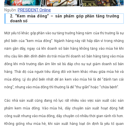
Nguồn:
PRESIDENT Online
2. “Kem mùa đông” – sản phẩm góp phần tăng trưởng
doanh số
Một yếu tố khác góp phần vào sự tăng trưởng hàng năm của thị trường là sự
phổ biến của “kem mùa đông”. Ngành hàng này rất hấp dẫn vì trong những
năm gần đây, ngay cả khi doanh số bán hàng không tăng vào mùa hè khi
nhu cầu lên đến đỉnh điểm do trái mùa thì doanh số bán hàng tăng vào mùa
đông khi môi trường dần ấm lên sẽ bù đắp cho sự sụt giảm doanh số bán
hàng. Thái độ của người tiêu dùng đối với kem khác nhau giữa mùa hè và
mùa đông. Lý do phổ biến nhất để ăn kem vào mùa hè là để “đánh tan cái
nóng”, nhưng vào mùa đông thì thường là để “thư giãn” hoặc “chữa bệnh”.
Các nhà sản xuất cũng đang nỗ lực rất nhiều vào việc sản xuất các sản
phẩm kem mùa đông. Vào mùa hè, dây chuyền sản xuất hoạt động hết
công suất nhưng vào mùa đông, dây chuyền có nhiều thời gian rảnh rỗi hơn.
Không giống như mùa hè, khi sản xuất hàng loạt ổn định là yếu tố quan