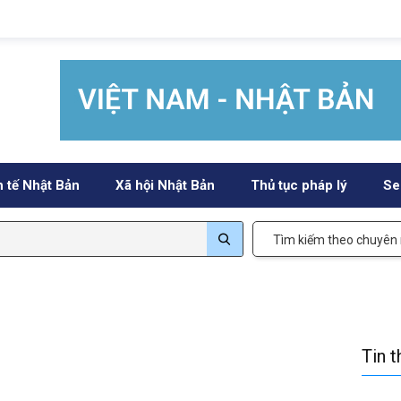
h tế Nhật Bản
Xã hội Nhật Bản
Thủ tục pháp lý
Se
Tìm kiếm theo chuyên
Tin 