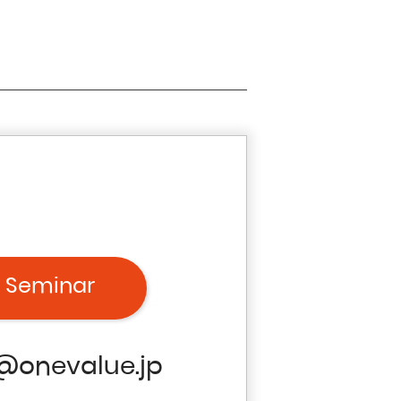
 Seminar
@onevalue.jp