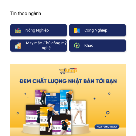
Tin theo ngành
Nông Nghiệp
Công Nghiệp
May mặc -Thủ công mỹ
Khác
nghệ