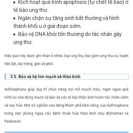
Kích hoạt quá trình apoptosis (tự chết tế bào) ở
tế bào ung thư.
Ngăn chặn sự tăng sinh bất thường và hình
thành khối u ở giai đoạn sớm.
Bảo vệ DNA khỏi tổn thương do tác nhân gây
ung thư.
Hiệu quả này được ghi nhận ở nhiều loại ung thư, bao gồm ung thư vú, tuyến
tiền liệt, đại tràng, gan và phổi.
3.5. Bảo vệ hệ tim mạch và thần kinh
Sulforaphane giúp duy trì chức năng nội mô mạch máu, ngăn ngừa quá
trình xơ vữa động mạch và bảo vệ các tế bào thần kinh trước tác nhân viêm
và oxy hóa. Một số nghiên cứu đang khám phá tiềm năng của Sulforaphane
trong việc phòng ngừa các bệnh thoái hóa thần kinh như Alzheimer và
Parkinson.