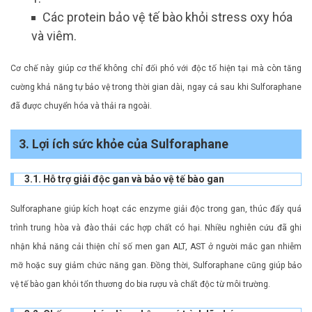
Các protein bảo vệ tế bào khỏi stress oxy hóa
và viêm.
Cơ chế này giúp cơ thể không chỉ đối phó với độc tố hiện tại mà còn tăng
cường khả năng tự bảo vệ trong thời gian dài, ngay cả sau khi Sulforaphane
đã được chuyển hóa và thải ra ngoài.
3. Lợi ích sức khỏe của Sulforaphane
3.1. Hỗ trợ giải độc gan và bảo vệ tế bào gan
Sulforaphane giúp kích hoạt các enzyme giải độc trong gan, thúc đẩy quá
trình trung hòa và đào thải các hợp chất có hại. Nhiều nghiên cứu đã ghi
nhận khả năng cải thiện chỉ số men gan ALT, AST ở người mắc gan nhiễm
mỡ hoặc suy giảm chức năng gan. Đồng thời, Sulforaphane cũng giúp bảo
vệ tế bào gan khỏi tổn thương do bia rượu và chất độc từ môi trường.