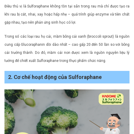
Điều thú vị là Sulforaphane không tồn tại sẵn trong rau mà chỉ được tạo ra
khi rau bị cắt, nhai, xay hoặc hấp nhẹ – quá trình giúp enzyme và tiền chất
gặp nhau, tạo nên phản ứng sinh học có lợi.
Trong số các loại rau họ cải, mầm bông cải xanh (broccoli sprout) là nguồn
cung cấp Glucoraphanin dồi dào nhất – cao gấp 20 đến 50 lần so với bông
cải trưởng thành. Do đó, mầm cải non được xem là nguồn nguyên liệu lý
tưởng để chiết xuất Sulforaphane trong thực phẩm chức năng.
2. Cơ chế hoạt động của Sulforaphane