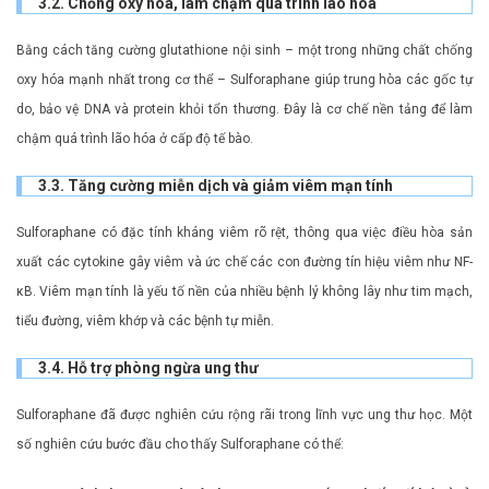
3.2. Chống oxy hóa, làm chậm quá trình lão hóa
Bằng cách tăng cường glutathione nội sinh – một trong những chất chống
oxy hóa mạnh nhất trong cơ thể – Sulforaphane giúp trung hòa các gốc tự
do, bảo vệ DNA và protein khỏi tổn thương. Đây là cơ chế nền tảng để làm
chậm quá trình lão hóa ở cấp độ tế bào.
3.3. Tăng cường miễn dịch và giảm viêm mạn tính
Sulforaphane có đặc tính kháng viêm rõ rệt, thông qua việc điều hòa sản
xuất các cytokine gây viêm và ức chế các con đường tín hiệu viêm như NF-
κB. Viêm mạn tính là yếu tố nền của nhiều bệnh lý không lây như tim mạch,
tiểu đường, viêm khớp và các bệnh tự miễn.
3.4. Hỗ trợ phòng ngừa ung thư
Sulforaphane đã được nghiên cứu rộng rãi trong lĩnh vực ung thư học. Một
số nghiên cứu bước đầu cho thấy Sulforaphane có thể: