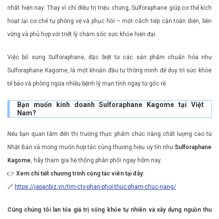
nhất hiện nay. Thay vì chỉ điều trị triệu chứng, Sulforaphane giúp cơ thể kích
hoạt lại cơ chế tự phòng vệ và phục hồi – một cách tiếp cận toàn diện, bền
vững và phù hợp với triết lý chăm sóc sức khỏe hiện đại.
Việc bổ sung Sulforaphane, đặc biệt từ các sản phẩm chuẩn hóa như
Sulforaphane Kagome, là một khoản đầu tư thông minh để duy trì sức khỏe
tế bào và phòng ngừa nhiều bệnh lý mạn tính ngay từ gốc rễ.
Bạn muốn kinh doanh Sulforaphane Kagome tại Việt
Nam?
Nếu bạn quan tâm đến thị trường thực phẩm chức năng chất lượng cao từ
Nhật Bản và mong muốn hợp tác cùng thương hiệu uy tín như
Sulforaphane
Kagome
, hãy tham gia hệ thống phân phối ngay hôm nay.
👉
Xem chi tiết chương trình cộng tác viên tại đây:
🔗
https://japanbiz.vn/tim-ctv-phan-phoi-thuc-pham-chuc-nang/
Cùng chúng tôi lan tỏa giá trị sống khỏe tự nhiên và xây dựng nguồn thu