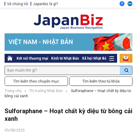
Về chúng tôi
Japanbiz là gì?
Kết nối thương mại
Kinh tế Nhật Bản
Xã hội Nhật Bản
Thủ tục pháp l
Tìm kiếm theo chuyên mục
Tìm kiếm theo từ khóa
Trang chủ
Thị trường Nhật Bản
Sulforaphane – Hoạt chất kỳ diệu từ
bông cải xanh
Sulforaphane – Hoạt chất kỳ diệu từ bông cải
xanh
05/08/2025