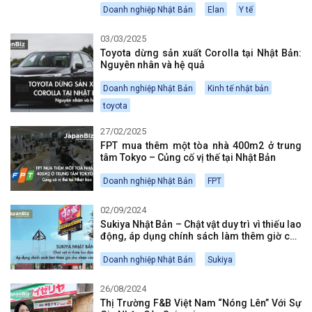
Doanh nghiệp Nhật Bản
Elan
Y tế
03/03/2025
Toyota dừng sản xuất Corolla tại Nhật Bản:
Nguyên nhân và hệ quả
Doanh nghiệp Nhật Bản
Kinh tế nhật bản
toyota
27/02/2025
FPT mua thêm một tòa nhà 400m2 ở trung
tâm Tokyo – Củng cố vị thế tại Nhật Bản
Doanh nghiệp Nhật Bản
FPT
02/09/2024
Sukiya Nhật Bản – Chật vật duy trì vì thiếu lao
động, áp dụng chính sách làm thêm giờ cho
nhân viên
Doanh nghiệp Nhật Bản
Sukiya
26/08/2024
Thị Trường F&B Việt Nam “Nóng Lên” Với Sự