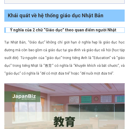
Khái quát về hệ thống giáo dục Nhật Bản
Ý nghĩa của 2 chữ “Giáo dục” theo quan điểm người Nhật
Tại Nhật Bản, “Giáo dục” không chỉ giới hạn ở nghĩa hẹp là giáo dục học
đường mà còn bao gồm cả giáo dục tại gia đình và giáo dục xã hội (học tập
suốt đời). Từ nguyên của “giáo dục” trong tiếng Anh là “Education” và “giáo
dục” trong tiếng Nhật là ”教育” có nghĩa là “khuyến khích và bắt chước”, và
“giáo dục” có nghĩa là “để có một đứa trẻ” hoặc “để nuôi một đứa trẻ”.