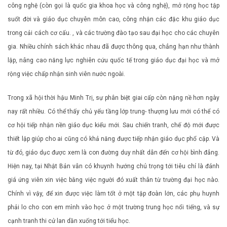
công nghệ (còn gọi là quốc gia khoa học và công nghệ), mở rộng học tập
suốt đời và giáo dục chuyên môn cao, công nhận các đặc khu giáo dục
trong cải cách cơ cấu. , và các trường đào tạo sau đại học cho các chuyên
gia. Nhiều chính sách khác nhau đã được thông qua, chẳng hạn như thành
lập, nâng cao năng lực nghiên cứu quốc tế trong giáo dục đại học và mở
rộng việc chấp nhận sinh viên nước ngoài.
Trong xã hội thời hậu Minh Trị, sự phân biệt giai cấp còn nặng nề hơn ngày
nay rất nhiều. Có thể thấy chủ yếu tầng lớp trung- thượng lưu mới có thể có
cơ hội tiếp nhận nền giáo dục kiểu mới. Sau chiến tranh, chế độ mới được
thiết lập giúp cho ai cũng có khả năng được tiếp nhận giáo dục phổ cập. Và
từ đó, giáo dục được xem là con đường duy nhất dẫn đến cơ hội bình đẳng.
Hiện nay, tại Nhật Bản vẫn có khuynh hướng chú trọng tới tiêu chí là đánh
giá ứng viên xin việc bằng việc người đó xuất thân từ trường đại học nào.
Chính vì vậy, để xin được việc làm tốt ở một tập đoàn lớn, các phụ huynh
phải lo cho con em mình vào học ở một trường trung học nổi tiếng, và sự
cạnh tranh thi cử lan dần xuống tới tiểu học.