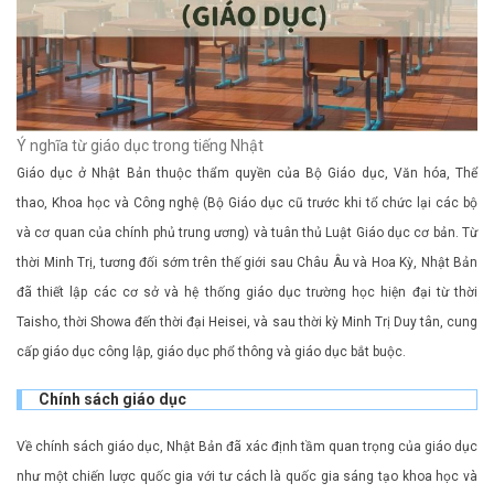
Ý nghĩa từ giáo dục trong tiếng Nhật
Giáo dục ở Nhật Bản thuộc thẩm quyền của Bộ Giáo dục, Văn hóa, Thể
thao, Khoa học và Công nghệ (Bộ Giáo dục cũ trước khi tổ chức lại các bộ
và cơ quan của chính phủ trung ương) và tuân thủ Luật Giáo dục cơ bản. Từ
thời Minh Trị, tương đối sớm trên thế giới sau Châu Âu và Hoa Kỳ, Nhật Bản
đã thiết lập các cơ sở và hệ thống giáo dục trường học hiện đại từ thời
Taisho, thời Showa đến thời đại Heisei, và sau thời kỳ Minh Trị Duy tân, cung
cấp giáo dục công lập, giáo dục phổ thông và giáo dục bắt buộc.
Chính sách giáo dục
Về chính sách giáo dục, Nhật Bản đã xác định tầm quan trọng của giáo dục
như một chiến lược quốc gia với tư cách là quốc gia sáng tạo khoa học và