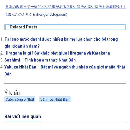
日本の教育って一体どんな特徴がある？良い特徴と悪い特徴を徹底解説！│
にほんごのぶろぐ (nihongonoblog.com)
Related Posts:
Tại sao nước dashi được nhiều bà mẹ lựa chọn cho bé trong
giai đoạn ăn dặm?
Hiragana là gì? Sự khác biệt giữa Hiragana và Katakana
Sashimi – Tinh hoa ẩm thực Nhật Bản
Yakuza Nhật Bản – Bật mí về nguồn thu nhập của giới mafia Nhật
Bản
Ý kiến
Cuộc sống ở Nhật
Văn hóa Nhật Bản
Bài viết liên quan