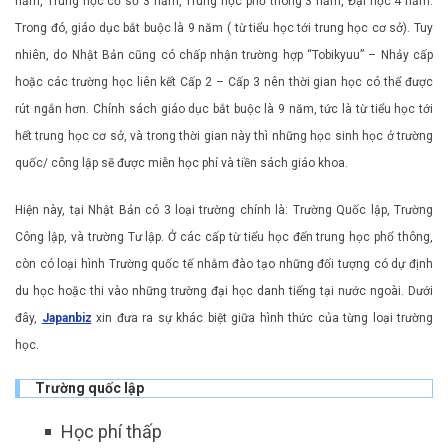
năm, Trung học cơ sở 3 năm, Trung học phổ thông 3 năm, Đại học 4 năm.
Trong đó, giáo dục bắt buộc là 9 năm ( từ tiểu học tới trung học cơ sở). Tuy
nhiên, do Nhật Bản cũng có chấp nhận trường hợp “Tobikyuu” – Nhảy cấp
hoặc các trường học liên kết Cấp 2 – Cấp 3 nên thời gian học có thể được
rút ngắn hơn. Chính sách giáo dục bắt buộc là 9 năm, tức là từ tiểu học tới
hết trung học cơ sở, và trong thời gian này thì những học sinh học ở trường
quốc/ công lập sẽ được miễn học phí và tiền sách giáo khoa.
Hiện này, tại Nhật Bản có 3 loại trường chính là: Trường Quốc lập, Trường
Công lập, và trường Tư lập. Ở các cấp từ tiểu học đến trung học phổ thông,
còn có loại hình Trường quốc tế nhằm đào tạo những đối tượng có dự định
du học hoặc thi vào những trường đại học danh tiếng tại nước ngoài. Dưới
đây,
Japanbiz
xin đưa ra sự khác biệt giữa hình thức của từng loại trường
học.
Trường quốc lập
Học phí thấp