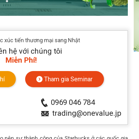
ác xúc tiến thương mại sang Nhật
ên hệ với chúng tôi
Miễn Phí!
hí
Tham gia Seminar
0969 046 784
trading@onevalue.jp
ạo nên sự thành công của Starbucks ở các quốc gia