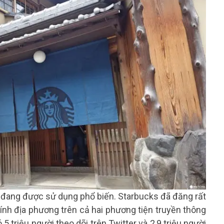
m đang được sử dụng phổ biến. Starbucks đã đăng rất
ính địa phương trên cả hai phương tiện truyền thông
5 triệu người theo dõi trên Twitter và 2,9 triệu người