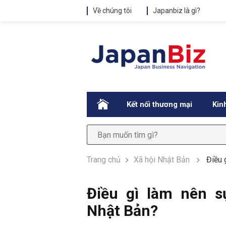
Về chúng tôi
Japanbiz là gì?
.
Kết nối thương mại
Kin
Trang chủ
Xã hội Nhật Bản
Điều 
Điều gì làm nên s
Nhật Bản?