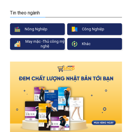
Tin theo ngành
Nông Nghiệp
Công Nghiệp
May mặc -Thủ công mỹ
Khác
nghệ