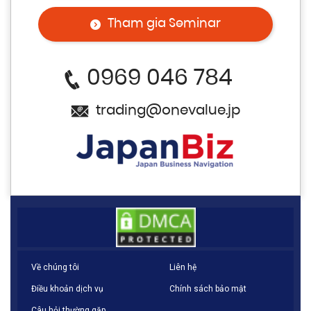
Tham gia Seminar
0969 046 784
trading@onevalue.jp
Về chúng tôi
Liên hệ
Điều khoản dịch vụ
Chính sách bảo mật
Câu hỏi thường gặp