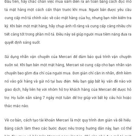
Đầu tiên, hãy chắc chắn việc mua sắm diễn ra an toàn bằng cách đọc mô
tả mặt hàng một cách cẩn thận trước khi mua. Người bán được yêu cầu
cung cấp mô tả chính xác về các mặt hàng của họ, nhưng bạn nên kiểm tra
kỹ. Khi bán một mặt hàng, hãy chụp ảnh rõ ràng và cung cấp càng nhiều chi
tiết càng tốt trong phần mô tả. Điều này sẽ giúp người mua tiềm năng đưa ra
quyết định sáng suốt.
Sử dụng nhãn vận chuyển của Mercari để đảm bảo quá trình vận chuyển
suôn sẻ. Khi bạn bán một mặt hàng, Mercari sẽ cung cấp cho bạn nhãn vận
chuyển bao gồm địa chỉ của người mua. Đơn giản chỉ cần in nhãn, đính kèm
nó vào gói hàng và gửi nó tại bưu điện. Nếu bạn gặp bất kỳ vấn đề nào với
giao dịch, hãy liên hệ với nhóm hỗ trợ khách hàng của Mercari để được hỗ
trợ. Họ luôn sẵn sàng 7 ngày một tuần để trợ giúp với bất kỳ câu hỏi hoặc
thắc mắc nào.
Về cơ bản, cách tạo tài khoản Mercari là một quy trình đơn giản và dễ hiểu.
Bằng cách làm theo các bước được nêu trong hướng dẫn này, bạn có thể