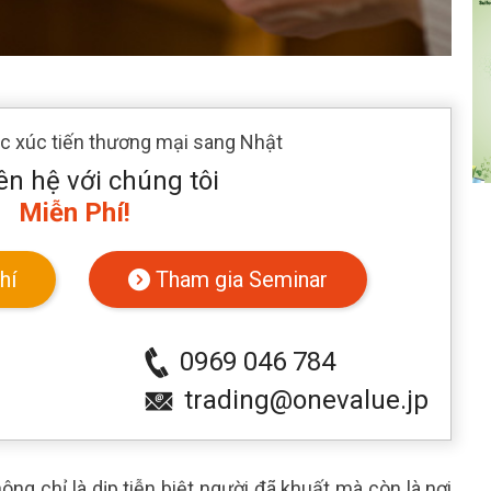
ác xúc tiến thương mại sang Nhật
ên hệ với chúng tôi
Miễn Phí!
hí
Tham gia Seminar
0969 046 784
trading@onevalue.jp
ông chỉ là dịp tiễn biệt người đã khuất mà còn là nơi