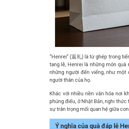
“Henrei” (返礼) là từ ghép trong tiế
tang lễ, Henrei là những món quà 
những người đến viếng, như một c
người thân của họ.
Khác với nhiều nền văn hóa nơi k
phúng điếu, ở Nhật Bản, nghi thức t
sự trân trọng mối quan hệ giữa con
Ý nghĩa của quà đáp lễ He