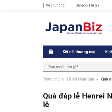
Về chúng tôi
Japanbiz là gì?
.
Kết nối thương mại
Kin
Trang chủ
Xã hội Nhật Bản
Quà đá
Quà đáp lễ Henrei N
lễ