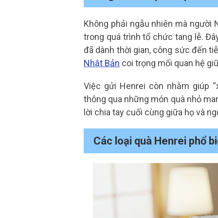
Không phải ngẫu nhiên mà người N
trong quá trình tổ chức tang lễ. Đâ
đã dành thời gian, công sức đến t
Nhật Bản
coi trọng mối quan hệ gi
Việc gửi Henrei còn nhằm giúp “
thông qua những món quà nhỏ mang
lời chia tay cuối cùng giữa họ và ng
Các loại quà Henrei phổ bi