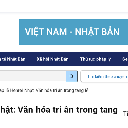
h tế Nhật Bản
Xã hội Nhật Bản
Thủ tục pháp lý
Se
Tìm kiếm theo chuyên
p lễ Henrei Nhật: Văn hóa tri ân trong tang lễ
hật: Văn hóa tri ân trong tang
T