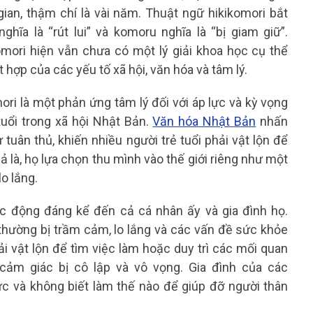
ian, thậm chí là vài năm. Thuật ngữ hikikomori bắt
ghĩa là “rút lui” và komoru nghĩa là “bị giam giữ”.
mori hiện vẫn chưa có một lý giải khoa học cụ thể
t hợp của các yếu tố xã hội, văn hóa và tâm lý.
ri là một phản ứng tâm lý đối với áp lực và kỳ vọng
tuổi trong xã hội Nhật Bản.
Văn hóa Nhật Bản
nhấn
tuân thủ, khiến nhiều người trẻ tuổi phải vật lộn để
 là, họ lựa chọn thu mình vào thế giới riêng như một
lo lắng.
ác động đáng kể đến cả cá nhân ấy và gia đình họ.
thường bị trầm cảm, lo lắng và các vấn đề sức khỏe
i vật lộn để tìm việc làm hoặc duy trì các mối quan
 cảm giác bị cô lập và vô vọng. Gia đình của các
ực và không biết làm thế nào để giúp đỡ người thân