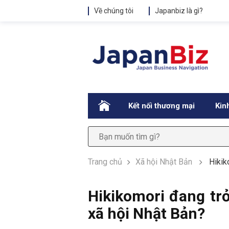
Về chúng tôi
Japanbiz là gì?
.
Kết nối thương mại
Kin
Trang chủ
Xã hội Nhật Bản
Hikik
Hikikomori đang tr
xã hội Nhật Bản?