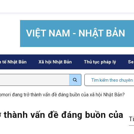
h tế Nhật Bản
Xã hội Nhật Bản
Thủ tục pháp lý
Se
Tìm kiếm theo chuyên
omori đang trở thành vấn đề đáng buồn của xã hội Nhật Bản?
ở thành vấn đề đáng buồn của
T