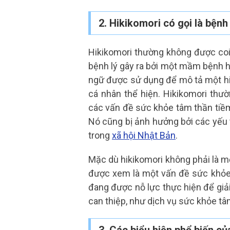
2. Hikikomori có gọi là bện
Hikikomori thường không được coi 
bệnh lý gây ra bởi một mầm bệnh ho
ngữ được sử dụng để mô tả một hi
cá nhân thể hiện. Hikikomori thư
các vấn đề sức khỏe tâm thần tiềm 
Nó cũng bị ảnh hưởng bởi các yếu t
trong
xã hội Nhật Bản
.
Mặc dù hikikomori không phải là m
được xem là một vấn đề sức khỏe 
đang được nỗ lực thực hiện để giả
can thiệp, như dịch vụ sức khỏe tâ
3. Các biểu hiện phổ biến 