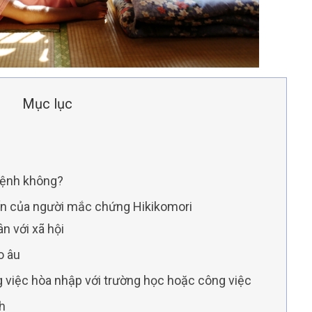
Mục lục
 bệnh không?
iến của người mắc chứng Hikikomori
ân với xã hội
o âu
g việc hòa nhập với trường học hoặc công việc
ch