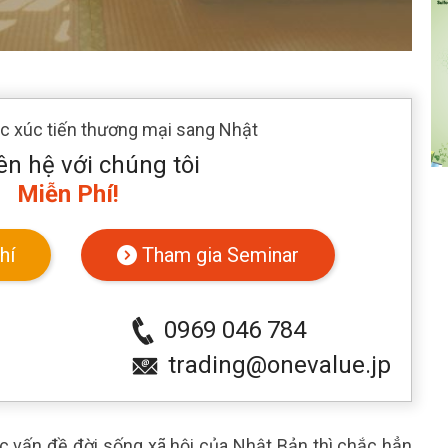
ác xúc tiến thương mại sang Nhật
ên hệ với chúng tôi
Miễn Phí!
hí
Tham gia Seminar
0969 046 784
trading@onevalue.jp
c vấn đề đời sống xã hội của Nhật Bản thì chắc hẳn