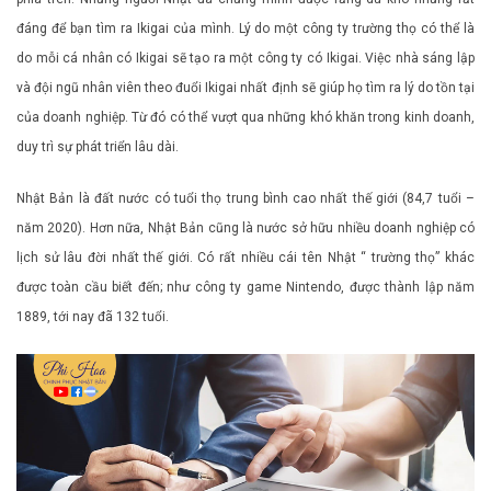
đáng để bạn tìm ra Ikigai của mình. Lý do một công ty trường thọ có thể là
do mỗi cá nhân có Ikigai sẽ tạo ra một công ty có Ikigai. Việc nhà sáng lập
và đội ngũ nhân viên theo đuổi Ikigai nhất định sẽ giúp họ tìm ra lý do tồn tại
của doanh nghiệp. Từ đó có thể vượt qua những khó khăn trong kinh doanh,
duy trì sự phát triển lâu dài.
Nhật Bản là đất nước có tuổi thọ trung bình cao nhất thế giới (84,7 tuổi –
năm 2020). Hơn nữa, Nhật Bản cũng là nước sở hữu nhiều doanh nghiệp có
lịch sử lâu đời nhất thế giới. Có rất nhiều cái tên Nhật “ trường thọ” khác
được toàn cầu biết đến; như công ty game Nintendo, được thành lập năm
1889, tới nay đã 132 tuổi.