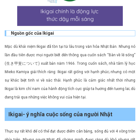
Nguồn gốc của Ikigai
Mặc dù khái niệm Ikigai đã tồn tại từ lâu trong văn hóa Nhật Bản. Nhưng nó
lần đầu tiên được mọi người biết đến thông qua cuốn sách “Bàn về lẽ sống”
(生き甲斐について) xuất bản năm 1966. Trong cuốn sách, nhà tâm lý học
Mieko Kamiya giải thích rằng: Ikigai rất giống với hạnh phúc; nhưng có một
sự khác biệt tinh vi về sắc thái. Hạnh phúc là cảm giác nhất thời nhưng
Ikigai là kim chỉ nam của hành động tích cực giúp ta hướng đến tương lai; dù
đang trải qua những việc không vui của hiện tại.
Ikigai- ý nghĩa cuộc sống của người Nhật
Thực sự rất khó để có thể đạt được điểm cân bằng, sống đủ với 4 vòng tròn
phía trên. Nhưng người Nhật đã chứng minh được rằng dù khó nhưng rất