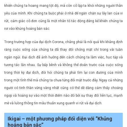
khiến chúng ta hoang mang tột độ; mà còn cô lập ta khỏi những người thân
yêu của mình. Khi chúng ta buộc phải ở nhà để ngăn chặn sự lây lan của vi
rút, cảm giác cô đơn cũng là một nhân tố tác động đáng kể khiến chúng ta
rơi vào khủng hoảng bản sắc.
Trong trường hợp của đại dịch Corona, chẳng phải là nói quá khi khẳng định
rằng cuộc sống của chúng ta đã thay đổi chóng mặt chỉ trong vài tuần
ngắn ngủi. Đại dịch đã ảnh hưởng đến cách chúng ta làm việc, học tập và
tương tác lẫn nhau. Sự bấp bênh và không thể đoán trước của cuộc sống
trong thời kỳ đại dịch, đòi hỏi chúng ta phải tìm lại con đường của mình
trong một tình thế mà chúng ta chưa từng đối mặt trước đây. Ngay cả những
người có tinh thần vững vàng nhất cũng có thể dễ dàng cảm thấy choáng
ngợp và hoảng sợ vào một thời điểm nào đó bởi sự thay đổi liên tục, mạnh
mẽ và luồng thông tin mâu thuẫn xung quanh vi rút và đại dịch.
Ikigai – một phương pháp đối diện với “Khủng
hoảng bản sắc”