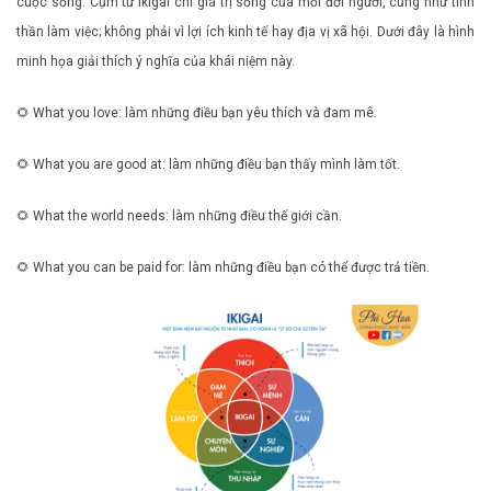
cuộc sống. Cụm từ Ikigai chỉ giá trị sống của mỗi đời người, cũng như tinh
thần làm việc; không phải vì lợi ích kinh tế hay địa vị xã hội. Dưới đây là hình
minh họa giải thích ý nghĩa của khái niệm này.
🌻 What you love: làm những điều bạn yêu thích và đam mê.
🌻 What you are good at: làm những điều bạn thấy mình làm tốt.
🌻 What the world needs: làm những điều thế giới cần.
🌻 What you can be paid for: làm những điều bạn có thể được trả tiền.