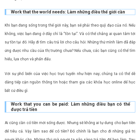
Work that the world needs: Làm những điều thế giới cần
Khi bạn đang sống trong thế giới này, bạn sẽ phải theo quỹ đạo của nó. Nếu
không, việc bạn đang ở đây chỉ là “tồn tại”. Và có thể chẳng ai quan tâm tới
sự tồn tại đó. Hãy đi tìm câu trả lời cho câu hỏi: Những thứ mình làm đã đáp
ứng được nhu cầu của thị trường chưa? Nếu chưa, các bạn cũng có thể tìm
hiểu, lựa chọn và phấn đấu.
Với sự phổ biến của việc học trực tuyến như hiện nay; chúng ta có thể dễ
dàng tiếp cận nguồn thông tin hoặc tham gia các khóa học online để học
bất cứ điều gì.
Work that you can be paid: Làm những điều bạn có thể
được trả tiền
Ai cũng cần có tiền mới sống được. Nhưng sẽ không ai tự dưng cho bạn tiền
để tiêu cả. Vậy làm sao để có tiền? Đó chính là bạn cho đi những giá trị
người khác cần. Những thứ mà người ta sẵn sàng trả tiền để bạn làm. Sau