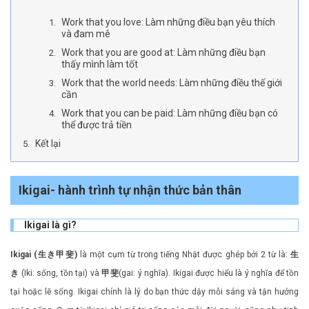
Work that you love: Làm những điều bạn yêu thích
và đam mê
Work that you are good at: Làm những điều bạn
thấy mình làm tốt
Work that the world needs: Làm những điều thế giới
cần
Work that you can be paid: Làm những điều bạn có
thể được trả tiền
Kết lại
Ikigai- hành trình tự nhận thức bản thân
Ikigai là gì?
Ikigai (生き甲斐)
là một cụm từ trong tiếng Nhật được ghép bởi 2 từ là:
生
き
(Iki: sống, tồn tại) và
甲斐
(gai: ý nghĩa). Ikigai được hiểu là ý nghĩa để tồn
tại hoặc lẽ sống. Ikigai chính là lý do bạn thức dậy mỗi sáng và tận hưởng