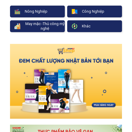
Nông Nghiệp
Công Nghiệp
May mặc -Thủ công mỹ
Khác
nghệ