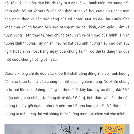
đột tâm lý cá nhân; đặc biệt dễ xảy ra ở độ tuổi vị thành niên. Nó mang đến
cảm giác bối rối về vai trò của bản thân trong xã hội; cũng như đánh mất
dần nhận thức về bản sắc riêng của cá nhân”. Một số dấu hiệu điển hình
khác của khủng hoảng bản sắc bao gồm sự cáu kỉnh, cảm giác u ám và
tuyệt vọng. Trên thực tế, việc chúng ta tự vấn về bản sắc của mình là hiện
tượng bình thường. Tuy nhiên, nếu nó bắt đầu ảnh hưởng tiêu cực đến suy
nghĩ hoặc sinh hoạt hàng ngày của chúng ta, thì có thể ta đang trải qua
một cuộc khủng hoảng bản sắc.
Corona không chỉ đe dọa sức khỏe thể chất cộng đồng; mà còn ảnh hưởng
đến sức khỏe tâm lý của chúng ta một cách nghiêm trọng. Nó khiến chúng
ta tự hỏi liệu con đường chúng ta theo đuổi bấy lâu nay có đúng đắn? Và
cuộc sống của chúng ta đang đi về đâu? Giá trị, tinh thần và niềm tin của
chúng ta bây giờ dường như trở nên mơ hồ hơn bao giờ hết. Và đột nhiên,
chúng ta mất hứng thú với những thứ đã từng mang lại niềm vui cho mình.