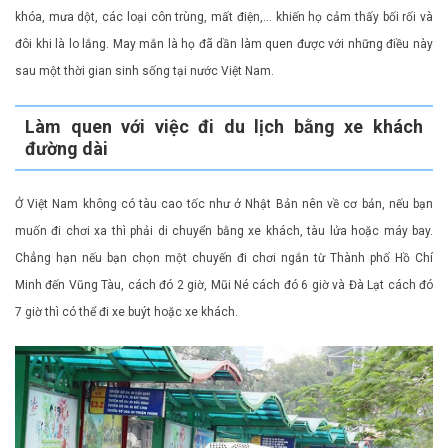
khóa, mưa dột, các loại côn trùng, mất điện,… khiến họ cảm thấy bối rối và
đôi khi là lo lắng. May mắn là họ đã dần làm quen được với những điều này
sau một thời gian sinh sống tại nước Việt Nam.
Làm quen với việc đi du lịch bằng xe khách
đường dài
Ở Việt Nam không có tàu cao tốc như ở Nhật Bản nên về cơ bản, nếu bạn
muốn đi chơi xa thì phải di chuyển bằng xe khách, tàu lửa hoặc máy bay.
Chẳng hạn nếu bạn chọn một chuyến đi chơi ngắn từ Thành phố Hồ Chí
Minh đến Vũng Tàu, cách đó 2 giờ, Mũi Né cách đó 6 giờ và Đà Lạt cách đó
7 giờ thì có thể đi xe buýt hoặc xe khách.