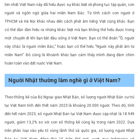
lớn nhất Việt Nam này đã hiểu được sự khác biệt về phong tục tập quán, con
người và ngôn ngữ giữa hai miền Nam Bắc. Từ tính cách con người ở
TP.HCM và Hà Nội khác nhau đến cách phát âm tiếng Việt cũng khác. Bạn
có thể dần dần hiểu ra những khác biệt mà bạn không thể hiểu được trong
một chuyến đi khi bạn bắt đầu sống ở Việt Nam. Bạn có thể đoán “Ồ, người
này chắc là người miền Bắc,” hoặc bạn có thể hiểu “Người này phát âm từ
miền Nam”. Đó cũng là khoảnh khắc bạn cảm thấy mình đang đắm chìm
hoàn toàn vào đất nước Việt Nam.
Người Nhật thường làm nghề gì ở Việt Nam?
Theo thống kê của Bộ Ngoại giao Nhật Bản, số lượng người Nhật Bản cư trú
tại Việt Nam tính đến thết năm 2023 là khoảng 20.000 người. Theo đó, tính
đến hết năm 2023, số người Nhật Bản tại Việt Nam được cập nhật là 18.949
người, giảm 13,2% so với con số thống kê cùng kỳ trong năm 2022. Dựa
trên phân loại vào yếu tố vùng lãnh thổ và quốc gia, số lượng người Nhật
Bản tại Việt Nam đông thứ 15 trên thế giới, vượt qua Indonesia và