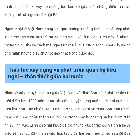
trình phát triển, vì vậy có những lúc bạn sẽ gặp phải những điều mà bạn
không thể trải nghiệm ở Nhật Bản.
Người Nhật ở Việt Nam đang trải qua những khoảng thời gian tốt đẹp nhất
khi được tạo điều kiện tối đa để sinh sống và làm việc. Trên đây là những
thông tin cụ thể về cách mà người Nhật trải qua cuộc sống ở nơi đây và có
cho mình những giây phút tốt đẹp nhất trong cuộc đời.
Tiếp tục xây dựng và phát triển quan hệ hữu
nghị – thân thiết giữa hai nước
Nhắc về câu chuyện lịch sử giữa Việt Nam và Nhật Bản có lẽ phải kể đến từ
thời điểm hơn 1000 năm trước khi câu chuyện dựng nước giữa hai quốc gia
mới bắt đầu. Tuy nhiên, kể từ năm 1973, Việt Nam và Nhật Bản mới chính
thức đạt được nhiều thành tựu nổi bật trong việc hợp tác giữa hai nước trên
nhiều lĩnh vực. Lãnh đạo hai nước đã có những cuộc trao đổi và chia sẻ về
việc sẽ tiếp tục đẩy mạnh việc hợp tác giữa hai bên theo chiều sâu để đưa