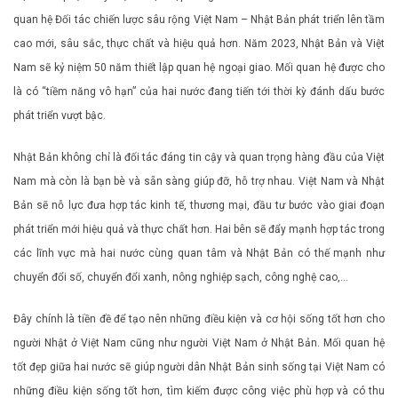
quan hệ Đối tác chiến lược sâu rộng Việt Nam – Nhật Bản phát triển lên tầm
cao mới, sâu sắc, thực chất và hiệu quả hơn. Năm 2023, Nhật Bản và Việt
Nam sẽ kỷ niệm 50 năm thiết lập quan hệ ngoại giao. Mối quan hệ được cho
là có “tiềm năng vô hạn” của hai nước đang tiến tới thời kỳ đánh dấu bước
phát triển vượt bậc.
Nhật Bản không chỉ là đối tác đáng tin cậy và quan trọng hàng đầu của Việt
Nam mà còn là bạn bè và sẵn sàng giúp đỡ, hỗ trợ nhau. Việt Nam và Nhật
Bản sẽ nỗ lực đưa hợp tác kinh tế, thương mại, đầu tư bước vào giai đoạn
phát triển mới hiệu quả và thực chất hơn. Hai bên sẽ đẩy mạnh hợp tác trong
các lĩnh vực mà hai nước cùng quan tâm và Nhật Bản có thế mạnh như
chuyển đổi số, chuyển đổi xanh, nông nghiệp sạch, công nghệ cao,…
Đây chính là tiền đề để tạo nên những điều kiện và cơ hội sống tốt hơn cho
người Nhật ở Việt Nam cũng như người Việt Nam ở Nhật Bản. Mối quan hệ
tốt đẹp giữa hai nước sẽ giúp người dân Nhật Bản sinh sống tại Việt Nam có
những điều kiện sống tốt hơn, tìm kiếm được công việc phù hợp và có thu