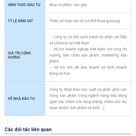
HÌNH THỨC ĐẦU TƯ
Mua cổ phần/ vốn góp
TỶ LỆ NẮM GIỮ
Thiểu số hoặc đa số (có thể thương lượng)
・Công ty có thể cạnh tranh thị phần với P&G
và Unilever tại Việt Nam
・Hỗ trợ doanh nghiệp Việt Nam mở rộng thị
GIÁ TRỊ CỘNG
trường, bán chéo sản phẩm, marketing sản
HƯỞNG
phẩm
・Hỗ trợ vốn để đưa doanh số kinh doanh
bùng nổ hơn
Công ty Nhật Bản sản xuất và phân phối các
dòng sản phẩm trong ngành hàng tiêu dùng
VỀ NHÀ ĐẦU TƯ
(giặt rửa, chăm sóc răng miệng, chăm sóc da,
dược phẩm, sản phẩm vệ sinh,...)
Các đối tác liên quan