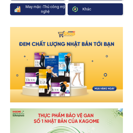
May mặc -Thủ công mỹ
Khác
nghệ