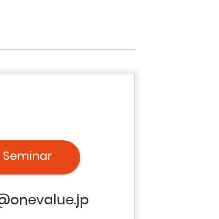
 Seminar
@onevalue.jp