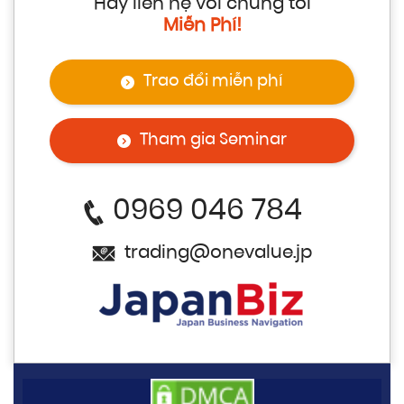
Hãy liên hệ với chúng tôi
Miễn Phí!
Trao đổi miễn phí
Tham gia Seminar
0969 046 784
trading@onevalue.jp