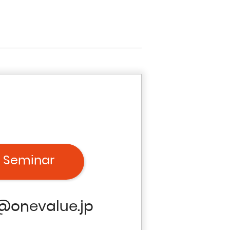
 Seminar
@onevalue.jp