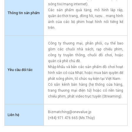
sóng tivi/mạng internet).
Các sản phẩm quà tặng, mô hình lắp ráp,
Thông tin sản phẩm
quần áo thời trang, đồng hồ, rượu... mang hình
ảnh của các bộ phim hoạt hình nổi tiếng kể
trên.
Công ty thương mại, phân phối, cụ thể bao
gồm các chuỗi nhà sách, rạp chiếu phim,
công ty truyền thông, chuỗi đồ chơi, hoặc
quán cà phê chủ đề.
Nhập khẩu và bán các sản phẩm đồ chơi hoạt
Yêu cầu đối tác
hình sẵn có của Nhật; hoặc mua bản quyền để
phát sóng phim, tổ chức sự kiện tại Việt Nam.
Có sẵn kênh bán hàng (hệ thống cửa hàng,
trang thương mại điện tử) hoặc có nền tảng
chiếu phim, phát video trực tuyến (Streaming).
Bizmatching@onevalue.jp
Liên hệ
(+84) 971 476 665 (Ms.Thùy)