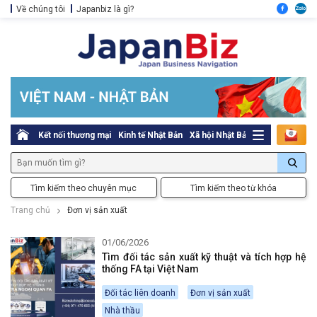
Về chúng tôi
Japanbiz là gì?
Kết nối thương mại
Kinh tế Nhật Bản
Xã hội Nhật Bản
Thủ tục pháp l
Tìm kiếm theo chuyên mục
Tìm kiếm theo từ khóa
Trang chủ
Đơn vị sản xuất
01/06/2026
Tìm đối tác sản xuất kỹ thuật và tích hợp hệ
thống FA tại Việt Nam
Đối tác liên doanh
Đơn vị sản xuất
Nhà thầu