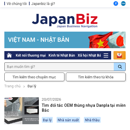
Về chúng tôi
Japanbiz là gì?
Kết nối thương mại
Kinh tế Nhật Bản
Xã hội Nhật Bản
Thủ tục pháp l
Tìm kiếm theo chuyên mục
Tìm kiếm theo từ khóa
Trang chủ
Đại lý
20/07/2026
Tìm đối tác OEM thùng nhựa Danpla tại miền
Bắc
Đại lý
Nhà sản xuất
Nhà thầu