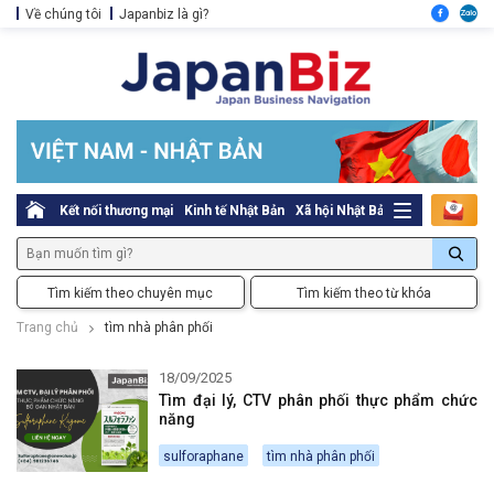
Về chúng tôi
Japanbiz là gì?
Kết nối thương mại
Kinh tế Nhật Bản
Xã hội Nhật Bản
Thủ tục pháp l
Tìm kiếm theo chuyên mục
Tìm kiếm theo từ khóa
Trang chủ
tìm nhà phân phối
18/09/2025
Tìm đại lý, CTV phân phối thực phẩm chức
năng
sulforaphane
tìm nhà phân phối