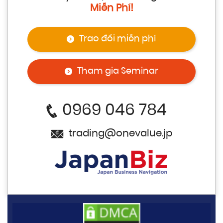
Miễn Phí!
Trao đổi miễn phí
Tham gia Seminar
0969 046 784
trading@onevalue.jp