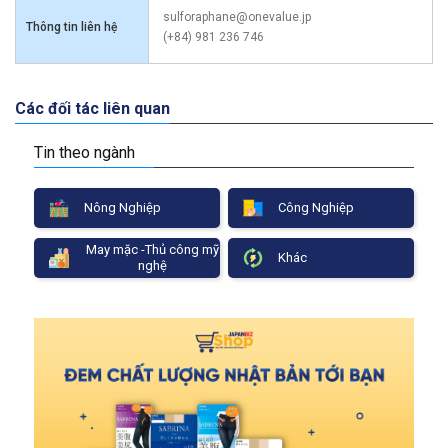
sulforaphane@onevalue.jp
Thông tin liên hệ
(+84) 981 236 746
Các đối tác liên quan
Tin theo ngành
Nông Nghiệp
Công Nghiệp
May mặc -Thủ công mỹ
Khác
nghệ