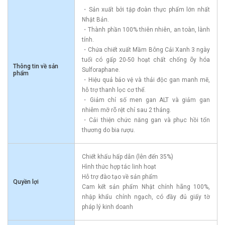
・Sản xuất bởi tập đoàn thực phẩm lớn nhất
Nhật Bản.
・Thành phần 100% thiên nhiên, an toàn, lành
tính.
・Chứa chiết xuất Mầm Bông Cải Xanh 3 ngày
tuổi có gấp 20-50 hoạt chất chống õy hóa
Thông tin về sản
Sulforaphane.
phẩm
・Hiệu quả bảo vệ và thải độc gan manh mẽ,
hỗ trợ thanh lọc cơ thể.
・Giảm chỉ số men gan ALT và giảm gan
nhiễm mỡ rõ rệt chỉ sau 2 tháng.
・Cải thiện chức năng gan và phục hồi tổn
thương do bia rượu.
Chiết khấu hấp dẫn (lên đến 35%)
Hình thức hợp tác linh hoạt
Hỗ trợ đào tạo về sản phẩm
Quyền lợi
Cam kết sản phẩm Nhật chính hãng 100%,
nhập khẩu chính ngạch, có đầy đủ giấy tờ
pháp lý kinh doanh