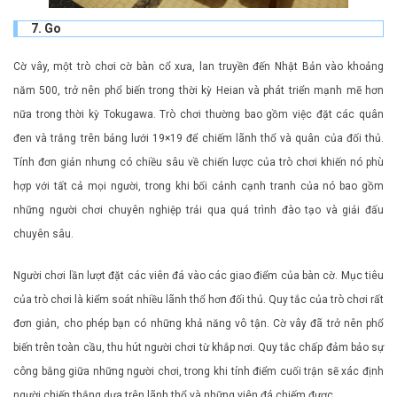
7. Go
Cờ vây, một trò chơi cờ bàn cổ xưa, lan truyền đến Nhật Bản vào khoảng
năm 500, trở nên phổ biến trong thời kỳ Heian và phát triển mạnh mẽ hơn
nữa trong thời kỳ Tokugawa. Trò chơi thường bao gồm việc đặt các quân
đen và trắng trên bảng lưới 19×19 để chiếm lãnh thổ và quân của đối thủ.
Tính đơn giản nhưng có chiều sâu về chiến lược của trò chơi khiến nó phù
hợp với tất cả mọi người, trong khi bối cảnh cạnh tranh của nó bao gồm
những người chơi chuyên nghiệp trải qua quá trình đào tạo và giải đấu
chuyên sâu.
Người chơi lần lượt đặt các viên đá vào các giao điểm của bàn cờ. Mục tiêu
của trò chơi là kiểm soát nhiều lãnh thổ hơn đối thủ. Quy tắc của trò chơi rất
đơn giản, cho phép bạn có những khả năng vô tận. Cờ vây đã trở nên phổ
biến trên toàn cầu, thu hút người chơi từ khắp nơi. Quy tắc chấp đảm bảo sự
công bằng giữa những người chơi, trong khi tính điểm cuối trận sẽ xác định
người chiến thắng dựa trên lãnh thổ và những viên đá chiếm được.