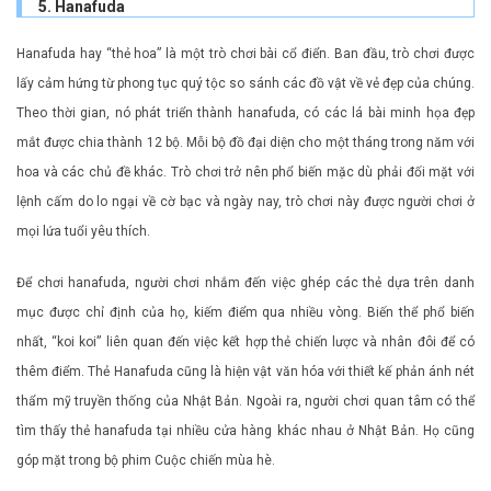
5. Hanafuda
Hanafuda hay “thẻ hoa” là một trò chơi bài cổ điển. Ban đầu, trò chơi được
lấy cảm hứng từ phong tục quý tộc so sánh các đồ vật về vẻ đẹp của chúng.
Theo thời gian, nó phát triển thành hanafuda, có các lá bài minh họa đẹp
mắt được chia thành 12 bộ. Mỗi bộ đồ đại diện cho một tháng trong năm với
hoa và các chủ đề khác. Trò chơi trở nên phổ biến mặc dù phải đối mặt với
lệnh cấm do lo ngại về cờ bạc và ngày nay, trò chơi này được người chơi ở
mọi lứa tuổi yêu thích.
Để chơi hanafuda, người chơi nhắm đến việc ghép các thẻ dựa trên danh
mục được chỉ định của họ, kiếm điểm qua nhiều vòng. Biến thể phổ biến
nhất, “koi koi” liên quan đến việc kết hợp thẻ chiến lược và nhân đôi để có
thêm điểm. Thẻ Hanafuda cũng là hiện vật văn hóa với thiết kế phản ánh nét
thẩm mỹ truyền thống của Nhật Bản. Ngoài ra, người chơi quan tâm có thể
tìm thấy thẻ hanafuda tại nhiều cửa hàng khác nhau ở Nhật Bản. Họ cũng
góp mặt trong bộ phim Cuộc chiến mùa hè.