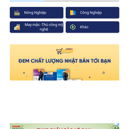
Nông Nghiệp
Công Nghiệp
May mặc -Thủ công mỹ
Khác
nghệ