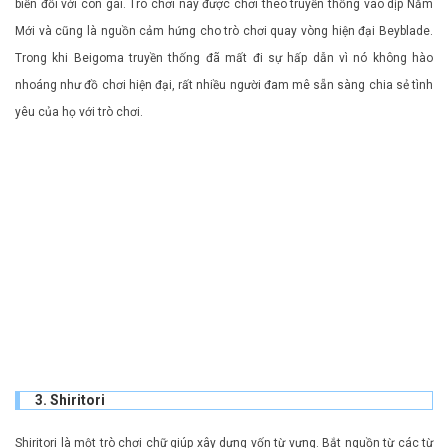
biến đối với con gái. Trò chơi này được chơi theo truyền thống vào dịp Năm
Mới và cũng là nguồn cảm hứng cho trò chơi quay vòng hiện đại Beyblade.
Trong khi Beigoma truyền thống đã mất đi sự hấp dẫn vì nó không hào
nhoáng như đồ chơi hiện đại, rất nhiều người đam mê sẵn sàng chia sẻ tình
yêu của họ với trò chơi.
3. Shiritori
Shiritori là một trò chơi chữ giúp xây dựng vốn từ vựng. Bắt nguồn từ các từ