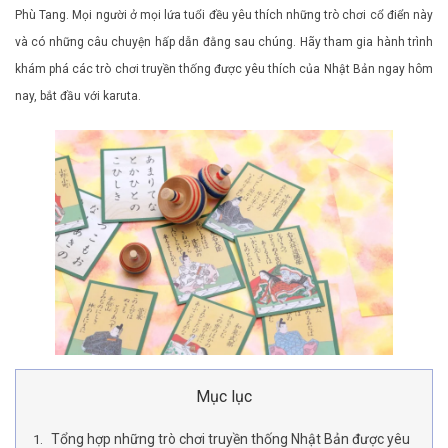
Phù Tang. Mọi người ở mọi lứa tuổi đều yêu thích những trò chơi cổ điển này
và có những câu chuyện hấp dẫn đằng sau chúng. Hãy tham gia hành trình
khám phá các trò chơi truyền thống được yêu thích của Nhật Bản ngay hôm
nay, bắt đầu với karuta.
Mục lục
Tổng hợp những trò chơi truyền thống Nhật Bản được yêu