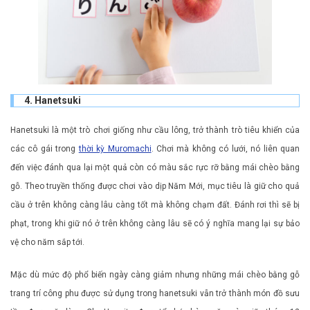
4. Hanetsuki
Hanetsuki là một trò chơi giống như cầu lông, trở thành trò tiêu khiển của
các cô gái trong
thời kỳ Muromachi
. Chơi mà không có lưới, nó liên quan
đến việc đánh qua lại một quả còn có màu sắc rực rỡ bằng mái chèo bằng
gỗ. Theo truyền thống được chơi vào dịp Năm Mới, mục tiêu là giữ cho quả
cầu ở trên không càng lâu càng tốt mà không chạm đất. Đánh rơi thì sẽ bị
phạt, trong khi giữ nó ở trên không càng lâu sẽ có ý nghĩa mang lại sự bảo
vệ cho năm sắp tới.
Mặc dù mức độ phổ biến ngày càng giảm nhưng những mái chèo bằng gỗ
trang trí công phu được sử dụng trong hanetsuki vẫn trở thành món đồ sưu