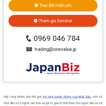
Trao đổi miễn phí
Tham gia Seminar
0969 046 784
trading@onevalue.jp
Hãy cùng khám phá thế giới
trò chơi truyền thống của Nhật Bản
, mỗi trò
chơi đều có ý nghĩa văn hóa và giá trị giải trí tinh thần cho người dân xứ sở