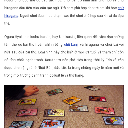
người chơi đọc thẻ có câu tục ngữ, chơi bài có hình ảnh phù hợp và chữ
hiragana đầu tiên của câu tục ngữ. Trò chơi phù hợp cho trẻ em khi học
chữ
hiragana
. Người chơi đua nhau chạm vào thẻ chơi phù hợp sau khi ai đó đọc
thẻ.
Ogura Hyakunin-Isshu Karuta, hay Uta-karuta, liên quan đến việc đọc những
tấm thẻ có bài thơ hoàn chỉnh bằng
chữ kanji
và hiragana và chơi bài với
nửa sau của bài thơ. Loại hình này phổ biến ở mọi lứa tuổi và thậm chí còn
có tính chất cạnh tranh. Karuta trở nên phổ biến trong thời kỳ Edo và vẫn
được chơi rộng rãi ở Nhật Bản, đặc biệt là trong những ngày lễ năm mới và
trong môi trường cạnh tranh có luật lệ và thứ hạng.