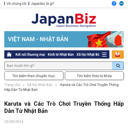
Về chúng tôi
Japanbiz là gì?
Kết nối thương mại
Kinh tế Nhật Bản
Xã hội Nhật Bản
Thủ tục pháp l
Tìm kiếm theo chuyên mục
Tìm kiếm theo từ khóa
Trang chủ
Xã hội Nhật Bản
Karuta và Các Trò Chơi Truyền Thống
Hấp Dẫn Từ Nhật Bản
Karuta và Các Trò Chơi Truyền Thống Hấp
Dẫn Từ Nhật Bản
20/08/2024