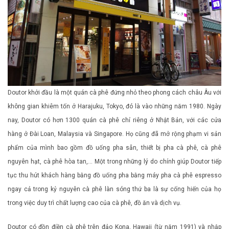
Doutor khởi đầu là một quán cà phê đứng nhỏ theo phong cách châu Âu với
không gian khiêm tốn ở Harajuku, Tokyo, đó là vào những năm 1980. Ngày
nay, Doutor có hơn 1300 quán cà phê chỉ riêng ở Nhật Bản, với các cửa
hàng ở Đài Loan, Malaysia và Singapore. Họ cũng đã mở rộng phạm vi sản
phẩm của mình bao gồm đồ uống pha sẵn, thiết bị pha cà phê, cà phê
nguyên hạt, cà phê hòa tan,… Một trong những lý do chính giúp Doutor tiếp
tục thu hút khách hàng bằng đồ uống pha bằng máy pha cà phê espresso
ngay cả trong kỷ nguyên cà phê làn sóng thứ ba là sự cống hiến của họ
trong việc duy trì chất lượng cao của cà phê, đồ ăn và dịch vụ.
Doutor có đồn điền cà phê trên đảo Kona, Hawaii (từ năm 1991) và nhập