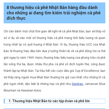
8 thương hiệu cà phê Nhật Bản hàng đầu dành
cho những ai đang tìm kiếm trải nghiệm cà phê
đích thực
Chỉ cần dành một chút thời gian để nghĩ về cà phê Nhật Bản, bạn sẽ thấy vô
số ví dụ về việc một số thương hiệu cà phê mang tính biểu tượng và quan
trọng nhất lại có quê hương ở Nhật Bản. Ví dụ, thương hiệu UCC của Nhật
Bản là thương hiệu đầu tiên đưa ý tưởng thiên tài về cà phê đóng lon ra thế
giới ngay từ năm 1969. Hario, thương hiệu biểu tượng của phong trào cà phê
làn sóng thứ ba, được nhiều thợ pha cà phê vô địch tuyên thệ, cũng được
thành lập tại Nhật Bản. Tại hầu hết các cuộc đấu giá Cup of Excellence, bạn
sẽ thấy rằng người mua Nhật Bản thường trả giá cao nhất cho những lô cà
phê ngon nhất, đặc biệt là những loại cà phê như
Geishas
, ​​Jamaican Blue
Mountain và Hawaiian Kona.
1. Thương hiệu Nhật Bản từ các tập đoàn cà phê lớn