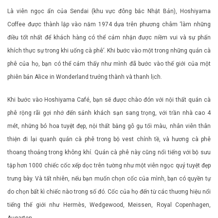
Là viên ngọc ẩn của Sendai (khu vực đông bắc Nhật Bản), Hoshiyama
Coffee được thành lập vào năm 1974 dựa trên phương châm ‘làm những
điều tốt nhất để khách hàng có thể cảm nhận được niềm vui và sự phấn
khích thực sự trong khi uống cà phê’. Khi bước vào một trong những quán cà
phê của họ, bạn có thể cảm thấy như mình đã bước vào thế giới của một
phiên bản Alice in Wonderland trưởng thành và thanh lịch.
Khi bước vào Hoshiyama Café, bạn sẽ được chào đón với nội thất quán cà
phê rộng rãi gợi nhớ đến sảnh khách sạn sang trọng, với trần nhà cao 4
mét, những bó hoa tuyệt đẹp, nội thất bằng gỗ gụ tối màu, nhân viên thân
thiện đi lại quanh quán cà phê trong bộ vest chỉnh tề, và hương cà phê
thoang thoảng trong không khí. Quán cà phê này cũng nổi tiếng với bộ sưu
tập hơn 1000 chiếc cốc xếp dọc trên tường như một viên ngọc quý tuyệt đẹp
trưng bày. Và tất nhiên, nếu bạn muốn chọn cốc của mình, bạn có quyền tự
do chọn bất kì chiếc nào trong số đó. Cốc của họ đến từ các thương hiệu nổi
tiếng thế giới như Hermès, Wedgewood, Meissen, Royal Copenhagen,
Augarten,…