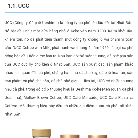
1.1. UCC
UCC (Công ty Cà phê Ueshima) là công ty cà phê lớn lâu đời tại Nhật Bản.
Nó bắt đầu như một cửa hàng nhỏ ở Kobe vào năm 1933. Kể từ khởi đầu
khiêm tốn, nó đã phát triển thành một công ty khổng lồ với phạm vi toàn
cầu. ‘UCC Coffee with Milk’, phát hành vào tháng 4 năm 1969, là loại cà phê
đóng hộp đầu tiên được bán ra. Như bạn có thể tưởng tượng, cà phê pha sẵn
của UCC cực kỳ phổ biến ở Nhật Bản. UCC sản xuất các sản phẩm khác
nhau liên quan đến cà phê, chẳng hạn như cà phê xay, cà phê hòa tan, các
sản phẩm cà phê pha sẵn, cà phê nhỏ giọt,… Hiện tại, UCC có nhiều thương
hiệu cà phê, trong đó có 5 thương hiệu là Ueshima Ko-hee-ten (quán cà phê
Ueshima), Mellow Brown Coffee, UCC Café Mercado, UCC Café Plaza và
Caffera. Mỗi thương hiệu này đều có nhiều địa điểm quán cà phê trải khắp
Nhật Bản.