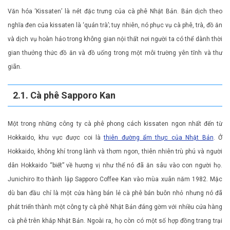
Văn hóa ‘Kissaten’ là nét đặc trưng của cà phê Nhật Bản. Bản dịch theo
nghĩa đen của kissaten là ‘quán trà’; tuy nhiên, nó phục vụ cà phê, trà, đồ ăn
và dịch vụ hoàn hảo trong không gian nội thất nơi người ta có thể dành thời
gian thưởng thức đồ ăn và đồ uống trong một môi trường yên tĩnh và thư
giãn.
2.1. Cà phê Sapporo Kan
Một trong những công ty cà phê phong cách kissaten ngon nhất đến từ
Hokkaido, khu vực được coi là
thiên đường ẩm thực của Nhật Bản
. Ở
Hokkaido, không khí trong lành và thơm ngon, thiên nhiên trù phú và người
dân Hokkaido “biết” về hương vị như thể nó đã ăn sâu vào con người họ.
Junichiro Ito thành lập Sapporo Coffee Kan vào mùa xuân năm 1982. Mặc
dù ban đầu chỉ là một cửa hàng bán lẻ cà phê bán buôn nhỏ nhưng nó đã
phát triển thành một công ty cà phê Nhật Bản đáng gờm với nhiều cửa hàng
cà phê trên khắp Nhật Bản. Ngoài ra, họ còn có một số hợp đồng trang trại