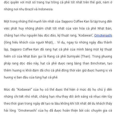
độc quyền với một số trang trại trồng cà phê tốt nhất trên thế giới, nằm ở
những nơi như Brazil và Indonesia.
Một trong những thế mạnh lớn nhất của Sapporo Coffee Kan là tập trung đến
việc phát huy những phẩm chất tốt nhất của văn hóa cà phê Nhật Bản,
chẳng hạn như nguyên liệu độc đáo, kỹ thuật rang, ‘Kodawari’,
Omotenashi
(lòng hiếu khách của người Nhật),… Ví dụ, ngay từ những ngày đầu thành
lập, Sapporo Coffee Kan đã rang hạt cà phê của mình bằng một kỹ thuật
hiếm có của Nhật Bản gọi là Rang cà phê Sumiyaki (Than). Trong phương
pháp rang độc đáo này, hạt cà phê được rang bằng than Binchotan, tạo
thêm hương vị khói đậm đà cho cà phê đồng thời vẫn giữ được hương vị và
hương vị ban đầu của từng hạt cà phê.
Mức độ “Kodawari” của họ có thể được thể hiện ở mức độ họ chú ý đến
những chi tiết nhỏ nhất, chẳng hạn như thay đổi ánh sáng và nhạc nền tùy
theo thời gian trong ngày để tạo ra bầu không khí tốt nhất để du khách thấy
hài lòng. ‘Omotenashi’ của họ đã được hoàn thiện bởi các chuyên gia cà