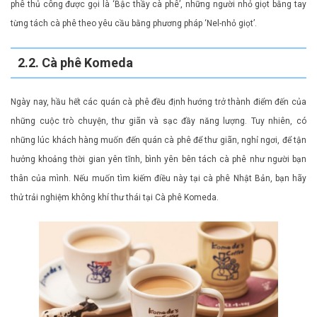
phê thủ công được gọi là ‘Bậc thầy cà phê’, những người nhỏ giọt bằng tay
từng tách cà phê theo yêu cầu bằng phương pháp ‘Nel-nhỏ giọt’.
2.2. Cà phê Komeda
Ngày nay, hầu hết các quán cà phê đều định hướng trở thành điểm đến của
những cuộc trò chuyện, thư giãn và sạc đầy năng lượng. Tuy nhiên, có
những lúc khách hàng muốn đến quán cà phê để thư giãn, nghỉ ngơi, để tận
hưởng khoảng thời gian yên tĩnh, bình yên bên tách cà phê như người bạn
thân của mình. Nếu muốn tìm kiếm điều này tại cà phê Nhật Bản, bạn hãy
thử trải nghiệm không khí thư thái tại Cà phê Komeda.