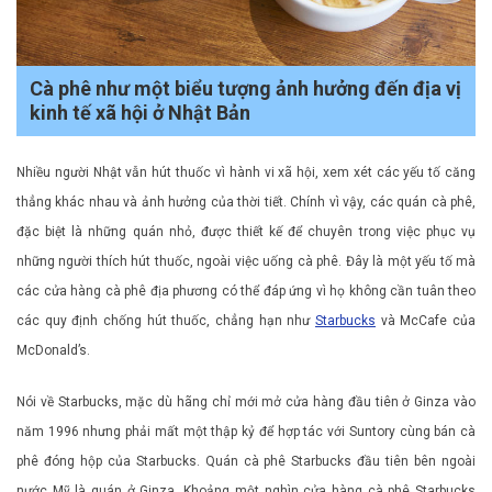
Cà phê như một biểu tượng ảnh hưởng đến địa vị
kinh tế xã hội ở Nhật Bản
Nhiều người Nhật vẫn hút thuốc vì hành vi xã hội, xem xét các yếu tố căng
thẳng khác nhau và ảnh hưởng của thời tiết. Chính vì vậy, các quán cà phê,
đặc biệt là những quán nhỏ, được thiết kế để chuyên trong việc phục vụ
những người thích hút thuốc, ngoài việc uống cà phê. Đây là một yếu tố mà
các cửa hàng cà phê địa phương có thể đáp ứng vì họ không cần tuân theo
các quy định chống hút thuốc, chẳng hạn như
Starbucks
và McCafe của
McDonald’s.
Nói về Starbucks, mặc dù hãng chỉ mới mở cửa hàng đầu tiên ở Ginza vào
năm 1996 nhưng phải mất một thập kỷ để hợp tác với Suntory cùng bán cà
phê đóng hộp của Starbucks. Quán cà phê Starbucks đầu tiên bên ngoài
nước Mỹ là quán ở Ginza. Khoảng một nghìn cửa hàng cà phê Starbucks