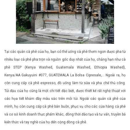
Tại các quán cà phê của họ, bạn có thể uống cà phê thơm ngon được pha từ
nhiều loại cà phê pha trộn và nguồn gốc duy nhất của họ, chẳng hạn như cà
phê STEP (Kenya Washed, Guatemala Washed, Ethiopia Washed),
Kenya/AA Gakuyuini #077, GUATEMALA La Bolsa Cipresale,… Ngoài ra, họ
còn cung cấp cà phê espresso, đồ uống làm từ sữa và pha chế thủ công.
Túi đậu của họ cũng là một chi tiết đặc biệt, được thiết kế rất nghệ thuật với
các họa tiết khảm đầy màu sắc trên mỗi túi. Ngoài các quán cà phê của
mình, họ còn cung cấp cà phê bán buôn, phục vụ cho các cửa hàng cà phê
và cơ sở kinh doanh thực phẩm khác, đồng thời đào tạo và tư vấn, truyền bá
kiến ​​thức và tay nghề của họ đến cộng đồng cà phê.