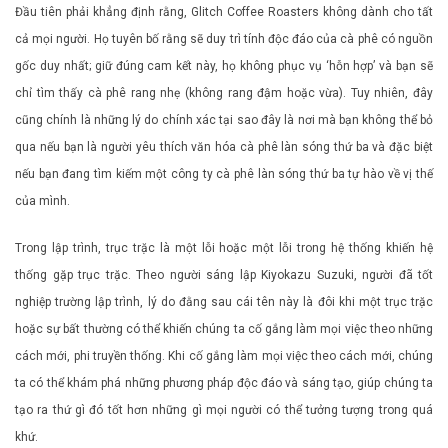
Đầu tiên phải khẳng định rằng, Glitch Coffee Roasters không dành cho tất
cả mọi người. Họ tuyên bố rằng sẽ duy trì tính độc đáo của cà phê có nguồn
gốc duy nhất; giữ đúng cam kết này, họ không phục vụ ‘hỗn hợp’ và bạn sẽ
chỉ tìm thấy cà phê rang nhẹ (không rang đậm hoặc vừa). Tuy nhiên, đây
cũng chính là những lý do chính xác tại sao đây là nơi mà bạn không thể bỏ
qua nếu bạn là người yêu thích văn hóa cà phê làn sóng thứ ba và đặc biệt
nếu bạn đang tìm kiếm một công ty cà phê làn sóng thứ ba tự hào về vị thế
của mình.
Trong lập trình, trục trặc là một lỗi hoặc một lỗi trong hệ thống khiến hệ
thống gặp trục trặc. Theo người sáng lập Kiyokazu Suzuki, người đã tốt
nghiệp trường lập trình, lý do đằng sau cái tên này là đôi khi một trục trặc
hoặc sự bất thường có thể khiến chúng ta cố gắng làm mọi việc theo những
cách mới, phi truyền thống. Khi cố gắng làm mọi việc theo cách mới, chúng
ta có thể khám phá những phương pháp độc đáo và sáng tạo, giúp chúng ta
tạo ra thứ gì đó tốt hơn những gì mọi người có thể tưởng tượng trong quá
khứ.