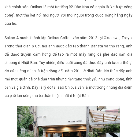
khá chính xác. Onibus là một từ tiếng Bồ Đào Nha có nghĩa là ‘xe buýt công
cộng’, một thứ kết nối mọi người với mọi người trong cuộc sống hàng ngày
của họ.
Sakao Atsushi thành lập Onibus Coffee vào năm 2012 tại Okusawa, Tokyo.
Trong thời gian ở Úc, nơi anh được đào tạo thành Barista và thợ rang, anh
đã được truyền cảm hứng để tạo ra một máy rang cà phê đặc sản địa
phương ở Nhật Bản. Tuy nhiên, điều cuối cùng đã thúc đẩy anh tạo ra thứ gì
đó của riêng mình là trận động đất năm 2011 ở Nhật Bản. Nó thúc đẩy anh
mở một quán cà phê dựa trên những nền tảng thiết yếu như cộng đồng, tình
bạn và gia đình. Đây là lý do tại sao Onibus vẫn là một trong những địa điểm
cà phê làn sóng thứ ba thân thiện nhất ở Nhật Bản.