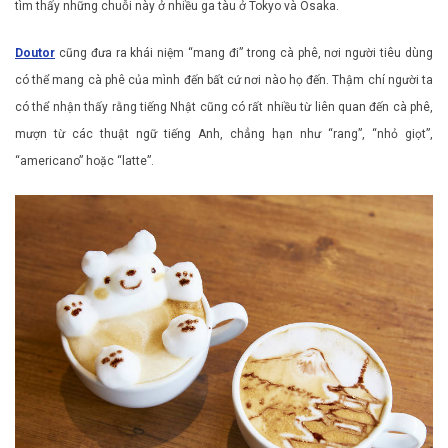
tìm thấy những chuỗi này ở nhiều ga tàu ở Tokyo và Osaka.
Doutor
cũng đưa ra khái niệm “mang đi” trong cà phê, nơi người tiêu dùng
có thể mang cà phê của mình đến bất cứ nơi nào họ đến. Thậm chí người ta
có thể nhận thấy rằng tiếng Nhật cũng có rất nhiều từ liên quan đến cà phê,
mượn từ các thuật ngữ tiếng Anh, chẳng hạn như “rang”, “nhỏ giọt”,
“americano” hoặc “latte”.