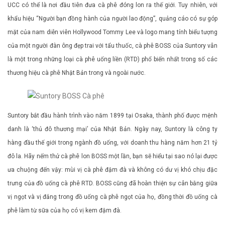
UCC có thể là nơi đầu tiên đưa cà phê đóng lon ra thế giới. Tuy nhiên, với
khẩu hiệu “Người bạn đồng hành của người lao động”, quảng cáo có sự góp
mặt của nam diễn viên Hollywood Tommy Lee và logo mang tính biểu tượng
của một người đàn ông đẹp trai với tẩu thuốc, cà phê BOSS của Suntory vẫn
là một trong những loại cà phê uống liền (RTD) phổ biến nhất trong số các
thương hiệu cà phê Nhật Bản trong và ngoài nước.
Suntory bắt đầu hành trình vào năm 1899 tại Osaka, thành phố được mệnh
danh là ‘thủ đô thương mại’ của Nhật Bản. Ngày nay, Suntory là công ty
hàng đầu thế giới trong ngành đồ uống, với doanh thu hàng năm hơn 21 tỷ
đô la. Hãy nếm thử cà phê lon BOSS một lần, bạn sẽ hiểu tại sao nó lại được
ưa chuộng đến vậy: mùi vị cà phê đậm đà và không có dư vị khó chịu đặc
trưng của đồ uống cà phê RTD. BOSS cũng đã hoàn thiện sự cân bằng giữa
vị ngọt và vị đắng trong đồ uống cà phê ngọt của họ, đồng thời đồ uống cà
phê làm từ sữa của họ có vị kem đậm đà.