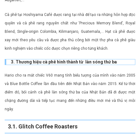
Cà phê tại Hoshiyama Café được rang tại nhà để tạo ra những hỗn hợp độc
quyền và cà phê rang nguyên chất như ‘Precious Memory Blend’, Royal
Blend, Single-origin Colombia, Kilimanjaro, Guatemala,… Hạt cà phê được
xay mới theo yêu cầu và được pha thủ công bởi một thợ pha cà phê giàu
kinh nghiệm vào chiếc cốc được chọn riêng cho từng khách.
3. Thương hiệu cà phê hình thành từ làn sóng thứ ba
Hario cho ra mắt chiếc V60 mang tính biểu tượng của mình vào năm 2005
và Blue Bottle Coffee lần đầu tiên đến Nhật Bản vào năm 2015. Kể từ thời
điểm đó, bối cảnh cà phê làn sóng thứ ba của Nhật Bản đã đi được một
chặng đường dài và tiếp tục mang đến những điều mới mẻ và thú vị mỗi
ngày.
3.1. Glitch Coffee Roasters