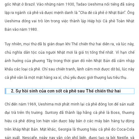
gốc Nhật ở Brazil. Vào những năm 1930, Tadao Ueshima nổi tiếng đã sáng
lập ra ngành cà phê và được mệnh danh là “Cha đẻ cà phê ở Nhật Bản”. Ông
Ueshima đóng vai trò lớn trong việc thành lập Hiệp hội Cà phê Toàn Nhật
Bản vào năm 1980.
Tuy nhiên, mọi thứ đã bị gián đoạn khi Thế chiến thứ hai diễn ra, và lúc này,
chủ nghĩa dân tộc của người Nhật mới là giá trị tổng thể nhất. Vì hạn chế
ảnh hưởng của phương Tây trong thời gian đó nên Nhật Bản đã cấm nhập
khẩu các loại cà phê. Chỉ sau chiến tranh, lệnh cấm mới được dỡ bỏ, lúc này
cà phê vẫn là một mặt hàng xa xỉ, chủ yếu được giới thượng lưu tiêu thụ.
2. Sự hồi sinh của cơn sốt cà phê sau Thế chiến thứ hai
Chỉ đến năm 1969, Ueshima mới phát minh lại cà phê đóng lon để sản xuất
đại trà trên thị trường. Suntory đã thành lập hãng cà phê là Boss, thương
hiệu cà phê đóng lon hiện vẫn được bày bán ở các máy bán hàng tự động
trên khắp Nhật Bản. Mặt khác, Georgia là thương hiệu cà phê do Coca-Cola
sản xuất. Nescafe, ngày nay vẫn còn phổ biến, được tạo ra bởi Nestle, và