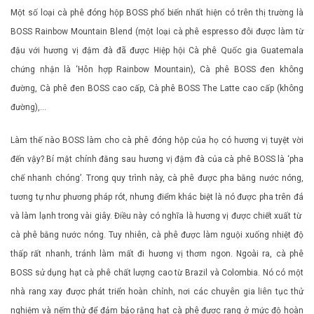
Một số loại cà phê đóng hộp BOSS phổ biến nhất hiện có trên thị trường là
BOSS Rainbow Mountain Blend (một loại cà phê espresso đôi được làm từ
đậu với hương vị đậm đà đã được Hiệp hội Cà phê Quốc gia Guatemala
chứng nhận là ‘Hỗn hợp Rainbow Mountain), Cà phê BOSS đen không
đường, Cà phê đen BOSS cao cấp, Cà phê BOSS The Latte cao cấp (không
đường),…
Làm thế nào BOSS làm cho cà phê đóng hộp của họ có hương vị tuyệt vời
đến vậy? Bí mật chính đằng sau hương vị đậm đà của cà phê BOSS là ‘pha
chế nhanh chóng’. Trong quy trình này, cà phê được pha bằng nước nóng,
tương tự như phương pháp rót, nhưng điểm khác biệt là nó được pha trên đá
và làm lạnh trong vài giây. Điều này có nghĩa là hương vị được chiết xuất từ ​​
cà phê bằng nước nóng. Tuy nhiên, cà phê được làm nguội xuống nhiệt độ
thấp rất nhanh, tránh làm mất đi hương vị thơm ngon. Ngoài ra, cà phê
BOSS sử dụng hạt cà phê chất lượng cao từ Brazil và Colombia. Nó có một
nhà rang xay được phát triển hoàn chỉnh, nơi các chuyên gia liên tục thử
nghiệm và nếm thử để đảm bảo rằng hạt cà phê được rang ở mức độ hoàn