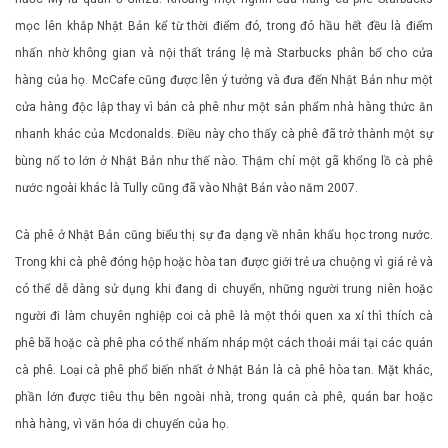
mọc lên khắp Nhật Bản kể từ thời điểm đó, trong đó hầu hết đều là điểm
nhấn nhờ không gian và nội thất tráng lệ mà Starbucks phân bổ cho cửa
hàng của họ. McCafe cũng được lên ý tưởng và đưa đến Nhật Bản như một
cửa hàng độc lập thay vì bán cà phê như một sản phẩm nhà hàng thức ăn
nhanh khác của Mcdonalds. Điều này cho thấy cà phê đã trở thành một sự
bùng nổ to lớn ở Nhật Bản như thế nào. Thậm chí một gã khổng lồ cà phê
nước ngoài khác là Tully cũng đã vào Nhật Bản vào năm 2007.
Cà phê ở Nhật Bản cũng biểu thị sự đa dạng về nhân khẩu học trong nước.
Trong khi cà phê đóng hộp hoặc hòa tan được giới trẻ ưa chuộng vì giá rẻ và
có thể dễ dàng sử dụng khi đang di chuyển, những người trung niên hoặc
người đi làm chuyên nghiệp coi cà phê là một thói quen xa xỉ thì thích cà
phê bã hoặc cà phê pha có thể nhấm nháp một cách thoải mái tại các quán
cà phê. Loại cà phê phổ biến nhất ở Nhật Bản là cà phê hòa tan. Mặt khác,
phần lớn được tiêu thụ bên ngoài nhà, trong quán cà phê, quán bar hoặc
nhà hàng, vì văn hóa di chuyển của họ.