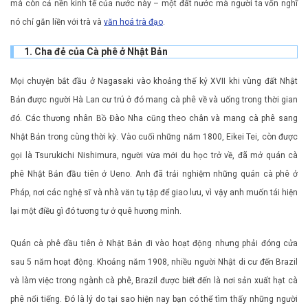
mà còn cả nền kinh tế của nước này – một đất nước mà người ta vốn nghĩ
nó chỉ gắn liền với trà và
văn hoá trà đạo
.
1. Cha đẻ của Cà phê ở Nhật Bản
Mọi chuyện bắt đầu ở Nagasaki vào khoảng thế kỷ XVII khi vùng đất Nhật
Bản được người Hà Lan cư trú ở đó mang cà phê về và uống trong thời gian
đó. Các thương nhân Bồ Đào Nha cũng theo chân và mang cà phê sang
Nhật Bản trong cùng thời kỳ. Vào cuối những năm 1800, Eikei Tei, còn được
gọi là Tsurukichi Nishimura, người vừa mới du học trở về, đã mở quán cà
phê Nhật Bản đầu tiên ở Ueno. Anh đã trải nghiệm những quán cà phê ở
Pháp, nơi các nghệ sĩ và nhà văn tụ tập để giao lưu, vì vậy anh muốn tái hiện
lại một điều gì đó tương tự ở quê hương mình.
Quán cà phê đầu tiên ở Nhật Bản đi vào hoạt động nhưng phải đóng cửa
sau 5 năm hoạt động. Khoảng năm 1908, nhiều người Nhật di cư đến Brazil
và làm việc trong ngành cà phê, Brazil được biết đến là nơi sản xuất hạt cà
phê nổi tiếng. Đó là lý do tại sao hiện nay bạn có thể tìm thấy những người