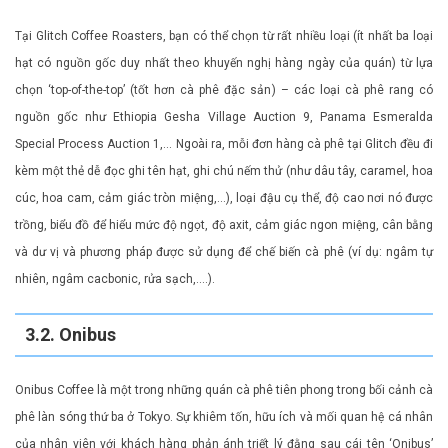
Tại Glitch Coffee Roasters, bạn có thể chọn từ rất nhiều loại (ít nhất ba loại
hạt có nguồn gốc duy nhất theo khuyến nghị hàng ngày của quán) từ lựa
chọn ‘top-of-the-top’ (tốt hơn cà phê đặc sản) – các loại cà phê rang có
nguồn gốc như Ethiopia Gesha Village Auction 9, Panama Esmeralda
Special Process Auction 1,… Ngoài ra, mỗi đơn hàng cà phê tại Glitch đều đi
kèm một thẻ dễ đọc ghi tên hạt, ghi chú nếm thử (như dâu tây, caramel, hoa
cúc, hoa cam, cảm giác tròn miệng,…), loại đậu cụ thể, độ cao nơi nó được
trồng, biểu đồ để hiểu mức độ ngọt, độ axit, cảm giác ngon miệng, cân bằng
và dư vị và phương pháp được sử dụng để chế biến cà phê (ví dụ: ngâm tự
nhiên, ngâm cacbonic, rửa sạch,….).
3.2. Onibus
Onibus Coffee là một trong những quán cà phê tiên phong trong bối cảnh cà
phê làn sóng thứ ba ở Tokyo. Sự khiêm tốn, hữu ích và mối quan hệ cá nhân
của nhân viên với khách hàng phản ánh triết lý đằng sau cái tên ‘Onibus’