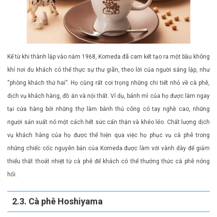
Kể từ khi thành lập vào năm 1968, Komeda đã cam kết tạo ra một bầu không
khí nơi du khách có thể thực sự thư giãn, theo lời của người sáng lập, như
“phòng khách thứ hai”. Họ cũng rất coi trọng những chi tiết nhỏ về cà phê,
dịch vụ khách hàng, đồ ăn và nội thất. Ví dụ, bánh mì của họ được làm ngay
tại cửa hàng bởi những thợ làm bánh thủ công có tay nghề cao, những
người sản xuất nó một cách hết sức cẩn thận và khéo léo. Chất lượng dịch
vụ khách hàng của họ được thể hiện qua việc họ phục vụ cà phê trong
những chiếc cốc nguyên bản của Komeda được làm với vành dày để giảm
thiểu thất thoát nhiệt từ cà phê để khách có thể thưởng thức cà phê nóng
hổi.
2.3. Cà phê Hoshiyama