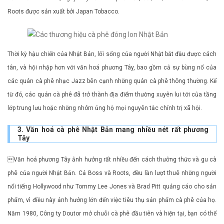
Roots được sản xuất bởi Japan Tobacco.
Thời kỳ hậu chiến của Nhật Bản, lối sống của người Nhật bắt đầu được cách
tân, và hội nhập hơn với văn hoá phương Tây, bao gồm cả sự bùng nổ của
các quán cà phê nhạc Jazz bên cạnh những quán cà phê thông thường. Kể
từ đó, các quán cà phê đã trở thành địa điểm thường xuyên lui tới của tầng
lớp trung lưu hoặc những nhóm ủng hộ mọi nguyên tắc chính trị xã hội.
3. Văn hoá cà phê Nhật Bản mang nhiều nét rất phương
Tây
Văn hoá phương Tây ảnh hưởng rất nhiều đến cách thưởng thức và gu cà
phê của người Nhật Bản. Cả Boss và Roots, đều lần lượt thuê những người
nổi tiếng Hollywood như Tommy Lee Jones và Brad Pitt quảng cáo cho sản
phẩm, vì điều này ảnh hưởng lớn đến việc tiêu thụ sản phẩm cà phê của họ.
Năm 1980, Công ty Doutor mở chuỗi cà phê đầu tiên và hiện tại, bạn có thể