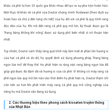
khẩu cà phê từ hơn 20 quốc gia khác nhau để tạo ra sự pha trộn hoàn hảo.
Một thực tế khác về cà phê của Doutor chứng minh ‘Kodawari (theo đuổi sự
hoàn hảo và chú ý đến từng chi tiết)’ của họ đối với cà phê là quy trình rang
độc đáo của họ. Khi nói đến rang cà phê quy mô lớn, kỹ thuật được gọi là
‘Rang bằng không khí nóng’ được sử dụng phổ biến nhất vì nó thuận tiện
nhất.
Tuy nhiên, Doutor cảm thấy rằng quá trình này làm mất đi phần lớn hương vị
của hạt cà phê và do đó, họ quyết định sử dụng phương pháp ‘Rang bằng
ngọn lửa mở’ để thay thế. Họ phát hiện ra rằng việc rang bằng ngọn lửa đã
giúp giữ được độ đậm đà và hương vị của cà phê. Vì không có máy rang cà
phê ngọn lửa quy mô lớn nào vào thời điểm họ phát hiện ra, Doutor thậm chí
còn tiến xa hơn khi phát triển máy rang cà phê quy mô công nghiệp của
riêng họ mà Doutor vẫn đang sử dụng.
2. Các thương hiệu theo phong cách kissaten truyền thống
của Nhật Bản