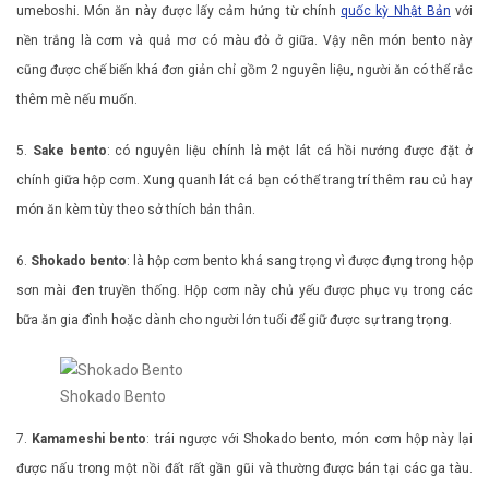
umeboshi. Món ăn này được lấy cảm hứng từ chính
quốc kỳ Nhật Bản
với
nền trắng là cơm và quả mơ có màu đỏ ở giữa. Vậy nên món bento này
cũng được chế biến khá đơn giản chỉ gồm 2 nguyên liệu, người ăn có thể rắc
thêm mè nếu muốn.
5.
Sake bento
: có nguyên liệu chính là một lát cá hồi nướng được đặt ở
chính giữa hộp cơm. Xung quanh lát cá bạn có thể trang trí thêm rau củ hay
món ăn kèm tùy theo sở thích bản thân.
6.
Shokado bento
: là hộp cơm bento khá sang trọng vì được đựng trong hộp
sơn mài đen truyền thống. Hộp cơm này chủ yếu được phục vụ trong các
bữa ăn gia đình hoặc dành cho người lớn tuổi để giữ được sự trang trọng.
Shokado Bento
7.
Kamameshi bento
: trái ngược với Shokado bento, món cơm hộp này lại
được nấu trong một nồi đất rất gần gũi và thường được bán tại các ga tàu.