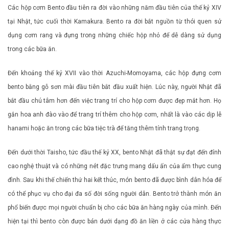
Các hộp cơm Bento đầu tiên ra đời vào những năm đầu tiên của thế kỷ XIV
tại Nhật, tức cuối thời Kamakura. Bento ra đời bắt nguồn từ thói quen sử
dụng cơm rang và đựng trong những chiếc hộp nhỏ để dễ dàng sử dụng
trong các bữa ăn.
Đến khoảng thế kỷ XVII vào thời Azuchi-Momoyama, các hộp đựng cơm
bento bằng gỗ sơn mài đầu tiên bắt đầu xuất hiện. Lúc này, người Nhật đã
bắt đầu chú tâm hơn đến việc trang trí cho hộp cơm được đẹp mắt hơn. Họ
gắn hoa anh đào vào để trang trí thêm cho hộp cơm, nhất là vào các dịp lễ
hanami hoặc ăn trong các bữa tiệc trà để tăng thêm tính trang trọng.
Đến dưới thời Taisho, tức đầu thế kỷ XX, bento Nhật đã thật sự đạt đến đỉnh
cao nghệ thuật và có những nét đặc trưng mang dấu ấn của ẩm thực cung
đình. Sau khi thế chiến thứ hai kết thúc, món bento đã được bình dân hóa để
có thể phục vụ cho đại đa số đời sống người dân. Bento trở thành món ăn
phổ biến được mọi người chuẩn bị cho các bữa ăn hàng ngày của mình. Đến
hiện tại thì bento còn được bán dưới dạng đồ ăn liền ở các cửa hàng thực