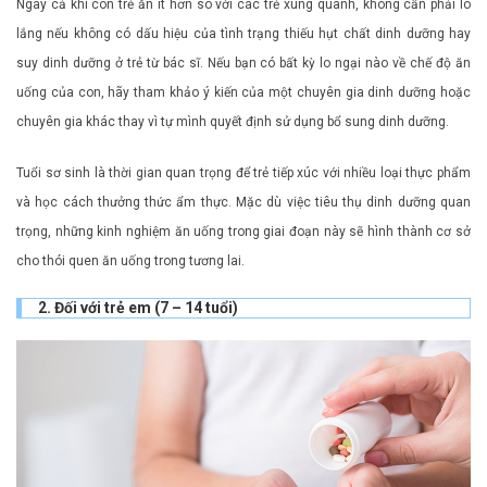
Ngay cả khi con trẻ ăn ít hơn so với các trẻ xung quanh, không cần phải lo
lắng nếu không có dấu hiệu của tình trạng thiếu hụt chất dinh dưỡng hay
suy dinh dưỡng ở trẻ từ bác sĩ. Nếu bạn có bất kỳ lo ngại nào về chế độ ăn
uống của con, hãy tham khảo ý kiến của một chuyên gia dinh dưỡng hoặc
chuyên gia khác thay vì tự mình quyết định sử dụng bổ sung dinh dưỡng.
Tuổi sơ sinh là thời gian quan trọng để trẻ tiếp xúc với nhiều loại thực phẩm
và học cách thưởng thức ẩm thực. Mặc dù việc tiêu thụ dinh dưỡng quan
trọng, những kinh nghiệm ăn uống trong giai đoạn này sẽ hình thành cơ sở
cho thói quen ăn uống trong tương lai.
2. Đối với trẻ em (7 – 14 tuổi)