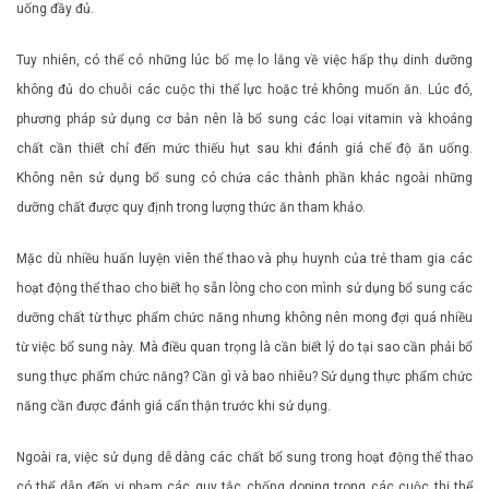
uống đầy đủ.
Tuy nhiên, có thể có những lúc bố mẹ lo lắng về việc hấp thụ dinh dưỡng
không đủ do chuỗi các cuộc thi thể lực hoặc trẻ không muốn ăn. Lúc đó,
phương pháp sử dụng cơ bản nên là bổ sung các loại vitamin và khoáng
chất cần thiết chỉ đến mức thiếu hụt sau khi đánh giá chế độ ăn uống.
Không nên sử dụng bổ sung có chứa các thành phần khác ngoài những
dưỡng chất được quy định trong lượng thức ăn tham khảo.
Mặc dù nhiều huấn luyện viên thể thao và phụ huynh của trẻ tham gia các
hoạt động thể thao cho biết họ sẵn lòng cho con mình sử dụng bổ sung các
dưỡng chất từ thực phẩm chức năng nhưng không nên mong đợi quá nhiều
từ việc bổ sung này. Mà điều quan trọng là cần biết lý do tại sao cần phải bổ
sung thực phẩm chức năng? Cần gì và bao nhiêu? Sử dụng thực phẩm chức
năng cần được đánh giá cẩn thận trước khi sử dụng.
Ngoài ra, việc sử dụng dễ dàng các chất bổ sung trong hoạt động thể thao
có thể dẫn đến vi phạm các quy tắc chống doping trong các cuộc thi thể