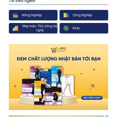
Tin theo ngành
Nông Nghiệp
Công Nghiệp
May mặc -Thủ công mỹ
Khác
nghệ