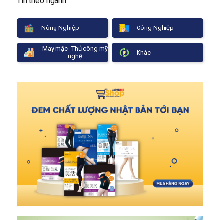
Tin theo ngành
Nông Nghiệp
Công Nghiệp
May mặc -Thủ công mỹ
Khác
nghệ