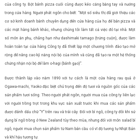
của công ty. Bột bánh pizza cuối cùng được kéo căng bằng tay và nướng
trong cửa hàng. Người phát ngôn cho biết: “Một số siêu thị đã giới thiệu các
cơ sở kinh doanh bánh chuyên dụng đến cửa hàng của họ để bán pizza và
các mặt hàng bánh khác, nhưng chúng tôi làm tất cả việc đó tại nhà. Một
số món ăn phụ, chẳng hạn như dashimaki tamago (trứng cuộn), được làm
hoàn toàn tại cửa hàng Công ty đã thiết lập một chương trình đào tạo mở
rộng để nâng cao kỹ năng nội bộ của mình và cũng đã tạo ra một hệ thống
chứng nhận nội bộ để làm o-hagi (bánh gạo)”.
Được thành lập vào năm 1890 với tư cách là một cửa hàng rau quả ở
Ogawa-machi, Yaoko đặc biệt chú trọng đến độ tươi và nguồn gốc của các
sản phẩm tươi sống. Theo người phát ngôn, người mua của công ty liên lạc
với người trồng trọt trong khu vực sản xuất trước khi mua các sản phẩm
được đánh dấu chữ “Y” trên rau và trái cây. Đối với bí ngô, công ty đôi khi sử
dụng bí ngô trồng ở New Zealand tùy theo mùa, nhưng đối với món salad bí
ngô, người mua chọn sản phẩm từ Nam bán cầu có vĩ độ tương tự Nhật Bản
và khí hậu tương tự.