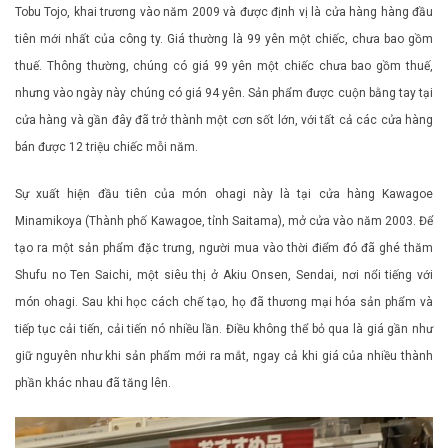
Tobu Tojo, khai trương vào năm 2009 và được định vị là cửa hàng hàng đầu
tiên mới nhất của công ty. Giá thường là 99 yên một chiếc, chưa bao gồm
thuế. Thông thường, chúng có giá 99 yên một chiếc chưa bao gồm thuế,
nhưng vào ngày này chúng có giá 94 yên. Sản phẩm được cuộn bằng tay tại
cửa hàng và gần đây đã trở thành một cơn sốt lớn, với tất cả các cửa hàng
bán được 12 triệu chiếc mỗi năm.
Sự xuất hiện đầu tiên của món ohagi này là tại cửa hàng Kawagoe
Minamikoya (Thành phố Kawagoe, tỉnh Saitama), mở cửa vào năm 2003. Để
tạo ra một sản phẩm đặc trưng, ​​​​người mua vào thời điểm đó đã ghé thăm
Shufu no Ten Saichi, một siêu thị ở Akiu Onsen, Sendai, nơi nổi tiếng với
món ohagi. Sau khi học cách chế tạo, họ đã thương mại hóa sản phẩm và
tiếp tục cải tiến, cải tiến nó nhiều lần. Điều không thể bỏ qua là giá gần như
giữ nguyên như khi sản phẩm mới ra mắt, ngay cả khi giá của nhiều thành
phần khác nhau đã tăng lên.