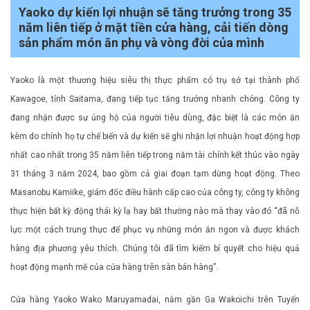
Yaoko dự kiến ​​lợi nhuận sẽ tăng trưởng trong 35
năm liên tiếp ở mặt tiền cửa hàng, cải tiến dòng
sản phẩm món ăn phụ và vòng đời của mình
Yaoko là một thương hiệu siêu thị thực phẩm có trụ sở tại thành phố
Kawagoe, tỉnh Saitama, đang tiếp tục tăng trưởng nhanh chóng. Công ty
đang nhận được sự ủng hộ của người tiêu dùng, đặc biệt là các món ăn
kèm do chính họ tự chế biến và dự kiến ​​sẽ ghi nhận lợi nhuận hoạt động hợp
nhất cao nhất trong 35 năm liên tiếp trong năm tài chính kết thúc vào ngày
31 tháng 3 năm 2024, bao gồm cả giai đoạn tạm dừng hoạt động. Theo
Masanobu Kamiike, giám đốc điều hành cấp cao của công ty, công ty không
thực hiện bất kỳ động thái kỳ lạ hay bất thường nào mà thay vào đó “đã nỗ
lực một cách trung thực để phục vụ những món ăn ngon và được khách
hàng địa phương yêu thích. Chúng tôi đã tìm kiếm bí quyết cho hiệu quả
hoạt động mạnh mẽ của cửa hàng trên sàn bán hàng”.
Cửa hàng Yaoko Wako Maruyamadai, nằm gần Ga Wakoichi trên Tuyến