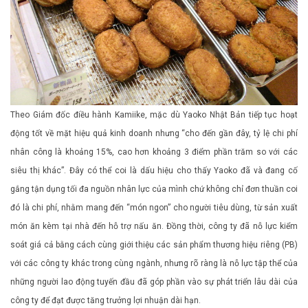
Theo Giám đốc điều hành Kamiike, mặc dù Yaoko Nhật Bản tiếp tục hoạt
động tốt về mặt hiệu quả kinh doanh nhưng “cho đến gần đây, tỷ lệ chi phí
nhân công là khoảng 15%, cao hơn khoảng 3 điểm phần trăm so với các
siêu thị khác”. Đây có thể coi là dấu hiệu cho thấy Yaoko đã và đang cố
gắng tận dụng tối đa nguồn nhân lực của mình chứ không chỉ đơn thuần coi
đó là chi phí, nhằm mang đến “món ngon” cho người tiêu dùng, từ sản xuất
món ăn kèm tại nhà đến hỗ trợ nấu ăn. Đồng thời, công ty đã nỗ lực kiểm
soát giá cả bằng cách cùng giới thiệu các sản phẩm thương hiệu riêng (PB)
với các công ty khác trong cùng ngành, nhưng rõ ràng là nỗ lực tập thể của
những người lao động tuyến đầu đã góp phần vào sự phát triển lâu dài của
công ty để đạt được tăng trưởng lợi nhuận dài hạn.