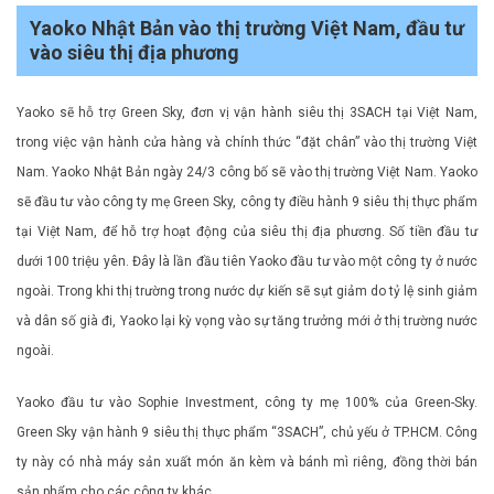
Yaoko Nhật Bản vào thị trường Việt Nam, đầu tư
vào siêu thị địa phương
Yaoko sẽ hỗ trợ Green Sky, đơn vị vận hành siêu thị 3SACH tại Việt Nam,
trong việc vận hành cửa hàng và chính thức “đặt chân” vào thị trường Việt
Nam. Yaoko Nhật Bản ngày 24/3 công bố sẽ vào thị trường Việt Nam. Yaoko
sẽ đầu tư vào công ty mẹ Green Sky, công ty điều hành 9 siêu thị thực phẩm
tại Việt Nam, để hỗ trợ hoạt động của siêu thị địa phương. Số tiền đầu tư
dưới 100 triệu yên. Đây là lần đầu tiên Yaoko đầu tư vào một công ty ở nước
ngoài. Trong khi thị trường trong nước dự kiến ​​sẽ sụt giảm do tỷ lệ sinh giảm
và dân số già đi, Yaoko lại kỳ vọng vào sự tăng trưởng mới ở thị trường nước
ngoài.
Yaoko đầu tư vào Sophie Investment, công ty mẹ 100% của Green-Sky.
Green Sky vận hành 9 siêu thị thực phẩm “3SACH”, chủ yếu ở TP.HCM. Công
ty này có nhà máy sản xuất món ăn kèm và bánh mì riêng, đồng thời bán
sản phẩm cho các công ty khác.