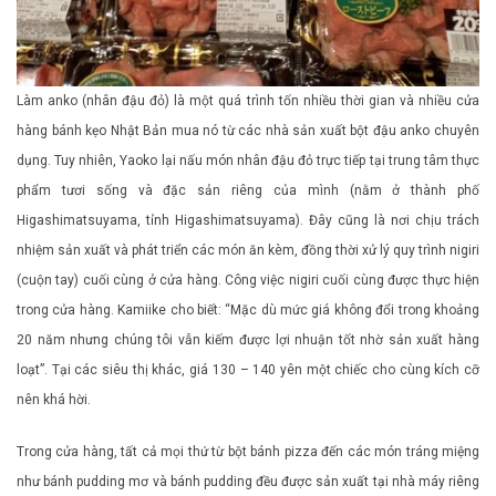
Làm anko (nhân đậu đỏ) là một quá trình tốn nhiều thời gian và nhiều cửa
hàng bánh kẹo Nhật Bản mua nó từ các nhà sản xuất bột đậu anko chuyên
dụng. Tuy nhiên, Yaoko lại nấu món nhân đậu đỏ trực tiếp tại trung tâm thực
phẩm tươi sống và đặc sản riêng của mình (nằm ở thành phố
Higashimatsuyama, tỉnh Higashimatsuyama). Đây cũng là nơi chịu trách
nhiệm sản xuất và phát triển các món ăn kèm, đồng thời xử lý quy trình nigiri
(cuộn tay) cuối cùng ở cửa hàng. Công việc nigiri cuối cùng được thực hiện
trong cửa hàng. Kamiike cho biết: “Mặc dù mức giá không đổi trong khoảng
20 năm nhưng chúng tôi vẫn kiếm được lợi nhuận tốt nhờ sản xuất hàng
loạt”. Tại các siêu thị khác, giá 130 – 140 yên một chiếc cho cùng kích cỡ
nên khá hời.
Trong cửa hàng, tất cả mọi thứ từ bột bánh pizza đến các món tráng miệng
như bánh pudding mơ và bánh pudding đều được sản xuất tại nhà máy riêng