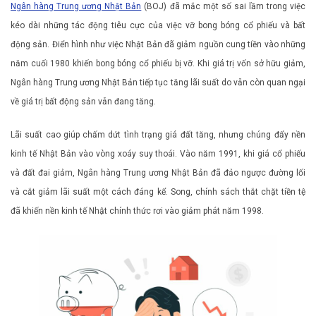
Ngân hàng Trung ương Nhật Bản
(BOJ) đã mắc một số sai lầm trong việc
kéo dài những tác động tiêu cực của việc vỡ bong bóng cổ phiếu và bất
động sản. Điển hình như việc Nhật Bản đã giảm nguồn cung tiền vào những
năm cuối 1980 khiến bong bóng cổ phiếu bị vỡ. Khi giá trị vốn sở hữu giảm,
Ngân hàng Trung ương Nhật Bản tiếp tục tăng lãi suất do vẫn còn quan ngại
về giá trị bất động sản vẫn đang tăng.
Lãi suất cao giúp chấm dứt tình trạng giá đất tăng, nhưng chúng đẩy nền
kinh tế Nhật Bản vào vòng xoáy suy thoái. Vào năm 1991, khi giá cổ phiếu
và đất đai giảm, Ngân hàng Trung ương Nhật Bản đã đảo ngược đường lối
và cắt giảm lãi suất một cách đáng kể. Song, chính sách thắt chặt tiền tệ
đã khiến nền kinh tế Nhật chính thức rơi vào giảm phát năm 1998.