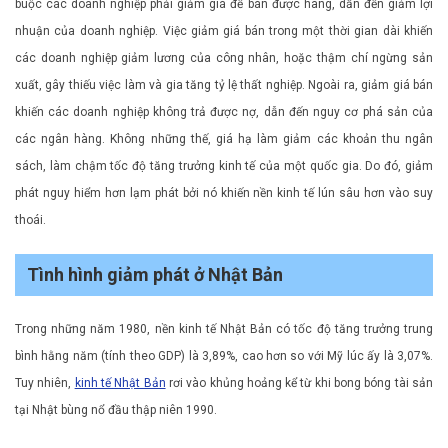
buộc các doanh nghiệp phải giảm giá để bán được hàng, dẫn đến giảm lợi
nhuận của doanh nghiệp. Việc giảm giá bán trong một thời gian dài khiến
các doanh nghiệp giảm lương của công nhân, hoặc thậm chí ngừng sản
xuất, gây thiếu việc làm và gia tăng tỷ lệ thất nghiệp. Ngoài ra, giảm giá bán
khiến các doanh nghiệp không trả được nợ, dẫn đến nguy cơ phá sản của
các ngân hàng. Không những thế, giá hạ làm giảm các khoản thu ngân
sách, làm chậm tốc độ tăng trưởng kinh tế của một quốc gia. Do đó, giảm
phát nguy hiểm hơn lạm phát bởi nó khiến nền kinh tế lún sâu hơn vào suy
thoái.
Tình hình giảm phát ở Nhật Bản
Trong những năm 1980, nền kinh tế Nhật Bản có tốc độ tăng trưởng trung
bình hằng năm (tính theo GDP) là 3,89%, cao hơn so với Mỹ lúc ấy là 3,07%.
Tuy nhiên,
kinh tế Nhật Bản
rơi vào khủng hoảng kể từ khi bong bóng tài sản
tại Nhật bùng nổ đầu thập niên 1990.