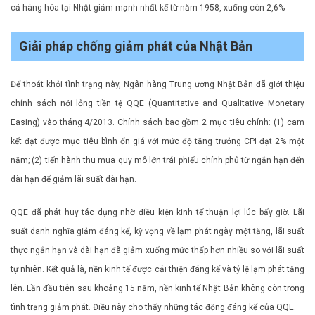
cả hàng hóa tại Nhật giảm mạnh nhất kể từ năm 1958, xuống còn 2,6%
Giải pháp chống giảm phát của Nhật Bản
Để thoát khỏi tình trạng này, Ngân hàng Trung ương Nhật Bản đã giới thiệu
chính sách nới lỏng tiền tệ QQE (Quantitative and Qualitative Monetary
Easing) vào tháng 4/2013. Chính sách bao gồm 2 mục tiêu chính: (1) cam
kết đạt được mục tiêu bình ổn giá với mức độ tăng trưởng CPI đạt 2% một
năm; (2) tiến hành thu mua quy mô lớn trái phiếu chính phủ từ ngắn hạn đến
dài hạn để giảm lãi suất dài hạn.
QQE đã phát huy tác dụng nhờ điều kiện kinh tế thuận lợi lúc bấy giờ. Lãi
suất danh nghĩa giảm đáng kể, kỳ vọng về lạm phát ngày một tăng, lãi suất
thực ngắn hạn và dài hạn đã giảm xuống mức thấp hơn nhiều so với lãi suất
tự nhiên. Kết quả là, nền kinh tế được cải thiện đáng kể và tỷ lệ lạm phát tăng
lên. Lần đầu tiên sau khoảng 15 năm, nền kinh tế Nhật Bản không còn trong
tình trạng giảm phát. Điều này cho thấy những tác động đáng kể của QQE.