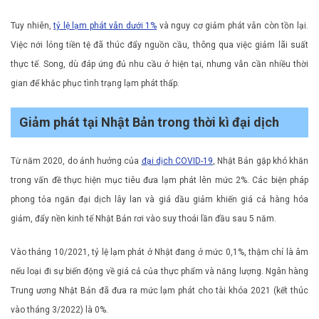
Tuy nhiên,
tỷ lệ lạm phát vẫn dưới 1%
và nguy cơ giảm phát vẫn còn tồn lại.
Việc nới lỏng tiền tệ đã thúc đẩy nguồn cầu, thông qua việc giảm lãi suất
thực tế. Song, dù đáp ứng đủ nhu cầu ở hiện tại, nhưng vẫn cần nhiều thời
gian để khắc phục tình trạng lạm phát thấp.
Giảm phát tại Nhật Bản trong thời kì đại dịch
Từ năm 2020, do ảnh hưởng của
đại dịch COVID-19
, Nhật Bản gặp khó khăn
trong vấn đề thực hiện mục tiêu đưa lạm phát lên mức 2%. Các biện pháp
phong tỏa ngăn đại dịch lây lan và giá dầu giảm khiến giá cả hàng hóa
giảm, đẩy nền kinh tế Nhật Bản rơi vào suy thoái lần đầu sau 5 năm.
Vào tháng 10/2021, tỷ lệ lạm phát ở Nhật đang ở mức 0,1%, thậm chí là âm
nếu loại đi sự biến động về giá cả của thực phẩm và năng lượng. Ngân hàng
Trung ương Nhật Bản đã đưa ra mức lạm phát cho tài khóa 2021 (kết thúc
vào tháng 3/2022) là 0%.