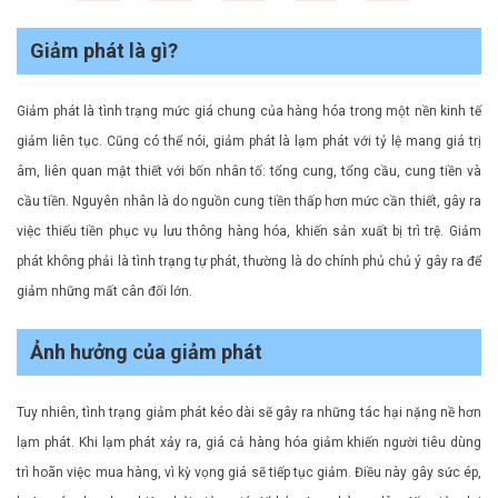
Giảm phát là gì?
Giảm phát là tình trạng mức giá chung của hàng hóa trong một nền kinh tế
giảm liên tục. Cũng có thể nói, giảm phát là lạm phát với tỷ lệ mang giá trị
âm, liên quan mật thiết với bốn nhân tố: tổng cung, tổng cầu, cung tiền và
cầu tiền. Nguyên nhân là do nguồn cung tiền thấp hơn mức cần thiết, gây ra
việc thiếu tiền phục vụ lưu thông hàng hóa, khiến sản xuất bị trì trệ. Giảm
phát không phải là tình trạng tự phát, thường là do chính phủ chủ ý gây ra để
giảm những mất cân đối lớn.
Ảnh hưởng của giảm phát
Tuy nhiên, tình trạng giảm phát kéo dài sẽ gây ra những tác hại nặng nề hơn
lạm phát. Khi lạm phát xảy ra, giá cả hàng hóa giảm khiến người tiêu dùng
trì hoãn việc mua hàng, vì kỳ vọng giá sẽ tiếp tục giảm. Điều này gây sức ép,