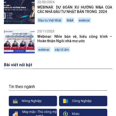
22/02/2024
WEBINAR: DỰ ĐOÁN XU HƯỚNG M&A CỦA
CÁC NHÀ ĐẦU TƯ NHẬT BẢN TRONG 2024
Đầu tư Việt Nhật
M&A
webinar
25/11/2023
Webinar: Nhìn bản vẽ, hiểu công trình –
Hoàn thiện Ngôi nhà mơ ước
webinar
xây tổ ấm
Bài viết nổi bật
Tin theo ngành
Nông Nghiệp
Công Nghiệp
May mặc -Thủ công mỹ
Khác
nghệ