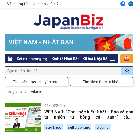
Về chúng tôi
Japanbiz là gì?
Kết nối thương mại
Kinh tế Nhật Bản
Xã hội Nhật Bản
Thủ tục pháp l
Tìm kiếm theo chuyên mục
Tìm kiếm theo từ khóa
Trang chủ
webinar
11/08/2025
WEBINAR: “Gan khỏe kiểu Nhật – Bảo vệ gan
tự nhiên từ bông cải xanh” cùng
Sulforaphane Kagome
sức khỏe
sulforaphane
webinar