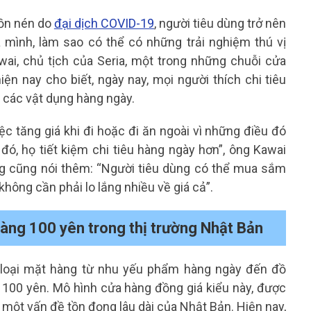
dồn nén do
đại dịch COVID-19
, người tiêu dùng trở nên
a mình, làm sao có thể có những trải nghiệm thú vị
wai, chủ tịch của Seria, một trong những chuỗi cửa
ện nay cho biết, ngày nay, mọi người thích chi tiêu
 các vật dụng hàng ngày.
c tăng giá khi đi hoặc đi ăn ngoài vì những điều đó
đó, họ tiết kiệm chi tiêu hàng ngày hơn”, ông Kawai
g cũng nói thêm: “Người tiêu dùng có thể mua sắm
không cần phải lo lắng nhiều về giá cả”.
àng 100 yên trong thị trường Nhật Bản
 loại mặt hàng từ nhu yếu phẩm hàng ngày đến đồ
iá 100 yên. Mô hình cửa hàng đồng giá kiểu này, được
, một vấn đề tồn đọng lâu dài của Nhật Bản. Hiện nay,