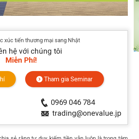
ác xúc tiến thương mại sang Nhật
ên hệ với chúng tôi
Miễn Phí!
hí
Tham gia Seminar
0969 046 784
trading@onevalue.jp
ia sẻ rằng tư duy kiếm tiền vẫn luôn là trọng tâm