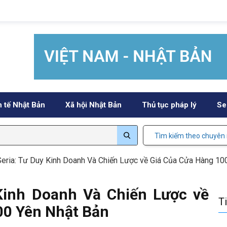
h tế Nhật Bản
Xã hội Nhật Bản
Thủ tục pháp lý
Se
Tìm kiếm theo chuyên
ia: Tư Duy Kinh Doanh Và Chiến Lược về Giá Của Cửa Hàng 10
inh Doanh Và Chiến Lược về
T
00 Yên Nhật Bản