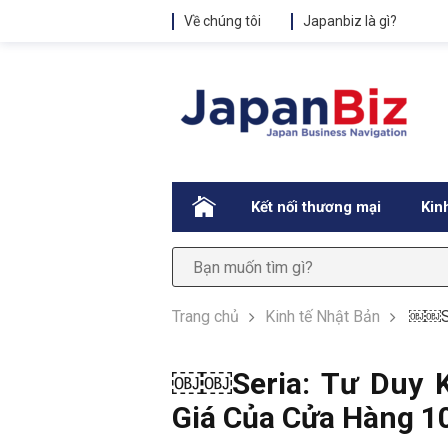
Về chúng tôi
Japanbiz là gì?
.
Kết nối thương mại
Kin
Trang chủ
Kinh tế Nhật Bản
￼￼Ser
￼￼Seria: Tư Duy K
Giá Của Cửa Hàng 1