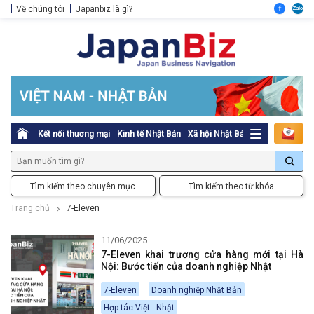
Về chúng tôi
Japanbiz là gì?
Kết nối thương mại
Kinh tế Nhật Bản
Xã hội Nhật Bản
Thủ tục pháp l
Tìm kiếm theo chuyên mục
Tìm kiếm theo từ khóa
Trang chủ
7-Eleven
11/06/2025
7-Eleven khai trương cửa hàng mới tại Hà
Nội: Bước tiến của doanh nghiệp Nhật
7-Eleven
Doanh nghiệp Nhật Bản
Hợp tác Việt - Nhật