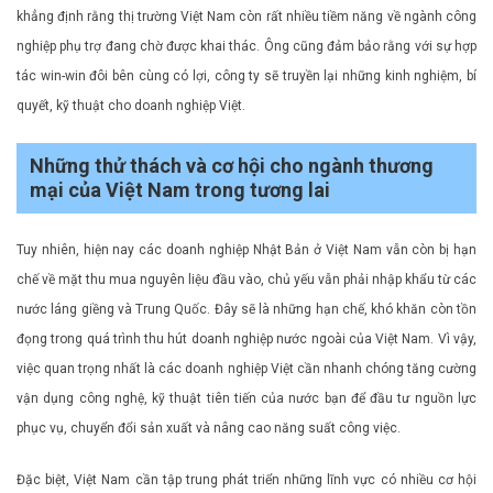
khẳng định rằng thị trường Việt Nam còn rất nhiều tiềm năng về ngành công
nghiệp phụ trợ đang chờ được khai thác. Ông cũng đảm bảo rằng với sự hợp
tác win-win đôi bên cùng có lợi, công ty sẽ truyền lại những kinh nghiệm, bí
quyết, kỹ thuật cho doanh nghiệp Việt.
Những thử thách và cơ hội cho ngành thương
mại của Việt Nam trong tương lai
Tuy nhiên, hiện nay các doanh nghiệp Nhật Bản ở Việt Nam vẫn còn bị hạn
chế về mặt thu mua nguyên liệu đầu vào, chủ yếu vẫn phải nhập khẩu từ các
nước láng giềng và Trung Quốc. Đây sẽ là những hạn chế, khó khăn còn tồn
đọng trong quá trình thu hút doanh nghiệp nước ngoài của Việt Nam. Vì vậy,
việc quan trọng nhất là các doanh nghiệp Việt cần nhanh chóng tăng cường
vận dụng công nghệ, kỹ thuật tiên tiến của nước bạn để đầu tư nguồn lực
phục vụ, chuyển đổi sản xuất và nâng cao năng suất công việc.
Đặc biệt, Việt Nam cần tập trung phát triển những lĩnh vực có nhiều cơ hội