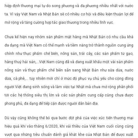
hiệp định thương mại tự do song phương và đa phương nhiều nhất với nước
ta. Vì vậy Việt Nam và Nhật Bản sẽ có nhiều cơ hội và điều kiện thuận lợi để
mở rộng và tăng cường hợp tác giao thương trong nhiều lĩnh vực.
Chưa kể hiện nay nhóm sản phẩm mặt hàng mà Nhật Bản có nhu cầu khá
đa dạng mà Việt Nam có thế mạnh và tiềm năng trở thành nguồn cung ứng
chính như thực phẩm chế biến, nông sản, trái cây, các sản phẩm từ gạo,
hàng thuỷ hải sản,…Việt Nam cũng đã và đang xuất khẩu một vài sản phẩm
nông sản và thực phẩm chế biễn sẵn sang Nhật Bản như sữa dừa, nước
dừa, cà phê,… tuy nhiên mới chỉ ở mức độ phục vụ chủ yếu cho cộng đồng
người Việt đang sinh sống và làm việc tại Nhật mà chưa mở rộng phân phối
tới các hệ thống siêu thị lớn và các sản phẩm cung cấp cũng chưa được
phong phú, đa dạng để tiếp cận được người dân bản địa.
Dù vậy cũng không thể bỏ qua bước đột phá của việc xúc tiến thương mại
hiệu quả khi vào tháng 6/2020, khi vải thiều của Việt Nam cuối cùng cũng
vượt qua những tiêu chuẩn đánh giá khắt khe của Nhật Bản để được xuất