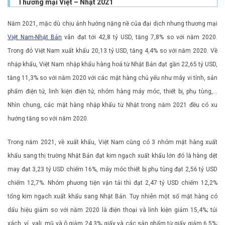
Thương mại Việt – Nhật 2021
Năm 2021, mặc dù chịu ảnh hưởng nặng nề của đại dịch nhưng thương mại
Việt Nam-Nhật Bản
vẫn đạt tới 42,8 tỷ USD, tăng 7,8% so với năm 2020.
Trong đó Việt Nam xuất khẩu 20,13 tỷ USD, tăng 4,4% so với năm 2020. Về
nhập khẩu, Việt Nam nhập khẩu hàng hoá từ Nhật Bản đạt gần 22,65 tỷ USD,
tăng 11,3% so với năm 2020 với các mặt hàng chủ yếu như máy vi tính, sản
phẩm điện tử, linh kiện điện tử, nhóm hàng máy móc, thiết bị, phụ tùng,…
Nhìn chung, các mặt hàng nhập khẩu từ Nhật trong năm 2021 đều có xu
hướng tăng so với năm 2020.
Trong năm 2021, về xuất khẩu, Việt Nam cũng có 3 nhóm mặt hàng xuất
khẩu sang thị trường Nhật Bản đạt kim ngạch xuất khẩu lớn đó là hàng dệt
may đạt 3,23 tỷ USD chiếm 16%, máy móc thiết bị phụ tùng đạt 2,56 tỷ USD
chiếm 12,7%. Nhóm phương tiện vận tải thì đạt 2,47 tỷ USD chiếm 12,2%
tổng kim ngạch xuất khẩu sang Nhật Bản. Tuy nhiên một số mặt hàng có
dấu hiệu giảm so với năm 2020 là điện thoại và linh kiện giảm 15,4%; túi
xách, ví, vali, mũ và ô giảm 24,3%; giấy và các sản phẩm từ giấy giảm 6,5%;