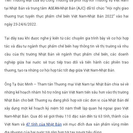
Tiến Thương Mại của Bộ Công Thương đã phối hợp với Thương vụ Việt Nam
tại Nhật Bản và trung tâm ASEAN-Nhật Bản (AJC) đã tổ chức “Hội nghị giao
thương trực tuyến thực phẩm chế biến Việt Nam-Nhật Bản 2022” vào hai
ngày 23-24/6/2022.
Tại đây sau khi được nghe ý kiến từ các chuyên gia trình bày về cơ hội hợp
tác và đầu tư ngành thực phẩm chế biến hay thông tin về thị trường và nhu
cầu của thị trường Nhật Bản về ngành thực phẩm chế biến, các doanh
nghiệp giữa hai nước sẽ trực tiếp trao đổi và tiến hành các phiên trao
thương, tạo ra những cơ hội hợp tác tốt đẹp giữa Việt Nam-Nhật Bản.
Ông Tạ Đức Minh – Tham tán Thương mại Việt Nam tại Nhật Bản chia sẻ về
những kế hoạch nhằm hỗ trợ nông sản Việt Nam tiến sâu hơn vào thị trường
Nhật Bản cho biết Thương vụ đang phối hợp với các đơn vị của Nhật Bản để
xây dựng một kế hoạch kỷ niệm 50 năm thiết lập quan hệ ngoại giao Việt
Nam-Nhật Bản. Qua đó sẽ giới thiệu 110 đặc sản đến từ 63 tỉnh, thành của
Việt Nam và
47 tỉnh của Nhật Bản
với mục đích đưa sản phẩm vùng miền
địa phương của hai nước tới gần hơn tới tay người tiêu dùng.