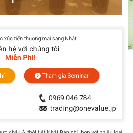
ác xúc tiến thương mại sang Nhật
ên hệ với chúng tôi
Miễn Phí!
hí
Tham gia Seminar
0969 046 784
trading@onevalue.jp
c châu Á, thời tiết Nhật Bản phù hợp với nhiều loại