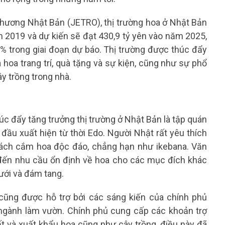
hương Nhật Bản (JETRO), thị trường hoa ở Nhật Bản
 2019 và dự kiến ​​sẽ đạt 430,9 tỷ yên vào năm 2025,
7% trong giai đoạn dự báo. Thị trường được thúc đẩy
a hoa trang trí, quà tặng và sự kiện, cũng như sự phổ
ây trồng trong nhà.
c đẩy tăng trưởng thị trường ở Nhật Bản là tập quán
đầu xuất hiện từ thời Edo. Người Nhật rất yêu thích
cách cắm hoa độc đáo, chẳng hạn như ikebana. Văn
đến nhu cầu ổn định về hoa cho các mục đích khác
cưới và đám tang.
cũng được hỗ trợ bởi các sáng kiến ​​của chính phủ
ngành làm vườn. Chính phủ cung cấp các khoản trợ
t và xuất khẩu hoa cũng như cây trồng, điều này đã