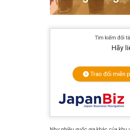
Tìm kiếm đối t
Hãy li
Trao đổi miễn p
Như nhiều quốc gia khác của khu vự