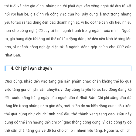
trẻ tuổi và các gia đình, những người phải dựa vào công nghệ để duy trì kết
nối với bạn bè, gia đình và công việc của họ. Đây cũng là một trong những
yếu tố tạo ra tác động đến các doanh nghiệp, vì họ có thể cần chi tiêu nhiều
hơn cho công nghệ để duy trì tính cạnh tranh trong ngành của mình. Ngoài
ra, giá hàng điện tử tăng có thể có tác động đáng kể đến nền kinh tế rộng lớn
hơn, vì ngành công nghiệp điện tử là ngành đóng góp chính cho GDP của
Nhật Bản.
4. Chi phí vận chuyển
Cuối cùng, nhắc đến việc tăng giá sản phẩm chắc chắn không thể bỏ qua
việc tăng giá chi phí vận chuyển, vì đây cũng là yếu tố có tác động đáng kể
đến cuộc sống hàng ngày của người dân ở Nhật Bản. Chi phí xăng dầu đã
tăng lên trong những năm gần đây, một phần do sự biến động cung cầu trên
thế giới cũng như chi phí tinh chế dầu thô thành xăng tăng cao. Điều này
cũng có thể ảnh hưởng đến chi phí giao thông công cộng, vì các công ty có
thể cần phải tăng giá vé để bù cho chi phí nhiên liệu tăng. Ngoài ra, chi phí