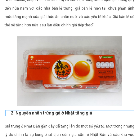
Norinchukin, nhận xét: “Do siêu thị và các cửa hàng khác định giá hàng quý
đến nửa năm với các nhà bán lẻ trứng, giá bán lẻ hiện tại chưa phản ánh
mức tăng mạnh của giá thức ăn chăn nuôi và các yếu tố khác. Giá bán lẻ có
thể sẽ tăng hơn nữa sau lần điều chỉnh giá tiếp theo”.
2. Nguyên nhân trứng gà ở Nhật tăng giá
Giá trứng ở Nhật Bản gần đây đã tăng lên do một số yếu tố. Một trong những
lý do chính là sự bùng phát dịch cúm gia cầm ở Nhật Bản và các khu vực