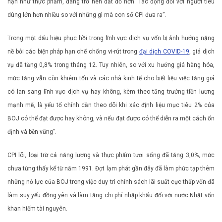
hạn như thực phẩm, đang trở nên đắt đỏ hơn. Tác động đối với người tiêu
dùng lớn hơn nhiều so với những gì mà con số CPI đưa ra”.
Trong một dấu hiệu phục hồi trong lĩnh vực dịch vụ vốn bị ảnh hưởng nặng
nề bởi các biện pháp hạn chế chống vi-rút trong
đại dịch COVID-19
, giá dịch
vụ đã tăng 0,8% trong tháng 12. Tuy nhiên, so với xu hướng giá hàng hóa,
mức tăng vẫn còn khiêm tốn và các nhà kinh tế cho biết liệu việc tăng giá
có lan sang lĩnh vực dịch vụ hay không, kèm theo tăng trưởng tiền lương
mạnh mẽ, là yếu tố chính cần theo dõi khi xác định liệu mục tiêu 2% của
BOJ có thể đạt được hay không, và nếu đạt được có thể diễn ra một cách ổn
định và bền vững”.
CPI lõi, loại trừ cả năng lượng và thực phẩm tươi sống đã tăng 3,0%, mức
chưa từng thấy kể từ năm 1991. Đợt lạm phát gần đây đã làm phức tạp thêm
những nỗ lực của BOJ trong việc duy trì chính sách lãi suất cực thấp vốn đã
làm suy yếu đồng yên và làm tăng chi phí nhập khẩu đối với nước Nhật vốn
khan hiếm tài nguyên.