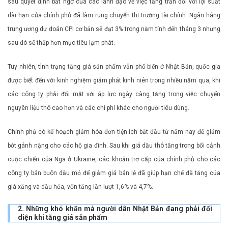
sau quyết định bất ngờ của các lãnh đạo về việc tăng trần đối với lợi suất
dài hạn của chính phủ đã làm rung chuyển thị trường tài chính. Ngân hàng
trung ương dự đoán CPI cơ bản sẽ đạt 3% trong năm tính đến tháng 3 nhưng
sau đó sẽ thấp hơn mục tiêu lạm phát.
Tuy nhiên, tình trạng tăng giá sản phẩm vẫn phổ biến ở Nhật Bản, quốc gia
được biết đến với kinh nghiệm giảm phát kinh niên trong nhiều năm qua, khi
các công ty phải đối mặt với áp lực ngày càng tăng trong việc chuyển
nguyên liệu thô cao hơn và các chi phí khác cho người tiêu dùng.
Chính phủ có kế hoạch giảm hóa đơn tiện ích bắt đầu từ năm nay để giảm
bớt gánh nặng cho các hộ gia đình. Sau khi giá dầu thô tăng trong bối cảnh
cuộc chiến của Nga ở Ukraine, các khoản trợ cấp của chính phủ cho các
công ty bán buôn dầu mỏ để giảm giá bán lẻ đã giúp hạn chế đà tăng của
giá xăng và dầu hỏa, vốn tăng lần lượt 1,6% và 4,7%.
2. Những khó khăn mà người dân Nhật Bản đang phải đối
diện khi tăng giá sản phẩm