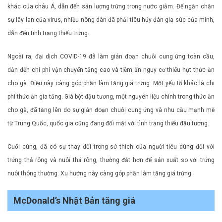
khác của châu Á, dẫn đến sản lượng trứng trong nước giảm. Để ngăn chặn
sự lây lan của virus, nhiều nông dân đã phải tiêu hủy đàn gia súc của mình,
dẫn đến tình trạng thiếu trứng.
Ngoài ra, đại dịch COVID-19 đã làm gián đoạn chuỗi cung ứng toàn cầu,
dẫn đến chi phí vận chuyển tăng cao và tiềm ẩn nguy cơ thiếu hụt thức ăn
cho gà. Điều này càng góp phần làm tăng giá trứng. Một yếu tố khác là chi
phí thức ăn gia tăng. Giá bột đậu tương, một nguyên liệu chính trong thức ăn
cho gà, đã tăng lên do sự gián đoạn chuỗi cung ứng và nhu cầu mạnh mẽ
từ Trung Quốc, quốc gia cũng đang đối mặt với tình trạng thiếu đậu tương.
Cuối cùng, đã có sự thay đổi trong sở thích của người tiêu dùng đối với
trứng thả rông và nuôi thả rông, thường đắt hơn để sản xuất so với trứng
nuôi thông thường. Xu hướng này càng góp phần làm tăng giá trứng.
McDonald’s Nhật Bản tăng giá