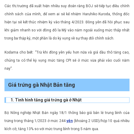
Các thị trường đã xuất hiện nhiều suy đoán rằng BOJ sẽ tiếp tục điều chỉnh
chính sách của mình, để xem ai sẽ kế nhiệm Haruhiko Kuroda, thống đốc
hiện tại sẽ kết thúc nhiệm kỳ vào tháng 4/2023. Đồng yên đã hồi phục sau
khi giảm nhanh so với đồng đô la Mỹ vào năm ngoái xuống mức thấp nhất
trong ba thập kỷ, một phần là do kỳ vọng về sự thay đổi chính sách.
Kodama cho biết: “Trừ khi đồng yên yếu hơn nữa và giá dầu thô tăng cao,
chúng ta có thể kỳ vọng mức tăng CPI sẽ ở mức vừa phải vào cuối năm
nay”.
Giá trứng gà Nhật Bản tăng
1. Tình hình tăng giá trứng gà ở Nhật
Bộ Nông nghiệp Nhật Bản ngày 18/1 thông báo giá bán lẻ trung bình của
trứng trong tháng 1/2023 ở mức 244
yên
(khoảng 2 USD)/hộp 10 quả nhiều
kích cỡ, tăng 13% so với mức trung bình trong 5 năm qua.