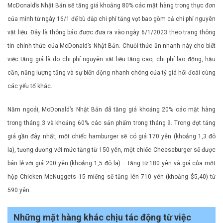
McDonald’s Nhật Bản sẽ tăng giá khoảng 80% các mặt hàng trong thực đơn
của mình từ ngày 16/1 để bù đắp chi phí tăng vọt bao gồm cả chi phí nguyên
vật liệu. Đây là thông báo được đưa ra vào ngày 6/1/2023 theo trang thông
tin chính thức của McDonald’s Nhật Bản. Chuỗi thức ăn nhanh này cho biết
việc tăng giá là do chi phí nguyên vật liệu tăng cao, chi phí lao động, hậu
cần, năng lượng tăng và sự biến động nhanh chóng của tỷ giá hối đoái cùng
các yếu tố khác.
Năm ngoái, McDonald’s Nhật Bản đã tăng giá khoảng 20% ​​các mặt hàng
trong tháng 3 và khoảng 60% các sản phẩm trong tháng 9. Trong đợt tăng
giá gần đây nhất, một chiếc hamburger sẽ có giá 170 yên (khoảng 1,3 đô
la), tương đương với mức tăng từ 150 yên, một chiếc Cheeseburger sẽ được
bán lẻ với giá 200 yên (khoảng 1,5 đô la) – tăng từ 180 yên và giá của một
hộp Chicken McNuggets 15 miếng sẽ tăng lên 710 yên (khoảng $5,40) từ
590 yên.
Những mặt hàng khác chịu tác động từ việc