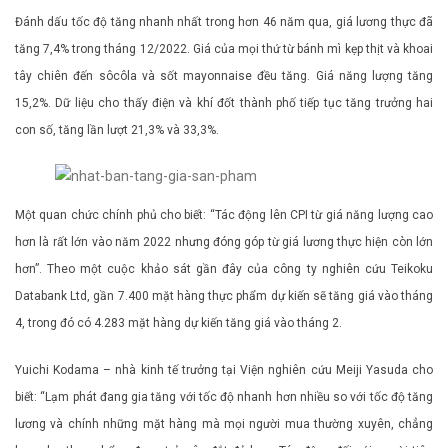
Đánh dấu tốc độ tăng nhanh nhất trong hơn 46 năm qua, giá lương thực đã
tăng 7,4% trong tháng 12/2022. Giá của mọi thứ từ bánh mì kẹp thịt và khoai
tây chiên đến sôcôla và sốt mayonnaise đều tăng. Giá năng lượng tăng
15,2%. Dữ liệu cho thấy điện và khí đốt thành phố tiếp tục tăng trưởng hai
con số, tăng lần lượt 21,3% và 33,3%.
Một quan chức chính phủ cho biết: “Tác động lên CPI từ giá năng lượng cao
hơn là rất lớn vào năm 2022 nhưng đóng góp từ giá lương thực hiện còn lớn
hơn”. Theo một cuộc khảo sát gần đây của công ty nghiên cứu Teikoku
Databank Ltd, gần 7.400 mặt hàng thực phẩm dự kiến ​​sẽ tăng giá vào tháng
4, trong đó có 4.283 mặt hàng dự kiến ​​tăng giá vào tháng 2.
Yuichi Kodama – nhà kinh tế trưởng tại Viện nghiên cứu Meiji Yasuda cho
biết: “Lạm phát đang gia tăng với tốc độ nhanh hơn nhiều so với tốc độ tăng
lương và chính những mặt hàng mà mọi người mua thường xuyên, chẳng