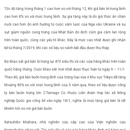
Tốc độ tăng trong tháng 1 cao hơn so với tháng 12, khi giá bán lẻ trung bình
cao hơn 8% so với mức trung bình. Sự gia tăng này là do giá thức ăn chăn
nuôi cao hơn do ảnh hưởng từ cuộc xâm lược của Nga vào Ukraine và sự
sụt giảm nguồn cung trứng của Nhật Bản do dịch cúm gia cầm lan rộng
trên toàn quốc, cùng các yếu tố khác. Đây là mức cao nhất được ghi nhận
kể từ tháng 7/2019, khi các số liệu so sánh bắt đầu được thu thập.
Bộ khảo sát giá bán lẻ trứng tại 470 siêu thị và các cửa hàng khác trên toàn
quốc hàng tháng. Cuộc khảo sát mới nhất được thực hiện từ ngày 9 – 11/1.
Theo đó, giá bán buôn trung bình của trứng loại vừa ở khu vực Tokyo đã tăng
khoảng 80% so với mức trung bình của 5 năm qua, theo số liệu được công
ty bán buôn trứng lớn Z-Tamago Co. thuộc Liên đoàn Hợp tác xã Nông
nghiệp Quốc gia công bố vào ngày 18/1, nghĩa là mức tăng giá bán lẻ rất
khiêm tốn so với giá bán buôn.
Katsuhiko Kitahara, nhà nghiên cứu cấp cao của Viện nghiên cứu