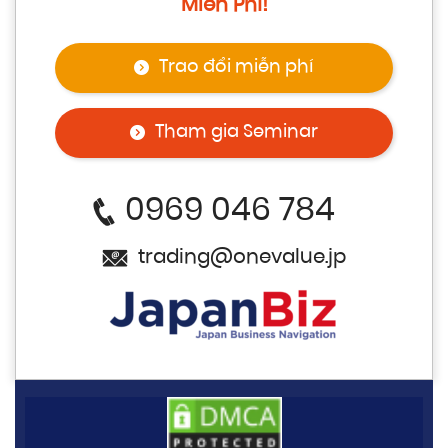
Miễn Phí!
Trao đổi miễn phí
Tham gia Seminar
0969 046 784
trading@onevalue.jp