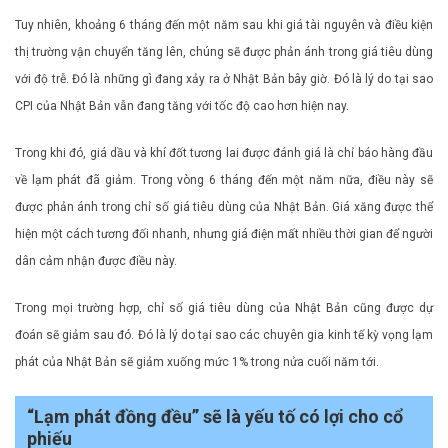
Tuy nhiên, khoảng 6 tháng đến một năm sau khi giá tài nguyên và điều kiện
thị trường vận chuyển tăng lên, chúng sẽ được phản ánh trong giá tiêu dùng
với độ trễ. Đó là những gì đang xảy ra ở Nhật Bản bây giờ. Đó là lý do tại sao
CPI của Nhật Bản vẫn đang tăng với tốc độ cao hơn hiện nay.
Trong khi đó, giá dầu và khí đốt tương lai được đánh giá là chỉ báo hàng đầu
về lạm phát đã giảm. Trong vòng 6 tháng đến một năm nữa, điều này sẽ
được phản ánh trong chỉ số giá tiêu dùng của Nhật Bản. Giá xăng được thể
hiện một cách tương đối nhanh, nhưng giá điện mất nhiều thời gian để người
dân cảm nhận được điều này.
Trong mọi trường hợp, chỉ số giá tiêu dùng của Nhật Bản cũng được dự
đoán sẽ giảm sau đó. Đó là lý do tại sao các chuyên gia kinh tế kỳ vọng lạm
phát của Nhật Bản sẽ giảm xuống mức 1% trong nửa cuối năm tới.
“Lạm phát đồng đều” sẽ là yếu tố có lợi cho cổ
phiếu