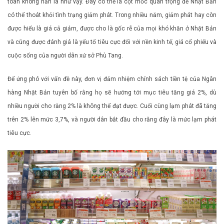
toàn không hẳn là như vậy. Đây có thể là cột mốc quan trọng để Nhật Bản
có thể thoát khỏi tình trạng giảm phát. Trong nhiều năm, giảm phát hay còn
được hiểu là giá cả giảm, được cho là gốc rễ của mọi khó khăn ở Nhật Bản
và cũng được đánh giá là yếu tố tiêu cực đối với nền kinh tế, giá cổ phiếu và
cuộc sống của người dân xứ sở Phù Tang.
Để ứng phó với vấn đề này, đơn vị đảm nhiệm chính sách tiền tệ của Ngân
hàng Nhật Bản tuyên bố rằng họ sẽ hướng tới mục tiêu tăng giá 2%, dù
nhiều người cho rằng 2% là không thể đạt được. Cuối cùng lạm phát đã tăng
trên 2% lên mức 3,7%, và người dân bắt đầu cho rằng đây là mức lạm phát
tiêu cực.