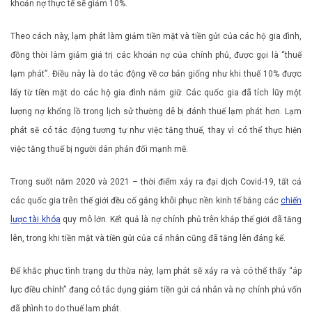
khoản nợ thực tế sẽ giảm 10%.
Theo cách này, lạm phát làm giảm tiền mặt và tiền gửi của các hộ gia đình,
đồng thời làm giảm giá trị các khoản nợ của chính phủ, được gọi là “thuế
lạm phát”. Điều này là do tác động về cơ bản giống như khi thuế 10% được
lấy từ tiền mặt do các hộ gia đình nắm giữ. Các quốc gia đã tích lũy một
lượng nợ khổng lồ trong lịch sử thường dễ bị đánh thuế lạm phát hơn. Lạm
phát sẽ có tác động tương tự như việc tăng thuế, thay vì có thể thực hiện
việc tăng thuế bị người dân phản đối mạnh mẽ.
Trong suốt năm 2020 và 2021 – thời điểm xảy ra đại dịch Covid-19, tất cả
các quốc gia trên thế giới đều cố gắng khôi phục nền kinh tế bằng các
chiến
lược tài khóa
quy mô lớn. Kết quả là nợ chính phủ trên khắp thế giới đã tăng
lên, trong khi tiền mặt và tiền gửi của cá nhân cũng đã tăng lên đáng kể.
Để khắc phục tình trạng dư thừa này, lạm phát sẽ xảy ra và có thể thấy “áp
lực điều chỉnh” đang có tác dụng giảm tiền gửi cá nhân và nợ chính phủ vốn
đã phình to do thuế lạm phát.