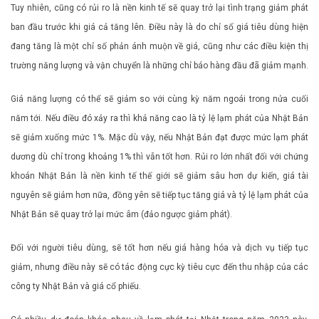
Tuy nhiên, cũng có rủi ro là nền kinh tế sẽ quay trở lại tình trạng giảm phát
ban đầu trước khi giá cả tăng lên. Điều này là do chỉ số giá tiêu dùng hiện
đang tăng là một chỉ số phản ánh muộn về giá, cũng như các điều kiện thị
trường năng lượng và vận chuyển là những chỉ báo hàng đầu đã giảm mạnh.
Giá năng lượng có thể sẽ giảm so với cùng kỳ năm ngoái trong nửa cuối
năm tới. Nếu điều đó xảy ra thì khả năng cao là tỷ lệ lạm phát của Nhật Bản
sẽ giảm xuống mức 1%. Mặc dù vậy, nếu Nhật Bản đạt được mức lạm phát
dương dù chỉ trong khoảng 1% thì vẫn tốt hơn. Rủi ro lớn nhất đối với chứng
khoán Nhật Bản là nền kinh tế thế giới sẽ giảm sâu hơn dự kiến, giá tài
nguyên sẽ giảm hơn nữa, đồng yên sẽ tiếp tục tăng giá và tỷ lệ lạm phát của
Nhật Bản sẽ quay trở lại mức âm (đảo ngược giảm phát).
Đối với người tiêu dùng, sẽ tốt hơn nếu giá hàng hóa và dịch vụ tiếp tục
giảm, nhưng điều này sẽ có tác động cực kỳ tiêu cực đến thu nhập của các
công ty Nhật Bản và giá cổ phiếu.