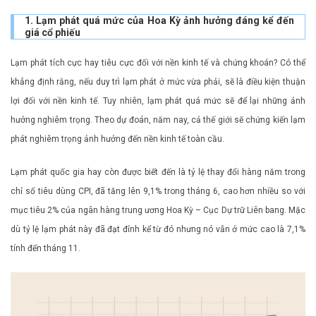
1. Lạm phát quá mức của Hoa Kỳ ảnh hưởng đáng kể đến
giá cổ phiếu
Lạm phát tích cực hay tiêu cực đối với nền kinh tế và chứng khoán? Có thể
khẳng định rằng, nếu duy trì lạm phát ở mức vừa phải, sẽ là điều kiện thuận
lợi đối với nền kinh tế. Tuy nhiên, lạm phát quá mức sẽ để lại những ảnh
hưởng nghiêm trọng. Theo dự đoán, năm nay, cả thế giới sẽ chứng kiến ​​lạm
phát nghiêm trọng ảnh hưởng đến nền kinh tế toàn cầu.
Lạm phát quốc gia hay còn được biết đến là tỷ lệ thay đổi hàng năm trong
chỉ số tiêu dùng CPI, đã tăng lên 9,1% trong tháng 6, cao hơn nhiều so với
mục tiêu 2% của ngân hàng trung ương Hoa Kỳ – Cục Dự trữ Liên bang. Mặc
dù tỷ lệ lạm phát này đã đạt đỉnh kể từ đó nhưng nó vẫn ở mức cao là 7,1%
tính đến tháng 11.