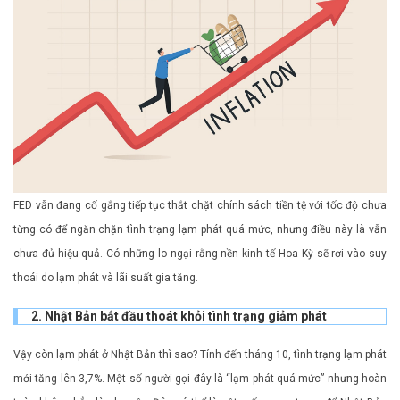
FED vẫn đang cố gắng tiếp tục thắt chặt chính sách tiền tệ với tốc độ chưa
từng có để ngăn chặn tình trạng lạm phát quá mức, nhưng điều này là vẫn
chưa đủ hiệu quả. Có những lo ngại rằng nền kinh tế Hoa Kỳ sẽ rơi vào suy
thoái do lạm phát và lãi suất gia tăng.
2. Nhật Bản bắt đầu thoát khỏi tình trạng giảm phát
Vậy còn lạm phát ở Nhật Bản thì sao? Tính đến tháng 10, tình trạng lạm phát
mới tăng lên 3,7%. Một số người gọi đây là “lạm phát quá mức” nhưng hoàn