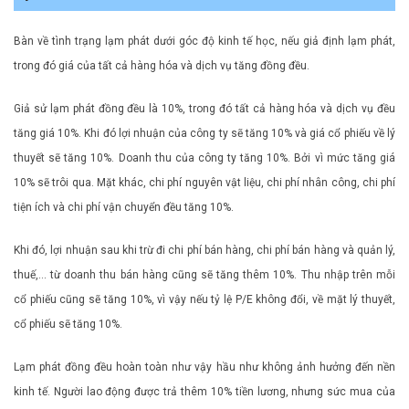
Bàn về tình trạng lạm phát dưới góc độ kinh tế học, nếu giả định lạm phát,
trong đó giá của tất cả hàng hóa và dịch vụ tăng đồng đều.
Giả sử lạm phát đồng đều là 10%, trong đó tất cả hàng hóa và dịch vụ đều
tăng giá 10%. Khi đó lợi nhuận của công ty sẽ tăng 10% và giá cổ phiếu về lý
thuyết sẽ tăng 10%. Doanh thu của công ty tăng 10%. Bởi vì mức tăng giá
10% sẽ trôi qua. Mặt khác, chi phí nguyên vật liệu, chi phí nhân công, chi phí
tiện ích và chi phí vận chuyển đều tăng 10%.
Khi đó, lợi nhuận sau khi trừ đi chi phí bán hàng, chi phí bán hàng và quản lý,
thuế,… từ doanh thu bán hàng cũng sẽ tăng thêm 10%. Thu nhập trên mỗi
cổ phiếu cũng sẽ tăng 10%, vì vậy nếu tỷ lệ P/E không đổi, về mặt lý thuyết,
cổ phiếu sẽ tăng 10%.
Lạm phát đồng đều hoàn toàn như vậy hầu như không ảnh hưởng đến nền
kinh tế. Người lao động được trả thêm 10% tiền lương, nhưng sức mua của