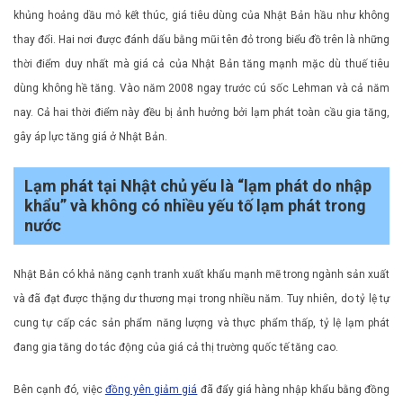
khủng hoảng dầu mỏ kết thúc, giá tiêu dùng của Nhật Bản hầu như không
thay đổi. Hai nơi được đánh dấu bằng mũi tên đỏ trong biểu đồ trên là những
thời điểm duy nhất mà giá cả của Nhật Bản tăng mạnh mặc dù thuế tiêu
dùng không hề tăng. Vào năm 2008 ngay trước cú sốc Lehman và cả năm
nay. Cả hai thời điểm này đều bị ảnh hưởng bởi lạm phát toàn cầu gia tăng,
gây áp lực tăng giá ở Nhật Bản.
Lạm phát tại Nhật chủ yếu là “lạm phát do nhập
khẩu” và không có nhiều yếu tố lạm phát trong
nước
Nhật Bản có khả năng cạnh tranh xuất khẩu mạnh mẽ trong ngành sản xuất
và đã đạt được thặng dư thương mại trong nhiều năm. Tuy nhiên, do tỷ lệ tự
cung tự cấp các sản phẩm năng lượng và thực phẩm thấp, tỷ lệ lạm phát
đang gia tăng do tác động của giá cả thị trường quốc tế tăng cao.
Bên cạnh đó, việc
đồng yên giảm giá
đã đẩy giá hàng nhập khẩu bằng đồng