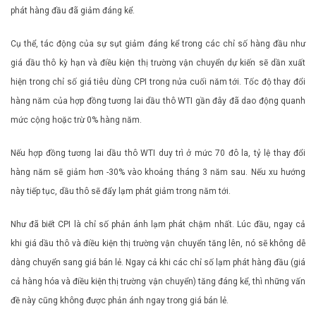
phát hàng đầu đã giảm đáng kể.
Cụ thể, tác động của sự sụt giảm đáng kể trong các chỉ số hàng đầu như
giá dầu thô kỳ hạn và điều kiện thị trường vận chuyển dự kiến ​​sẽ dần xuất
hiện trong chỉ số giá tiêu dùng CPI trong nửa cuối năm tới. Tốc độ thay đổi
hàng năm của hợp đồng tương lai dầu thô WTI gần đây đã dao động quanh
mức cộng hoặc trừ 0% hàng năm.
Nếu hợp đồng tương lai dầu thô WTI duy trì ở mức 70 đô la, tỷ lệ thay đổi
hàng năm sẽ giảm hơn -30% vào khoảng tháng 3 năm sau. Nếu xu hướng
này tiếp tục, dầu thô sẽ đẩy lạm phát giảm trong năm tới.
Như đã biết CPI là chỉ số phản ánh lạm phát chậm nhất. Lúc đầu, ngay cả
khi giá dầu thô và điều kiện thị trường vận chuyển tăng lên, nó sẽ không dễ
dàng chuyển sang giá bán lẻ. Ngay cả khi các chỉ số lạm phát hàng đầu (giá
cả hàng hóa và điều kiện thị trường vận chuyển) tăng đáng kể, thì những vấn
đề này cũng không được phản ánh ngay trong giá bán lẻ.