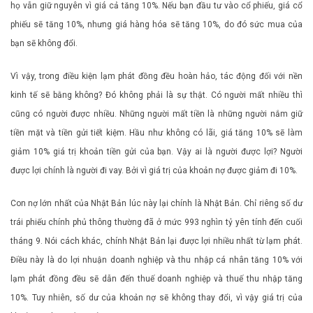
họ vẫn giữ nguyên vì giá cả tăng 10%. Nếu bạn đầu tư vào cổ phiếu, giá cổ
phiếu sẽ tăng 10%, nhưng giá hàng hóa sẽ tăng 10%, do đó sức mua của
bạn sẽ không đổi.
Vì vậy, trong điều kiện lạm phát đồng đều hoàn hảo, tác động đối với nền
kinh tế sẽ bằng không? Đó không phải là sự thật. Có người mất nhiều thì
cũng có người được nhiều. Những người mất tiền là những người nắm giữ
tiền mặt và tiền gửi tiết kiệm. Hầu như không có lãi, giá tăng 10% sẽ làm
giảm 10% giá trị khoản tiền gửi của bạn. Vậy ai là người được lợi? Người
được lợi chính là người đi vay. Bởi vì giá trị của khoản nợ được giảm đi 10%.
Con nợ lớn nhất của Nhật Bản lúc này lại chính là Nhật Bản. Chỉ riêng số dư
trái phiếu chính phủ thông thường đã ở mức 993 nghìn tỷ yên tính đến cuối
tháng 9. Nói cách khác, chính Nhật Bản lại được lợi nhiều nhất từ ​​lạm phát.
Điều này là do lợi nhuận doanh nghiệp và thu nhập cá nhân tăng 10% với
lạm phát đồng đều sẽ dẫn đến thuế doanh nghiệp và thuế thu nhập tăng
10%. Tuy nhiên, số dư của khoản nợ sẽ không thay đổi, vì vậy giá trị của