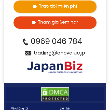
Trao đổi miễn phí
Tham gia Seminar
0969 046 784
trading@onevalue.jp
Về chúng tôi
Liên hệ