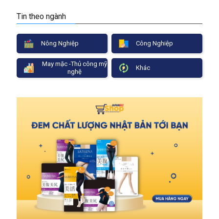
Tin theo ngành
Nông Nghiệp
Công Nghiệp
May mặc -Thủ công mỹ
Khác
nghệ