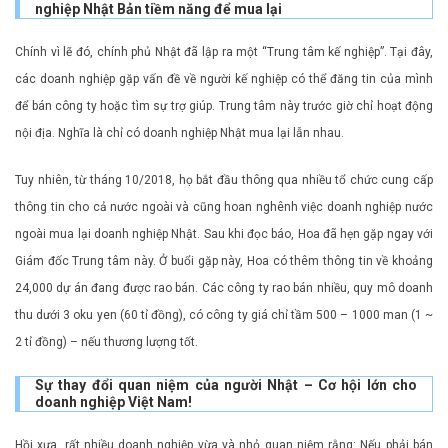
nghiệp Nhật Bản tiềm năng để mua lại
Chính vì lẽ đó, chính phủ Nhật đã lập ra một “Trung tâm kế nghiệp”. Tại đây,
các doanh nghiệp gặp vấn đề về người kế nghiệp có thể đăng tin của mình
để bán công ty hoặc tìm sự trợ giúp. Trung tâm này trước giờ chỉ hoạt động
nội địa. Nghĩa là chỉ có doanh nghiệp Nhật mua lại lẫn nhau.
Tuy nhiên, từ tháng 10/2018, họ bắt đầu thông qua nhiều tổ chức cung cấp
thông tin cho cả nước ngoài và cũng hoan nghênh việc doanh nghiệp nước
ngoài mua lại doanh nghiệp Nhật. Sau khi đọc báo, Hoa đã hẹn gặp ngay với
Giám đốc Trung tâm này. Ở buổi gặp này, Hoa có thêm thông tin về khoảng
24,000 dự án đang được rao bán. Các công ty rao bán nhiều, quy mô doanh
thu dưới 3 oku yen (60 tỉ đồng), có công ty giá chỉ tầm 500 – 1000 man (1 ~
2 tỉ đồng) – nếu thương lượng tốt.
Sự thay đổi quan niệm của người Nhật – Cơ hội lớn cho
doanh nghiệp Việt Nam!
Hồi xưa, rất nhiều doanh nghiệp vừa và nhỏ quan niệm rằng: Nếu phải bán