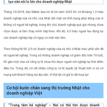
tạo nên nỗi lo lớn cho doanh nghiệp Nhật
Tháng 10/2018, báo Nikkei đưa tin là tới năm 2025 thì có khoảng 1,3 triệu
doanh nghiệp vừa và nhỏ của Nhật đối mặt với tình trạng phải đóng cửa vì
không có người kế nghiệp, trong khi chủ doanh nghiệp quá già nhưng chưa
chọn được ai làm thay mình tiếp theo. Khi đó, 6.5 triệu người lao động tại
các doanh nghiệp này có nguy cơ mất việc làm.
Theo thống kê thì 2/3 số doanh nghiệp vừa và nhỏ ở Nhật mắc phải vấn đề
về người kế nghiệp. Trong số những doanh nghiệp có giám đốc trên 70 tuổi,
thì gần một nửa số công ty là chưa tìm được người nối nghiệp tại thời điểm
điều tra. Trong đó, có rất nhiều công ty có bí quyết, kỹ thuật tinh vi và có
mạng lưới khách hàng nội địa sẵn. Vì thế rất có giá trị để mua lại!
Cơ hội bước chân sang thị trường Nhật cho
doanh nghiệp Việt
“Trung tâm kế nghiệp” – Nơi có thể tìm được doanh