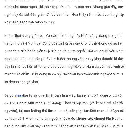
mình cho nước ngoài thì thà đóng cửa công ty còn hơn! Nhưng gần đây, suy
nghĩ này đã bắt đầu giảm đi. Và bản thân Hoa thấy rất nhiều doanh nghiệp
Nhật sẵn sàng bán mình rồi đấy!
Nước Nhật đang già hoá. Và các doanh nghiệp Nhật cũng đang trong tình
trạng như vậy! Mọi hoạt động của xã hội bây giờ không thể không có sự liên
quan trực tiếp hoặc gián tiếp đến người nước ngoài. Đối với người yêu Nhật
như mình thì nghe cũng thấy hơi buồn, nhưng với tư duy kinh doanh thì đây
quả là một cơ hội rất tốt cho các doanh nghiệp Việt Nam có tiềm lực kinh tế
mạnh tiến chân . Đây cũng là cơ hội để nhiều bạn trẻ/doanh nghiệp trẻ mua
lại doanh nghiệp Nhật.
Để có
visa
đầu tư và ở lại Nhật Bản làm việc, bạn phải có 1 công ty có vốn
điều lệ ít nhất 500 man (1 tỉ đồng). Thay vì lập mới (và không có sẵn tài
nguyên), tại sao không thử tìm mua một công ty tầm 500 man nhỉ? Bạn sẽ
có luôn cả 1 – 2 nhân viên người Nhật ở đó không biết chừng! Phi Hoa rất
hào hứng làm điều này và thực tế đang tiến hành tư vấn kiểu M&A Việt mua