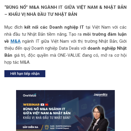
“BÙNG NỔ” M&A NGÀNH IT GIỮA VIỆT NAM & NHẬT BẢN
–
KHẨU VỊ NHÀ ĐẦU TƯ NHẬT BẢN
Mục đích
kết nối các Doanh nghiệp IT
tại Việt Nam với các
nhà đầu tư Nhật Bản tiềm năng; Tạo ra
môi trường đàm luận
về
M&A
ngành IT giữa Việt Nam với thị trường Nhật Bản; Giới
thiệu đến quý Doanh nghiệp Data Deals với
doanh nghiệp Nhật
Bản
giá trị, độc quyền mà ONE-VALUE đang có, mở ra cơ hội
hợp tác M&A.
Hết hạn tiếp nhận