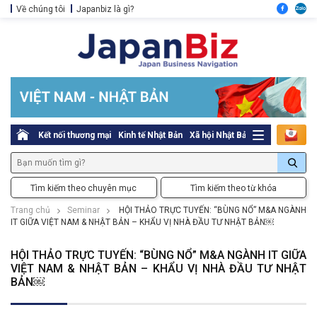
Về chúng tôi
Japanbiz là gì?
Kết nối thương mại
Kinh tế Nhật Bản
Xã hội Nhật Bản
Thủ tục pháp l
Tìm kiếm theo chuyên mục
Tìm kiếm theo từ khóa
Trang chủ
Seminar
HỘI THẢO TRỰC TUYẾN: “BÙNG NỔ” M&A NGÀNH
IT GIỮA VIỆT NAM & NHẬT BẢN – KHẨU VỊ NHÀ ĐẦU TƯ NHẬT BẢN￼
HỘI THẢO TRỰC TUYẾN: “BÙNG NỔ” M&A NGÀNH IT GIỮA
VIỆT NAM & NHẬT BẢN – KHẨU VỊ NHÀ ĐẦU TƯ NHẬT
BẢN￼