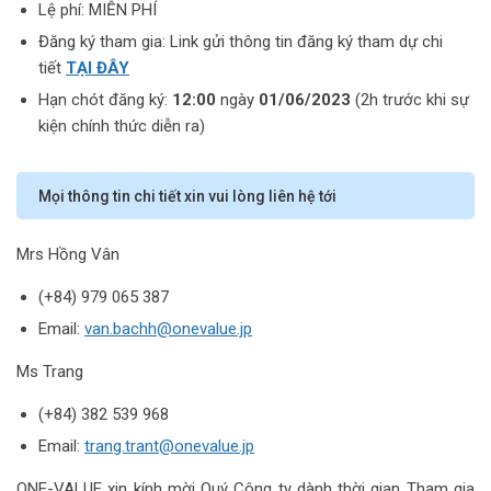
Lệ phí: MIỄN PHÍ
Đăng ký tham gia: Link gửi thông tin đăng ký tham dự chi
tiết
TẠI ĐÂY
Hạn chót đăng ký:
12:00
ngày
01/06/2023
(2h trước khi sự
kiện chính thức diễn ra)
Mọi thông tin chi tiết xin vui lòng liên hệ tới
Mrs Hồng Vân
(+84) 979 065 387
Email:
van.bachh@onevalue.jp
Ms Trang
(+84) 382 539 968
Email:
trang.trant@onevalue.jp
ONE-VALUE xin kính mời Quý Công ty dành thời gian Tham gia