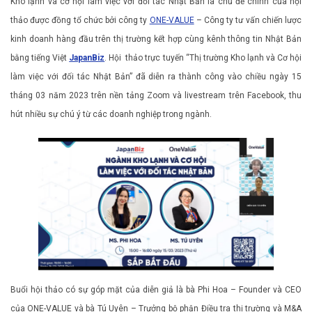
Kho lạnh và cơ hội làm việc với đối tác Nhật Bản là chủ đề chính của hội
thảo được đồng tổ chức bởi công ty
ONE-VALUE
– Công ty tư vấn chiến lược
kinh doanh hàng đầu trên thị trường kết hợp cùng kênh thông tin Nhật Bản
bằng tiếng Việt
JapanBiz
. Hội thảo trực tuyến “Thị trường Kho lạnh và Cơ hội
làm việc với đối tác Nhật Bản” đã diễn ra thành công vào chiều ngày 15
tháng 03 năm 2023 trên nền tảng Zoom và livestream trên Facebook, thu
hút nhiều sự chú ý từ các doanh nghiệp trong ngành.
Buổi hội thảo có sự góp mặt của diễn giả là bà Phi Hoa – Founder và CEO
của ONE-VALUE và bà Tú Uyên – Trưởng bộ phận Điều tra thị trường và M&A