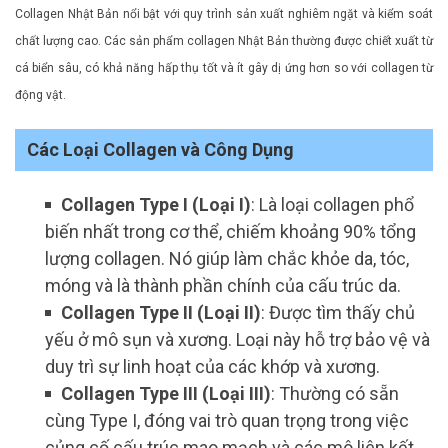
Collagen Nhật Bản nổi bật với quy trình sản xuất nghiêm ngặt và kiểm soát
chất lượng cao. Các sản phẩm collagen Nhật Bản thường được chiết xuất từ
cá biển sâu, có khả năng hấp thụ tốt và ít gây dị ứng hơn so với collagen từ
động vật.
Các Loại Collagen và Công Dụng
Collagen Type I (Loại I)
: Là loại collagen phổ
biến nhất trong cơ thể, chiếm khoảng 90% tổng
lượng collagen. Nó giúp làm chắc khỏe da, tóc,
móng và là thành phần chính của cấu trúc da.
Collagen Type II (Loại II)
: Được tìm thấy chủ
yếu ở mô sụn và xương. Loại này hỗ trợ bảo vệ và
duy trì sự linh hoạt của các khớp và xương.
Collagen Type III (Loại III)
: Thường có sẵn
cùng Type I, đóng vai trò quan trọng trong việc
củng cố cấu trúc mao mạch và các mô liên kết