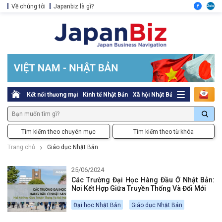
Về chúng tôi
Japanbiz là gì?
Kết nối thương mại
Kinh tế Nhật Bản
Xã hội Nhật Bản
Thủ tục pháp l
Tìm kiếm theo chuyên mục
Tìm kiếm theo từ khóa
Trang chủ
Giáo dục Nhật Bản
25/06/2024
Các Trường Đại Học Hàng Đầu Ở Nhật Bản:
Nơi Kết Hợp Giữa Truyền Thống Và Đổi Mới
Đại học Nhật Bản
Giáo dục Nhật Bản