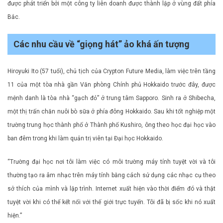
được phát triển bởi một công ty liên doanh được thành lập ở vùng đất phía
Bắc.
Các nhu cầu về “giọng hát” ảo khá ấn tượng
Hiroyuki Ito (57 tuổi), chủ tịch của Crypton Future Media, làm việc trên tầng
11 của một tòa nhà gần Văn phòng Chính phủ Hokkaido trước đây, được
mệnh danh là tòa nhà “gạch đỏ” ở trung tâm Sapporo. Sinh ra ở Shibecha,
một thị trấn chăn nuôi bò sữa ở phía đông Hokkaido. Sau khi tốt nghiệp một
trường trung học thành phố ở Thành phố Kushiro, ông theo học đại học vào
ban đêm trong khi làm quản trị viên tại Đại học Hokkaido.
“Trường đại học nơi tôi làm việc có môi trường máy tính tuyệt vời và tôi
thường tạo ra âm nhạc trên máy tính bằng cách sử dụng các nhạc cụ theo
sở thích của mình và lập trình. Internet xuất hiện vào thời điểm đó và thật
tuyệt vời khi có thể kết nối với thế giới trực tuyến. Tôi đã bị sốc khi nó xuất
hiện.”