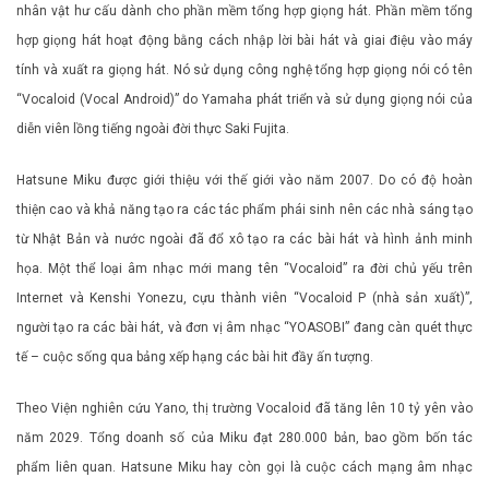
nhân vật hư cấu dành cho phần mềm tổng hợp giọng hát. Phần mềm tổng
hợp giọng hát hoạt động bằng cách nhập lời bài hát và giai điệu vào máy
tính và xuất ra giọng hát. Nó sử dụng công nghệ tổng hợp giọng nói có tên
“Vocaloid (Vocal Android)” do Yamaha phát triển và sử dụng giọng nói của
diễn viên lồng tiếng ngoài đời thực Saki Fujita.
Hatsune Miku được giới thiệu với thế giới vào năm 2007. Do có độ hoàn
thiện cao và khả năng tạo ra các tác phẩm phái sinh nên các nhà sáng tạo
từ Nhật Bản và nước ngoài đã đổ xô tạo ra các bài hát và hình ảnh minh
họa. Một thể loại âm nhạc mới mang tên “Vocaloid” ra đời chủ yếu trên
Internet và Kenshi Yonezu, cựu thành viên “Vocaloid P (nhà sản xuất)”,
người tạo ra các bài hát, và đơn vị âm nhạc “YOASOBI” đang càn quét thực
tế – cuộc sống qua bảng xếp hạng các bài hit đầy ấn tượng.
Theo Viện nghiên cứu Yano, thị trường Vocaloid đã tăng lên 10 tỷ yên vào
năm 2029. Tổng doanh số của Miku đạt 280.000 bản, bao gồm bốn tác
phẩm liên quan. Hatsune Miku hay còn gọi là cuộc cách mạng âm nhạc