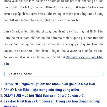
Mô tả về cuộc triển lãm, nơi bạn sẽ được chào đón bởi một tấm bảng có kích
thước thật của Miku, như sau: Điều đột phá là sự xuất hiện của Hatsune
Miku đã giúp nhiều người hơn có thể trải nghiệm thế giới sáng tạo dễ dàng
hơn, bất kể kiến ​​thức hay kinh nghiệm chuyên môn của họ.
Vẫn còn rất nhiều điều thú vị xoay quanh nữ ca sĩ ảo này tại Nhật Bản.
Hatsune Miku thậm chí còn có fan hâm mộ ở nhiều quốc gia khác trên thế
giới và đem lại nguồn lợi nhuận khổng lồ cho công ty chủ quản. Theo dõi
JapanBiz để đón đọc thêm nhiều thông tin thú vị về nữ ca sĩ nhân tạo xinh
đẹp này và rất nhiều các thông tin mới nhất về
đất nước và con người Nhật
Bản
.
Related Posts:
Sampuru – Nghệ thuật làm mô hình đồ ăn giả của Nhật Bản
Bản đồ Nhật Bản – Đặt trưng của từng vùng miền
OMATSURI – Lễ hội Nhật Bản và những điều cần biết
Trà đạo Nhật Bản và Omotenashi trong văn hóa doanh nghiệp
Nhật Bản