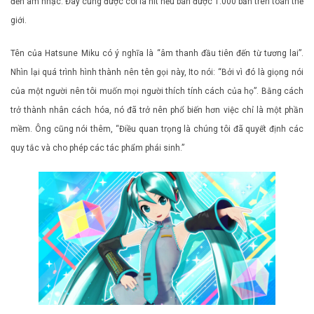
đến âm nhạc. Đây cũng được coi là hit nếu bán được 1.000 bản trên toàn thế
giới.
Tên của Hatsune Miku có ý nghĩa là “âm thanh đầu tiên đến từ tương lai”.
Nhìn lại quá trình hình thành nên tên gọi này, Ito nói: “Bởi vì đó là giọng nói
của một người nên tôi muốn mọi người thích tính cách của họ”. Bằng cách
trở thành nhân cách hóa, nó đã trở nên phổ biến hơn việc chỉ là một phần
mềm. Ông cũng nói thêm, “Điều quan trọng là chúng tôi đã quyết định các
quy tắc và cho phép các tác phẩm phái sinh.”