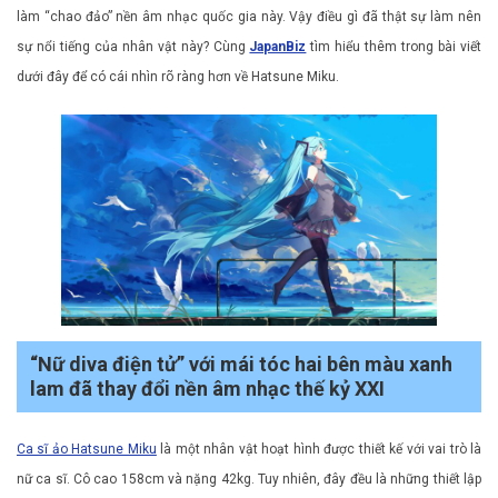
làm “chao đảo” nền âm nhạc quốc gia này. Vậy điều gì đã thật sự làm nên
sự nổi tiếng của nhân vật này? Cùng
JapanBiz
tìm hiểu thêm trong bài viết
dưới đây để có cái nhìn rõ ràng hơn về Hatsune Miku.
“Nữ diva điện tử” với mái tóc hai bên màu xanh
lam đã thay đổi nền âm nhạc thế kỷ XXI
Ca sĩ ảo Hatsune Miku
là một nhân vật hoạt hình được thiết kế với vai trò là
nữ ca sĩ. Cô cao 158cm và nặng 42kg. Tuy nhiên, đây đều là những thiết lập