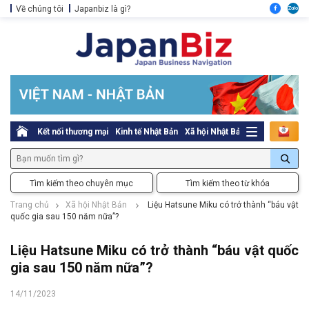
Về chúng tôi
Japanbiz là gì?
Kết nối thương mại
Kinh tế Nhật Bản
Xã hội Nhật Bản
Thủ tục pháp l
Tìm kiếm theo chuyên mục
Tìm kiếm theo từ khóa
Trang chủ
Xã hội Nhật Bản
Liệu Hatsune Miku có trở thành “báu vật
quốc gia sau 150 năm nữa”?
Liệu Hatsune Miku có trở thành “báu vật quốc
gia sau 150 năm nữa”?
14/11/2023