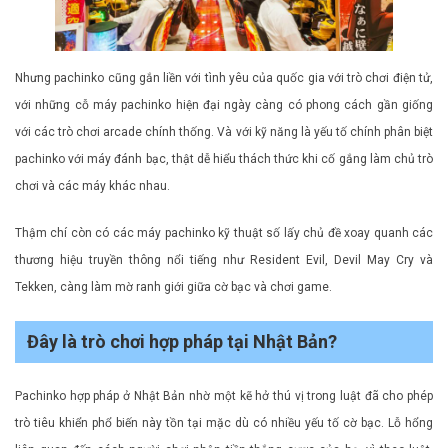
Nhưng pachinko cũng gắn liền với tình yêu của quốc gia với trò chơi điện tử,
với những cỗ máy pachinko hiện đại ngày càng có phong cách gần giống
với các trò chơi arcade chính thống. Và với kỹ năng là yếu tố chính phân biệt
pachinko với máy đánh bạc, thật dễ hiểu thách thức khi cố gắng làm chủ trò
chơi và các máy khác nhau.
Thậm chí còn có các máy pachinko kỹ thuật số lấy chủ đề xoay quanh các
thương hiệu truyền thông nổi tiếng như Resident Evil, Devil May Cry và
Tekken, càng làm mờ ranh giới giữa cờ bạc và chơi game.
Đây là trò chơi hợp pháp tại Nhật Bản?
Pachinko hợp pháp ở Nhật Bản nhờ một kẽ hở thú vị trong luật đã cho phép
trò tiêu khiển phổ biến này tồn tại mặc dù có nhiều yếu tố cờ bạc. Lỗ hổng