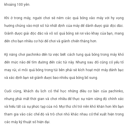
khoảng 100 yên.
Khi ở trong máy, người chơi sẽ ném các quả bóng vào máy với hy vọng
hướng chúng vào một số túi nhất định của máy để dành được giải độc đắc.
Giành được giải độc đắc và vô số quả bóng sẽ rơi vào khay của bạn, mang
đến cho bạn nhiều cơ hội để chơi và giành chiến thắng hơn.
Kỹ năng chơi pachinko đến từ việc biết cách tung quả bóng trong máy khó
đến mức nào để tìm đường đến các túi này. Nhưng sau đó cũng có yếu tố
may rủi, vì mỗi quả bóng trong túi bên phải sẽ kích hoạt một máy đánh bạc
và xác định bạn sẽ giành được bao nhiêu quả bóng bổ sung.
Cuối cùng, khách du lịch có thể học những điều cơ bản của pachinko,
nhưng phải mất thời gian và chơi nhiều để thực sự nắm vững độ chính xác
và hiểu tất cả sự phức tạp của nó. Mọi thứ chỉ trở nên khó khăn hơn khi bạn
tham gia vào các chế độ và trò chơi nhỏ khác nhau có thể xuất hiện trong
các máy kỹ thuật số hiện đại.