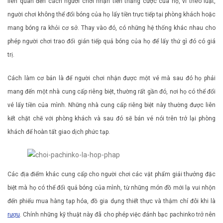
liên quan đến cách người chơi nhận tiền thắng cược của họ, vì theo luật,
người chơi không thể đổi bóng của họ lấy tiền trực tiếp tại phòng khách hoặc
mang bóng ra khỏi cơ sở. Thay vào đó, có những hệ thống khác nhau cho
phép người chơi trao đổi gián tiếp quả bóng của họ để lấy thứ gì đó có giá
trị.
Cách làm cơ bản là để người chơi nhận được một vé mà sau đó họ phải
mang đến một nhà cung cấp riêng biệt, thường rất gần đó, nơi họ có thể đổi
vé lấy tiền của mình. Những nhà cung cấp riêng biệt này thường được liên
kết chặt chẽ với phòng khách và sau đó sẽ bán vé nói trên trở lại phòng
khách để hoàn tất giao dịch phức tạp.
Các địa điểm khác cung cấp cho người chơi các vật phẩm giải thưởng đặc
biệt mà họ có thể đổi quả bóng của mình, từ những món đồ mới lạ vui nhộn
đến phiếu mua hàng tạp hóa, đồ gia dụng thiết thực và thậm chí đôi khi là
rượu
. Chính những kỹ thuật này đã cho phép việc đánh bạc pachinko trở nên