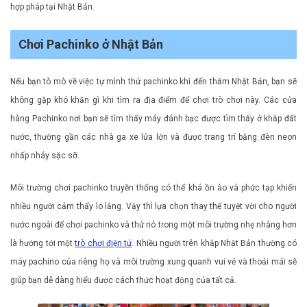
hợp pháp tại Nhật Bản.
Chơi Pachinko ở Nhật Bản
Nếu bạn tò mò về việc tự mình thử pachinko khi đến thăm Nhật Bản, bạn sẽ
không gặp khó khăn gì khi tìm ra địa điểm để chơi trò chơi này. Các cửa
hàng Pachinko nơi bạn sẽ tìm thấy máy đánh bạc được tìm thấy ở khắp đất
nước, thường gần các nhà ga xe lửa lớn và được trang trí bằng đèn neon
nhấp nháy sặc sỡ.
Môi trường chơi pachinko truyền thống có thể khá ồn ào và phức tạp khiến
nhiều người cảm thấy lo lắng. Vậy thì lựa chọn thay thế tuyệt vời cho người
nước ngoài để chơi pachinko và thử nó trong một môi trường nhẹ nhàng hơn
là hướng tới một
trò chơi điện tử
. Nhiều người trên khắp Nhật Bản thường có
máy pachino của riêng họ và môi trường xung quanh vui vẻ và thoải mái sẽ
giúp bạn dễ dàng hiểu được cách thức hoạt động của tất cả.