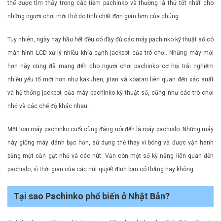
thể được tìm thấy trong các tiệm pachinko và thường là thứ tốt nhất cho
những người chơi mới thử do tính chất đơn giản hơn của chúng.
Tuy nhiên, ngày nay hầu hết đều có đầy đủ các máy pachinko kỹ thuật số có
màn hình LCD xử lý nhiều khía cạnh jackpot của trò chơi. Những máy mới
hơn này cũng đã mang đến cho người chơi pachinko cơ hội trải nghiệm
nhiều yếu tố mới hơn như kakuhen, jitan và koatari liên quan đến xác suất
và hệ thống jackpot của máy pachinko kỹ thuật số, cũng như các trò chơi
nhỏ và các chế độ khác nhau.
Một loại máy pachinko cuối cùng đáng nói đến là máy pachislo. Những máy
này giống máy đánh bạc hơn, sử dụng thẻ thay vì bóng và được vận hành
bằng một cần gạt nhỏ và các nút. Vẫn còn một số kỹ năng liên quan đến
pachislo, vì thời gian của các nút quyết định bạn có thắng hay không.
Tại sao Pachinko phổ biến ở Nhật Bản?