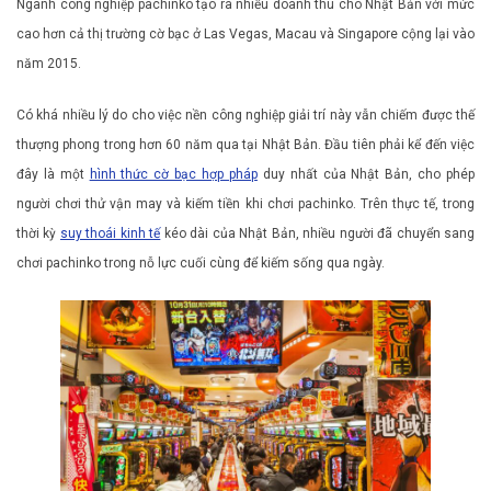
Ngành công nghiệp pachinko tạo ra nhiều doanh thu cho Nhật Bản với mức
cao hơn cả thị trường cờ bạc ở Las Vegas, Macau và Singapore cộng lại vào
năm 2015.
Có khá nhiều lý do cho việc nền công nghiệp giải trí này vẫn chiếm được thế
thượng phong trong hơn 60 năm qua tại Nhật Bản. Đầu tiên phải kể đến việc
đây là một
hình thức cờ bạc hợp pháp
duy nhất của Nhật Bản, cho phép
người chơi thử vận ​​​​may và kiếm tiền khi chơi pachinko. Trên thực tế, trong
thời kỳ
suy thoái kinh tế
kéo dài của Nhật Bản, nhiều người đã chuyển sang
chơi pachinko trong nỗ lực cuối cùng để kiếm sống qua ngày.