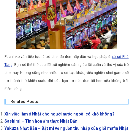
Pachinko vẫn tiếp tục là trò chơi đỏ đen hấp dẫn và hợp pháp ở
xứ sở Phù
Tang
. Bạn có thể thử qua để trải nghiệm cảm giác lôi cuốn và thú vị của trò
chơi này. Nhưng cũng như nhiều trò cờ bạc khác, việc nghiện chơi game sẽ
trở thành thứ khiến cuộc đời của bạn trở nên đen tối hơn nếu không biết
điểm dừng.
Related Posts:
Xin việc làm ở Nhật cho người nước ngoài có khó không?
Sashimi – Tinh hoa ẩm thực Nhật Bản
Yakuza Nhật Bản – Bật mí về nguồn thu nhập của giới mafia Nhật