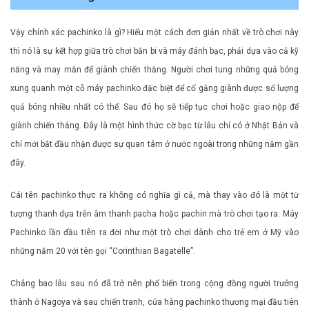
Vậy chính xác pachinko là gì? Hiểu một cách đơn giản nhất về trò chơi này
thì nó là sự kết hợp giữa trò chơi bắn bi và máy đánh bạc, phải dựa vào cả kỹ
năng và may mắn để giành chiến thắng. Người chơi tung những quả bóng
xung quanh một cỗ máy pachinko đặc biệt để cố gắng giành được số lượng
quả bóng nhiều nhất có thể. Sau đó họ sẽ tiếp tục chơi hoặc giao nộp để
giành chiến thắng. Đây là một hình thức cờ bạc từ lâu chỉ có ở Nhật Bản và
chỉ mới bắt đầu nhận được sự quan tâm ở nước ngoài trong những năm gần
đây.
Cái tên pachinko thực ra không có nghĩa gì cả, mà thay vào đó là một từ
tượng thanh dựa trên âm thanh pacha hoặc pachin mà trò chơi tạo ra. Máy
Pachinko lần đầu tiên ra đời như một trò chơi dành cho trẻ em ở Mỹ vào
những năm 20 với tên gọi “Corinthian Bagatelle”.
Chẳng bao lâu sau nó đã trở nên phổ biến trong cộng đồng người trưởng
thành ở Nagoya và sau chiến tranh, cửa hàng pachinko thương mại đầu tiên