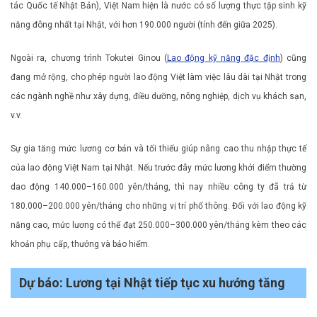
tác Quốc tế Nhật Bản), Việt Nam hiện là nước có số lượng thực tập sinh kỹ
năng đông nhất tại Nhật, với hơn 190.000 người (tính đến giữa 2025).
Ngoài ra, chương trình Tokutei Ginou (
Lao động kỹ năng đặc định
) cũng
đang mở rộng, cho phép người lao động Việt làm việc lâu dài tại Nhật trong
các ngành nghề như xây dựng, điều dưỡng, nông nghiệp, dịch vụ khách sạn,
v.v.
Sự gia tăng mức lương cơ bản và tối thiểu giúp nâng cao thu nhập thực tế
của lao động Việt Nam tại Nhật. Nếu trước đây mức lương khởi điểm thường
dao động 140.000–160.000 yên/tháng, thì nay nhiều công ty đã trả từ
180.000–200.000 yên/tháng cho những vị trí phổ thông. Đối với lao động kỹ
năng cao, mức lương có thể đạt 250.000–300.000 yên/tháng kèm theo các
khoản phụ cấp, thưởng và bảo hiểm.
Dự báo: Lương tại Nhật tiếp tục xu hướng tăng