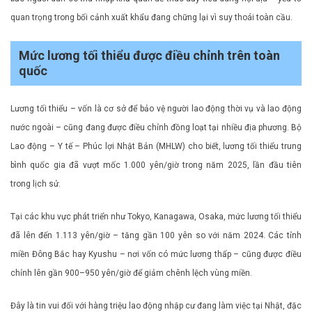
quan trọng trong bối cảnh xuất khẩu đang chững lại vì suy thoái toàn cầu.
Mức lương tối thiểu được điều chỉnh trên toàn
quốc
Lương tối thiểu – vốn là cơ sở để bảo vệ người lao động thời vụ và lao động
nước ngoài – cũng đang được điều chỉnh đồng loạt tại nhiều địa phương. Bộ
Lao động – Y tế – Phúc lợi Nhật Bản (MHLW) cho biết, lương tối thiểu trung
bình quốc gia đã vượt mốc 1.000 yên/giờ trong năm 2025, lần đầu tiên
trong lịch sử.
Tại các khu vực phát triển như Tokyo, Kanagawa, Osaka, mức lương tối thiểu
đã lên đến 1.113 yên/giờ – tăng gần 100 yên so với năm 2024. Các tỉnh
miền Đông Bắc hay Kyushu – nơi vốn có mức lương thấp – cũng được điều
chỉnh lên gần 900–950 yên/giờ để giảm chênh lệch vùng miền.
Đây là tin vui đối với hàng triệu lao động nhập cư đang làm việc tại Nhật, đặc