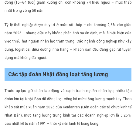
động (15–64 tuổi) giảm xuống chỉ còn khoảng 74 triệu người – mức thấp
nhất trong vòng 50 năm.
Tỷ lệ thất nghiệp được duy trì ở mức rất thấp – chỉ khoảng 2,6% vào giữa
năm 2025 – nhưng điều này không phản ánh sự ổn định, mà là biểu hiện của
việc thiếu hụt nguồn nhân lực trầm trọng. Các ngành công nghiệp như xây
dựng, logistics, điều dưỡng, nhà hàng – khách sạn đều đang gấp rút tuyển
dụng mà không đủ người.
Các tập đoàn Nhật đồng loạt tăng lương
Trước áp lực giữ chân lao động và cạnh tranh nguồn nhân lực, nhiều tập
đoàn lớn tại Nhật Bản đã đồng loạt công bố mức tăng lương mạnh tay. Theo
khảo sát mùa xuân năm 2025 của Keidanren (Liên đoàn các tổ chức kinh tế
Nhật Bản), mức tăng lương trung bình tại các doanh nghiệp lớn là 5,25%,
cao nhất kể từ năm 1991 – thời kỳ nền kinh tế bong bóng.