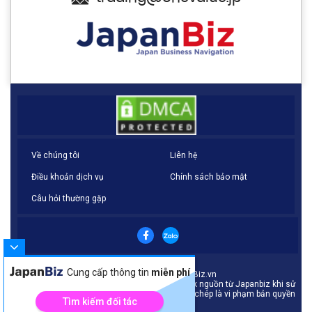
Về chúng tôi
Liên hệ
Điều khoản dịch vụ
Chính sách bảo mật
Câu hỏi thường gặp
Cung cấp thông tin
miễn phí
© Copyright 2021 - JapanBiz.vn
Bản quyền thuộc về Japanbiz. Yêu cầu dẫn link nguồn từ Japanbiz khi sử
dụng nội dung của chúng tôi. Mọi hành vi sao chép là vi phạm bản quyền
Tìm kiếm đối tác
của Japanbiz.