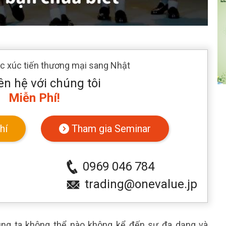
ác xúc tiến thương mại sang Nhật
ên hệ với chúng tôi
Miễn Phí!
hí
Tham gia Seminar
0969 046 784
trading@onevalue.jp
úng ta không thể nào không kể đến sự đa dạng và