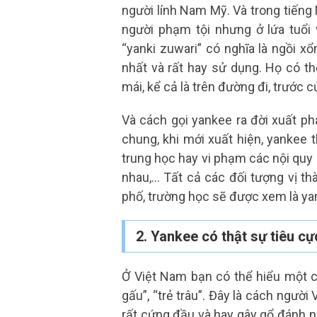
người lính Nam Mỹ. Và trong tiếng 
người phạm tội nhưng ở lứa tuổi
“yanki zuwari” có nghĩa là ngồi x
nhất và rất hay sử dụng. Họ có t
mái, kể cả là trên đường đi, trước c
Và cách gọi yankee ra đời xuất ph
chung, khi mới xuất hiện, yankee
trung học hay vi phạm các nội quy 
nhau,… Tất cả các đối tượng vị th
phố, trường học sẽ được xem là y
2. Yankee có thật sự tiêu cự
Ở Việt Nam bạn có thể hiểu một c
gấu”, “trẻ trâu”. Đây là cách người
rất cứng đầu và hay gây gổ đánh 