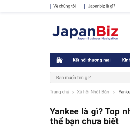
Về chúng tôi
Japanbiz là gì?
.
Kết nối thương mại
Kin
Trang chủ
Xã hội Nhật Bản
Yanke
Yankee là gì? Top n
thể bạn chưa biết