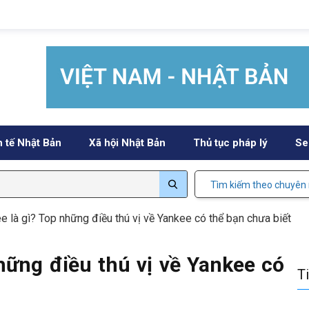
h tế Nhật Bản
Xã hội Nhật Bản
Thủ tục pháp lý
Se
Tìm kiếm theo chuyên
e là gì? Top những điều thú vị về Yankee có thể bạn chưa biết
hững điều thú vị về Yankee có
T