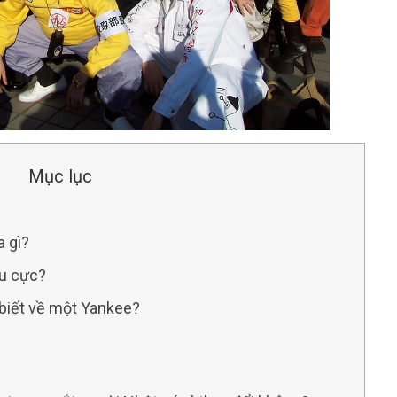
Mục lục
a gì?
êu cực?
biết về một Yankee?