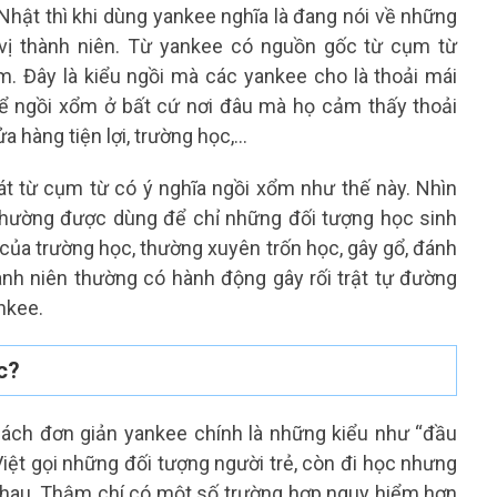
Nhật thì khi dùng yankee nghĩa là đang nói về những
 vị thành niên. Từ yankee có nguồn gốc từ cụm từ
ổm. Đây là kiểu ngồi mà các yankee cho là thoải mái
hể ngồi xổm ở bất cứ nơi đâu mà họ cảm thấy thoải
ửa hàng tiện lợi, trường học,…
át từ cụm từ có ý nghĩa ngồi xổm như thế này. Nhìn
 thường được dùng để chỉ những đối tượng học sinh
của trường học, thường xuyên trốn học, gây gổ, đánh
ành niên thường có hành động gây rối trật tự đường
ankee.
c?
ách đơn giản yankee chính là những kiểu như “đầu
 Việt gọi những đối tượng người trẻ, còn đi học nhưng
nhau. Thậm chí có một số trường hợp nguy hiểm hơn