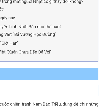
 trong mắt người Nhật có gì thay đổi không?
ước
ngày nay
ruyền hình Nhật Bản như thế nào?
ếng Việt “Bá Vương Học Đường”
 “Giới Hạn”
 Việt “Xuân Chưa Đến Đã Vội”
 cuộc chiến tranh Nam Bắc Triều, dùng để chỉ những