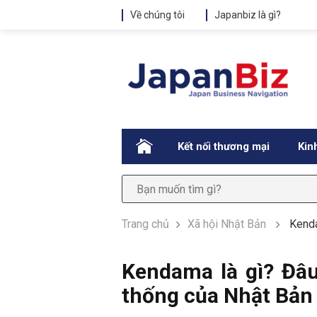
Về chúng tôi
Japanbiz là gì?
.
Kết nối thương mại
Kin
Trang chủ
Xã hội Nhật Bản
Kenda
Kendama là gì? Đâu 
thống của Nhật Bản 