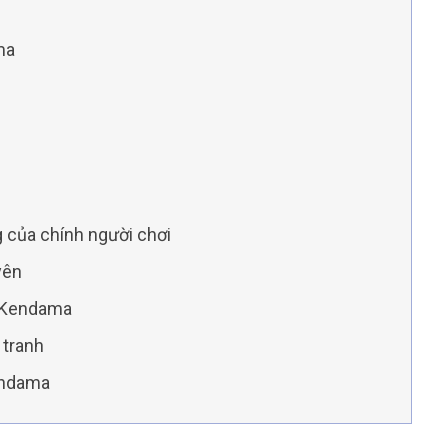
?
ama
n
g của chính người chơi
uyên
g Kendama
 tranh
Kendama