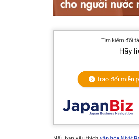
Tìm kiếm đối t
Hãy li
Trao đổi miễn p
Nếu bạn yêu thích
văn hóa Nhật B