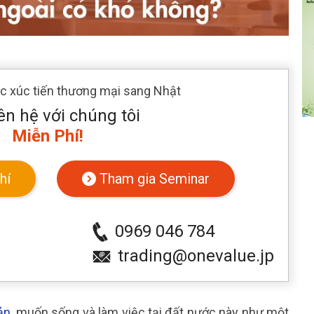
ác xúc tiến thương mại sang Nhật
ên hệ với chúng tôi
Miễn Phí!
hí
Tham gia Seminar
0969 046 784
trading@onevalue.jp
ản
, muốn sống và làm việc tại đất nước này như một