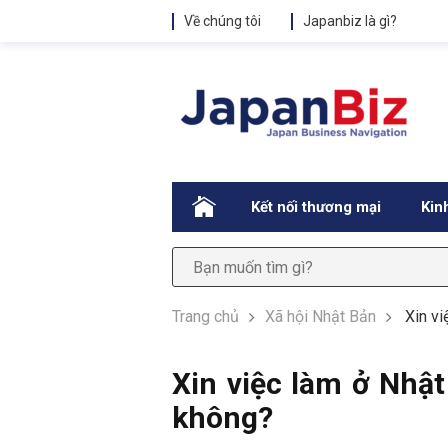
Về chúng tôi
Japanbiz là gì?
.
Kết nối thương mại
Kin
Trang chủ
Xã hội Nhật Bản
Xin v
Xin việc làm ở Nhậ
không?